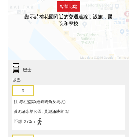
點擊此處
顯示詩禮花園附近的交通連線，設施，醫
院和學校
巴士
城巴
6
往
赤柱監獄(經舂磡角及馬坑)
黃泥涌水塘公園, 黃泥涌峽道
站
距離
270m