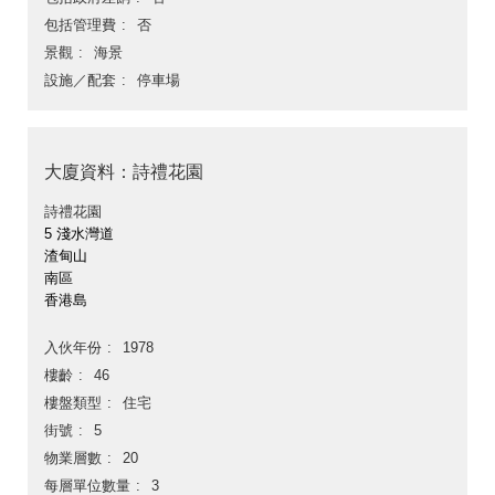
包括管理費
否
景觀
海景
設施／配套
停車場
大廈資料：詩禮花園
詩禮花園
5 淺水灣道
渣甸山
南區
香港島
入伙年份
1978
樓齡
46
樓盤類型
住宅
街號
5
物業層數
20
每層單位數量
3