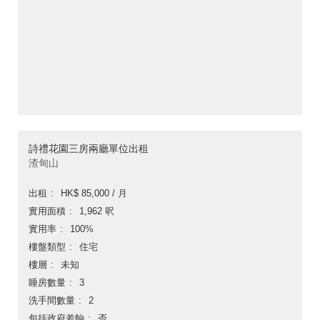
詩禮花園三房兩廳單位出租
渣甸山
出租
HK$ 85,000 / 月
實用面積
1,962 呎
實用率
100%
樓盤類型
住宅
樓層
未知
睡房數量
3
洗手間數量
2
包括政府差餉
否