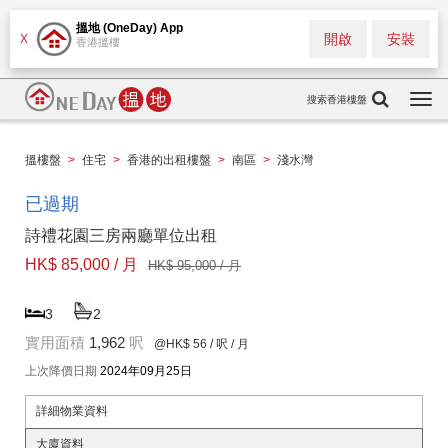
搵地 (OneDay) App
開啟
安裝
X
香港搵樓
搜索香港樓盤
Togg
navi
搵樓盤
>
住宅
>
香港的出租樓盤
>
南區
>
淺水灣
已過期
詩禮花園三房兩廳單位出租
HK$ 85,000 / 月
HK$ 95,000 / 月
3
2
實用面積
1,962
呎
@HK$ 56
/ 呎 / 月
上次降價日期
2024年09月25日
詳細物業資料
大廈資料