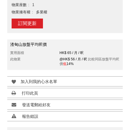
物業座數
1
物業擁有權
多業權
訂閱更新
渣甸山放盤平均呎價
實用面積
HK$ 65 / 月 / 呎
此物業
@HK$ 56 / 月 / 呎
比較同區放盤平均呎
價
低
14%
加入到我的心水名單
打印此頁
發送電郵給好友
報告錯誤