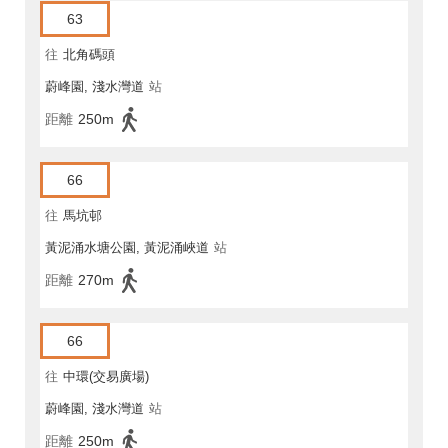
63
往
北角碼頭
蔚峰園, 淺水灣道
站
距離
250m
66
往
馬坑邨
黃泥涌水塘公園, 黃泥涌峽道
站
距離
270m
66
往
中環(交易廣場)
蔚峰園, 淺水灣道
站
距離
250m