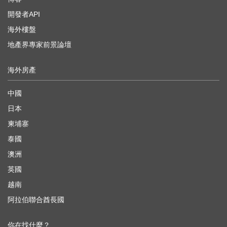
開發者API
海外樓盤
地產界專家前景論壇
海外房產
中國
日本
柬埔寨
泰國
澳洲
英國
越南
阿拉伯聯合酋長國
你在找什麼？