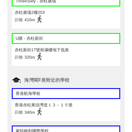
ThreeSixty - 赤柱廣場
赤柱廣場2樓203
距離
410m
U購 - 赤柱新街
赤柱新街17號裕滿樓地下低座
距離
320m
海灣閣F座附近的學校
香港航海學校
香港赤柱東頭灣道１３－１５號
距離
340m
蒙特梭利國際學校