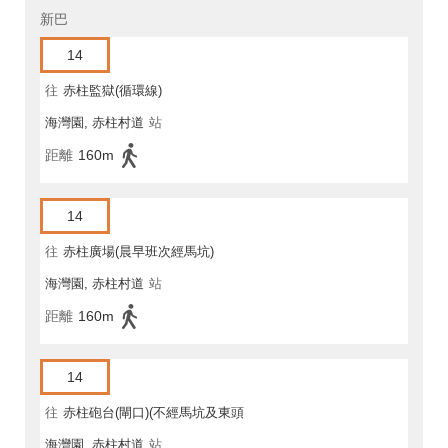
新巴
14
往
赤柱監獄(循環線)
海灣園, 赤柱村道
站
距離
160m
14
往
赤柱廣場(晨早班次經馬坑)
海灣園, 赤柱村道
站
距離
160m
14
往
赤柱砲台(閘口)(不經馬坑及東頭
海灣園, 赤柱村道
站
灣道)