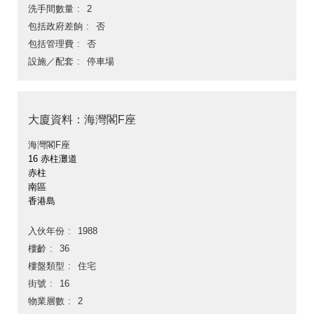
洗手間數量
2
包括政府差餉
否
包括管理費
否
設施／配套
停車場
大廈資料：海灣閣F座
海灣閣F座
16 赤柱灘道
赤柱
南區
香港島
入伙年份
1988
樓齡
36
樓盤類型
住宅
街號
16
物業層數
2