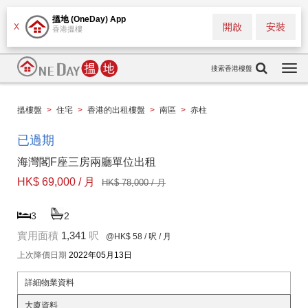
搵地 (OneDay) App
開啟
安裝
X
香港搵樓
搜索香港樓盤
Togg
navi
搵樓盤
>
住宅
>
香港的出租樓盤
>
南區
>
赤柱
已過期
海灣閣F座三房兩廳單位出租
HK$ 69,000 / 月
HK$ 78,000 / 月
3
2
實用面積
1,341
呎
@HK$ 58
/ 呎 / 月
上次降價日期
2022年05月13日
詳細物業資料
大廈資料