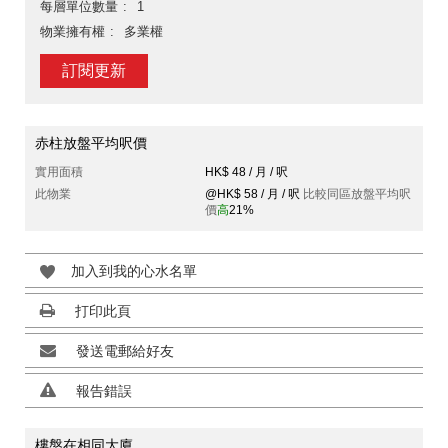
每層單位數量
1
物業擁有權
多業權
訂閱更新
赤柱放盤平均呎價
實用面積
HK$ 48 / 月 / 呎
此物業
@HK$ 58 / 月 / 呎
比較同區放盤平均呎
價
高
21%
加入到我的心水名單
打印此頁
發送電郵給好友
報告錯誤
樓盤在相同大廈