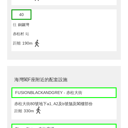
40
往
銅鑼灣
赤柱村
站
距離
190m
海灣閣F座附近的配套設施
FUSIONBLACKANDGREY - 赤柱大街
赤柱大街80號地下a1, A2及b號舗及閣樓部份
距離
330m