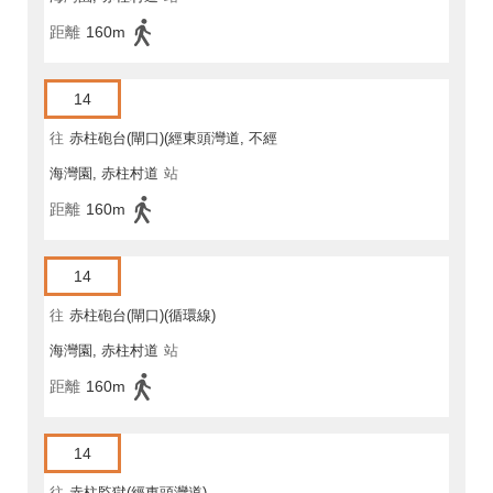
距離
160m
14
往
赤柱砲台(閘口)(經東頭灣道, 不經
海灣園, 赤柱村道
站
馬坑)
距離
160m
14
往
赤柱砲台(閘口)(循環線)
海灣園, 赤柱村道
站
距離
160m
14
往
赤柱監獄(經東頭灣道)