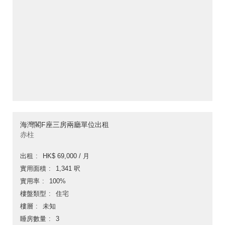
海灣閣F座三房兩廳單位出租
赤柱
出租
HK$ 69,000 / 月
實用面積
1,341 呎
實用率
100%
樓盤類型
住宅
樓層
未知
睡房數量
3