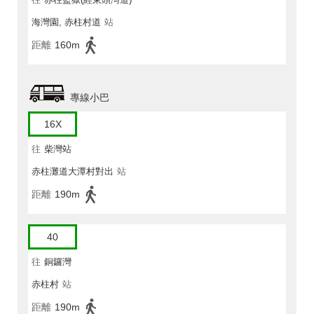
海灣園, 赤柱村道
站
距離
160m
專線小巴
16X
往
柴灣站
赤柱灘道大潭村對出
站
距離
190m
40
往
銅鑼灣
赤柱村
站
距離
190m