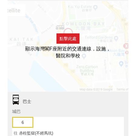
點擊此處
顯示海灣閣F座附近的交通連線，設施，
醫院和學校
巴士
城巴
6
往
赤柱監獄(不經馬坑)