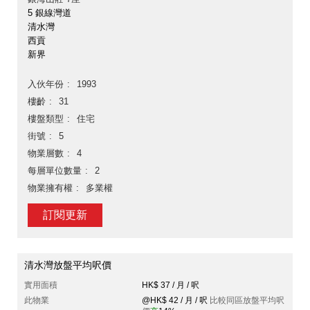
5 銀線灣道
清水灣
西貢
新界
入伙年份
1993
樓齡
31
樓盤類型
住宅
街號
5
物業層數
4
每層單位數量
2
物業擁有權
多業權
訂閱更新
清水灣放盤平均呎價
實用面積
HK$ 37 / 月 / 呎
此物業
@HK$ 42 / 月 / 呎
比較同區放盤平均呎