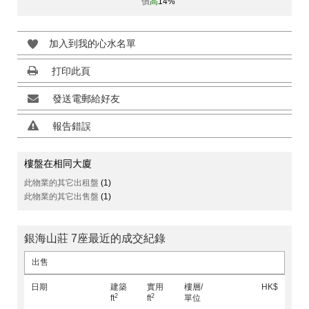
價
高
14%
加入到我的心水名單
打印此頁
發送電郵給好友
報告錯誤
樓盤在相同大廈
此物業的其它出租盤
(1)
此物業的其它出售盤
(1)
銀海山莊 7座最近的成交紀錄
出售
日期
建築
實用
樓層/
HK$
2
2
ft
ft
單位