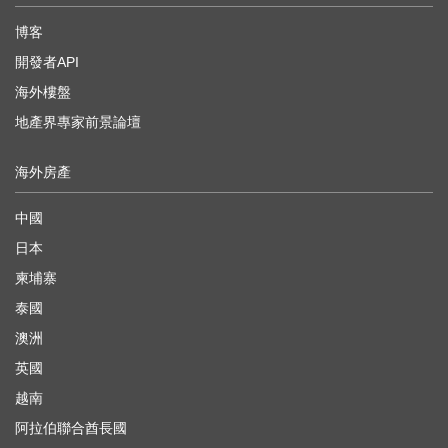
博客
開發者API
海外樓盤
地產界專家前景論壇
海外房產
中國
日本
柬埔寨
泰國
澳洲
英國
越南
阿拉伯聯合酋長國