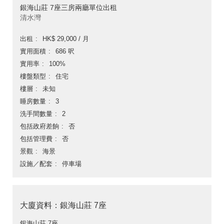
銀海山莊 7座三房兩廳單位出租
清水灣
出租
HK$ 29,000 / 月
實用面積
686 呎
實用率
100%
樓盤類型
住宅
樓層
未知
睡房數量
3
洗手間數量
2
包括政府差餉
否
包括管理費
否
景觀
海景
設施／配套
停車場
大廈資料：銀海山莊 7座
銀海山莊 7座