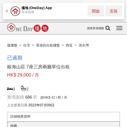
搵地 (OneDay) App
開啟
安裝
X
香港搵樓
搜索香港樓盤
Togg
navi
搵樓盤
>
住宅
>
香港的出租樓盤
>
西貢
>
清水灣
已過期
銀海山莊 7座三房兩廳單位出租
HK$ 29,000 / 月
3
2
實用面積
686
呎
@HK$ 42
/ 呎 / 月
上次更新日期
2022年07月09日
詳細物業資料
地圖