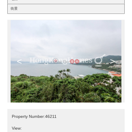
街景
<
>
Property Number:46211
View: