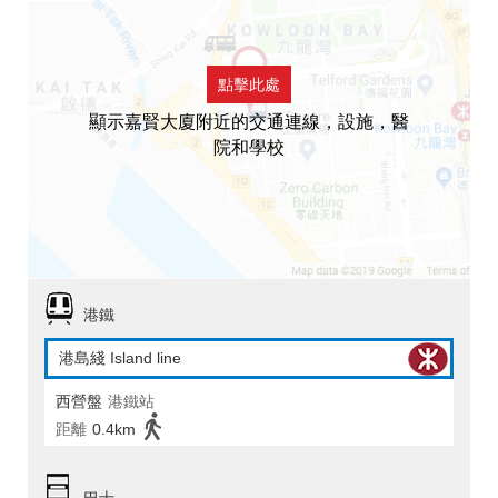
點擊此處
顯示嘉賢大廈附近的交通連線，設施，醫
院和學校
港鐵
港島綫 Island line
西營盤
港鐵站
距離
0.4km