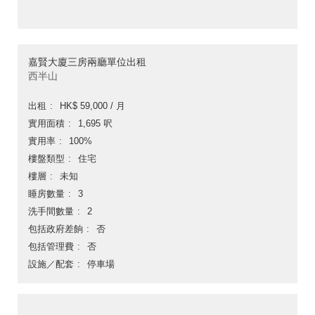
嘉賢大廈三房兩廳單位出租
西半山
出租
HK$ 59,000 / 月
實用面積
1,695 呎
實用率
100%
樓盤類型
住宅
樓層
未知
睡房數量
3
洗手間數量
2
包括政府差餉
否
包括管理費
否
設施／配套
停車場