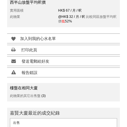
西半山放盤平均呎價
實用面積
HK$ 67 / 月 / 呎
此物業
@HK$ 32 / 月 / 呎
比較同區放盤平均呎
價
低
52%
加入到我的心水名單
打印此頁
發送電郵給好友
報告錯誤
樓盤在相同大廈
此物業的其它出售盤
(3)
嘉賢大廈最近的成交紀錄
出售