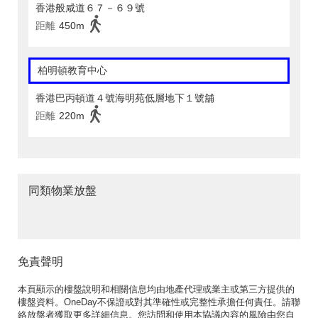
香港般咸道６７－６９號
距離
450m
柏明頓教育中心
香港巴丙頓道４號海明苑低層地下１號舖
距離
220m
同類物業放盤
免責聲明
本頁顯示的樓盤說明和相關信息均由地產代理或業主或第三方提供的
樓盤資料。OneDay不保證或對其準確性或完整性承擔任何責任。請聯
絡放盤者獲取更多詳細信息。您訪問和使用本協議內容的風險由您自