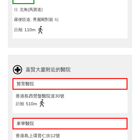
往
北角(馬寶道)
羅便臣道, 秀麗閣對面
站
距離
110m
嘉賢大廈附近的醫院
贊育醫院
香港島西營盤醫院道30號
距離
510m
東華醫院
香港島上環普仁街12號