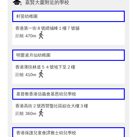
嘉賢大廈附近的學校
籽苗幼稚園
香港第一街８號縉城峰１樓７號舖
距離
470m
明愛凌月仙幼稚園
香港薄扶林道５４號地下至２樓
距離
410m
基督教香港信義會基恩幼兒學校
香港高街２號西營盤社區綜合大樓３樓
距離
360m
香港保護兒童會譚雅士幼兒學校