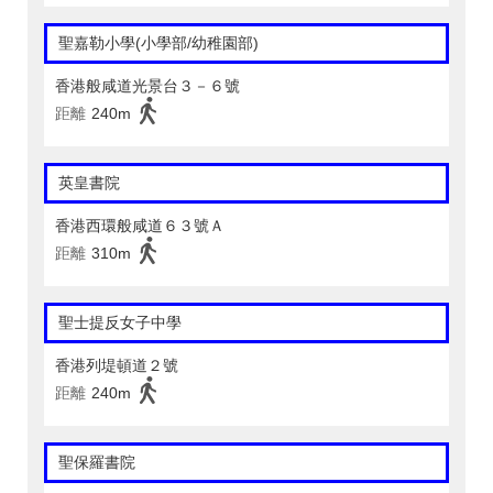
聖嘉勒小學(小學部/幼稚園部)
香港般咸道光景台３－６號
距離
240m
英皇書院
香港西環般咸道６３號Ａ
距離
310m
聖士提反女子中學
香港列堤頓道２號
距離
240m
聖保羅書院