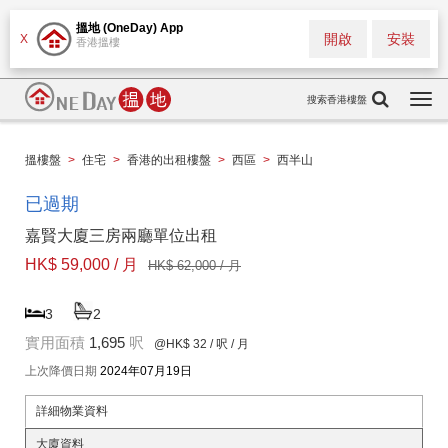
搵地 (OneDay) App
開啟
安裝
X
香港搵樓
搜索香港樓盤
Togg
navi
搵樓盤
>
住宅
>
香港的出租樓盤
>
西區
>
西半山
已過期
嘉賢大廈三房兩廳單位出租
HK$ 59,000 / 月
HK$ 62,000 / 月
3
2
實用面積
1,695
呎
@HK$ 32
/ 呎 / 月
上次降價日期
2024年07月19日
詳細物業資料
大廈資料