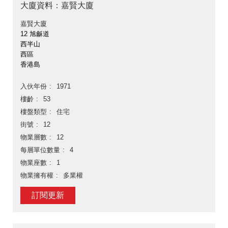
大廈資料：嘉賢大廈
嘉賢大廈
12 旭龢道
西半山
西區
香港島
入伙年份
1971
樓齡
53
樓盤類型
住宅
街號
12
物業層數
12
每層單位數量
4
物業座數
1
物業擁有權
多業權
訂閱更新