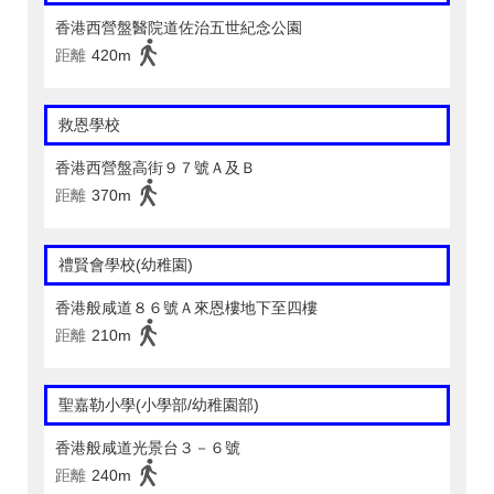
香港西營盤醫院道佐治五世紀念公園
距離
420m
救恩學校
香港西營盤高街９７號Ａ及Ｂ
距離
370m
禮賢會學校(幼稚園)
香港般咸道８６號Ａ來恩樓地下至四樓
距離
210m
聖嘉勒小學(小學部/幼稚園部)
香港般咸道光景台３－６號
距離
240m