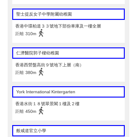
聖士提反女子中學附屬幼稚園
香港中環柏道３３號地下部份車庫及一樓全層
距離
310m
仁濟醫院郭子樑幼稚園
香港西營盤高街９號地下上層（南）
距離
380m
York International Kintergarten
香港水街１８號翠景閣１樓及２樓
距離
450m
般咸道官立小學