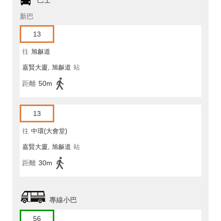
巴士
新巴
13
往
旭龢道
嘉賢大廈, 旭龢道
站
距離
50m
13
往
中環(大會堂)
嘉賢大廈, 旭龢道
站
距離
30m
專線小巴
56