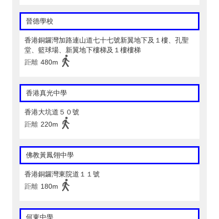
晉德學校
香港銅鑼灣加路連山道七十七號新翼地下及１樓、孔聖
堂、籃球場、新翼地下樓梯及１樓樓梯
距離
480m
香港真光中學
香港大坑道５０號
距離
220m
佛教黃鳳翎中學
香港銅鑼灣東院道１１號
距離
180m
何東中學