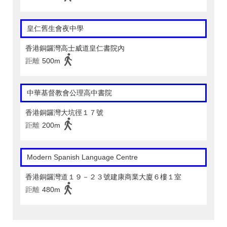
皇仁舊生會夜中學
香港銅鑼灣高士威道皇仁書院內
距離
500m
中華基督教會公理高中書院
香港銅鑼灣大坑徑１７號
距離
200m
Modern Spanish Language Centre
香港銅鑼灣道１９－２３號建康商業大廈６樓１室
距離
480m