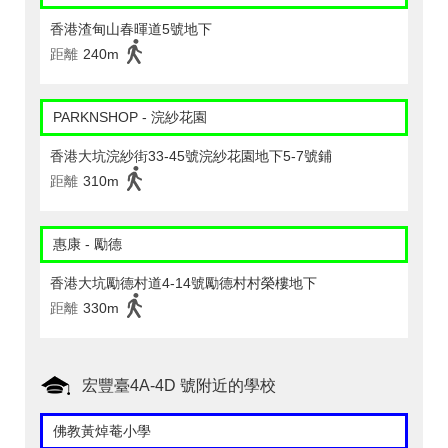
香港渣甸山春暉道5號地下
距離
240m
PARKNSHOP - 浣紗花園
香港大坑浣紗街33-45號浣紗花園地下5-7號鋪
距離
310m
惠康 - 勵德
香港大坑勵德村道4-14號勵德村村榮樓地下
距離
330m
宏豐臺4A-4D 號附近的學校
佛教黃焯菴小學