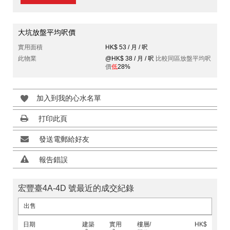
大坑放盤平均呎價
實用面積
HK$ 53 / 月 / 呎
此物業
@HK$ 38 / 月 / 呎
比較同區放盤平均呎
價
低
28%
加入到我的心水名單
打印此頁
發送電郵給好友
報告錯誤
宏豐臺4A-4D 號最近的成交紀錄
出售
日期
建築
實用
樓層/
HK$