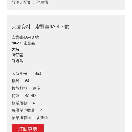
設施／配套
停車場
大廈資料：宏豐臺4A-4D 號
宏豐臺4A-4D 號
4A-4D 宏豐臺
大坑
灣仔區
香港島
入伙年份
1960
樓齡
64
樓盤類型
住宅
街號
4A-4D
物業層數
4
每層單位數量
4
物業擁有權
多業權
訂閱更新