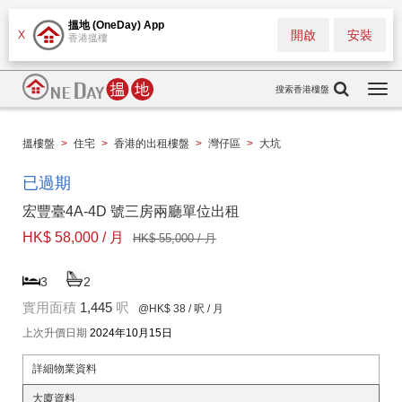
搵地 (OneDay) App
開啟
安裝
X
香港搵樓
搜索香港樓盤
Togg
navi
搵樓盤
>
住宅
>
香港的出租樓盤
>
灣仔區
>
大坑
已過期
宏豐臺4A-4D 號三房兩廳單位出租
HK$ 58,000 / 月
HK$ 55,000 / 月
3
2
實用面積
1,445
呎
@HK$ 38
/ 呎 / 月
上次升價日期
2024年10月15日
詳細物業資料
大廈資料