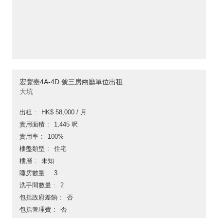
宏豐臺4A-4D 號三房兩廳單位出租
大坑
出租
HK$ 58,000 / 月
實用面積
1,445 呎
實用率
100%
樓盤類型
住宅
樓層
未知
睡房數量
3
洗手間數量
2
包括政府差餉
否
包括管理費
否