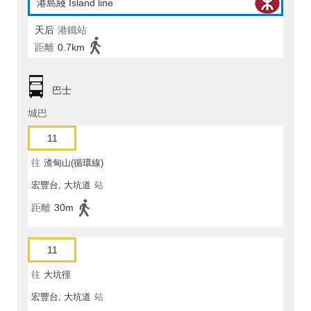
港島綫 Island line
天后
港鐵站
距離
0.7km
巴士
城巴
11
往
渣甸山(循環線)
宏豐台, 大坑道
站
距離
30m
11
往
大坑徑
宏豐台, 大坑道
站