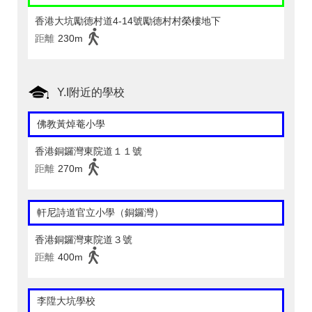
香港大坑勵德村道4-14號勵德村村榮樓地下
距離
230m
Y.I附近的學校
佛教黃焯菴小學
香港銅鑼灣東院道１１號
距離
270m
軒尼詩道官立小學（銅鑼灣）
香港銅鑼灣東院道３號
距離
400m
李陞大坑學校