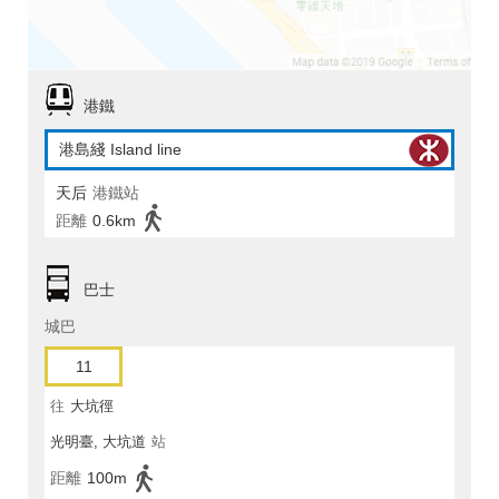
港鐵
港島綫 Island line
天后
港鐵站
距離
0.6km
巴士
城巴
11
往
大坑徑
光明臺, 大坑道
站
距離
100m