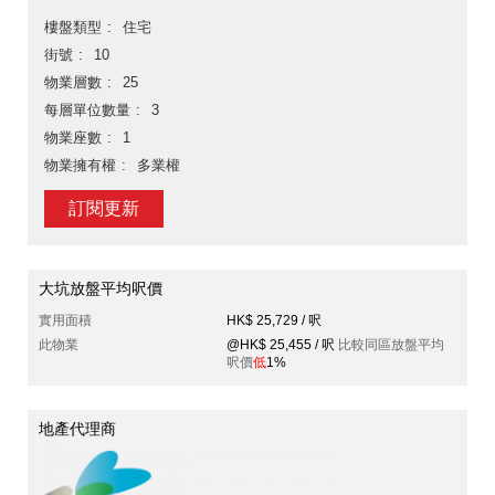
樓盤類型
住宅
街號
10
物業層數
25
每層單位數量
3
物業座數
1
物業擁有權
多業權
訂閱更新
大坑放盤平均呎價
實用面積
HK$ 25,729 / 呎
此物業
@HK$ 25,455 / 呎
比較同區放盤平均
呎價
低
1%
地產代理商