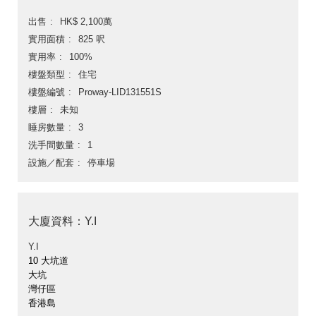
出售
HK$ 2,100萬
實用面積
825 呎
實用率
100%
樓盤類型
住宅
樓盤編號
Proway-LID131551S
樓層
未知
睡房數量
3
洗手間數量
1
設施／配套
停車場
大廈資料：Y.I
Y.I
10 大坑道
大坑
灣仔區
香港島