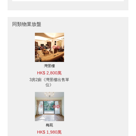
同類物業放盤
灣景樓
HK$ 2,800萬
3房2廁《灣景樓出售單
位》
梅苑
HK$ 1,980萬