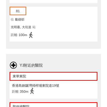
81
往
勵德邨
光明臺, 大坑道
站
距離
100m
Y.I附近的醫院
東華東院
香港島銅鑼灣掃桿埔東院道19號
距離
350m
聖保祿醫院