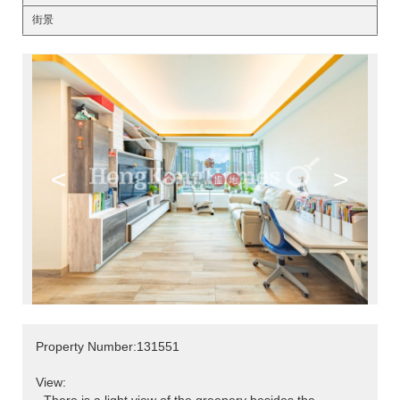
街景
<
>
Property Number:131551
View: