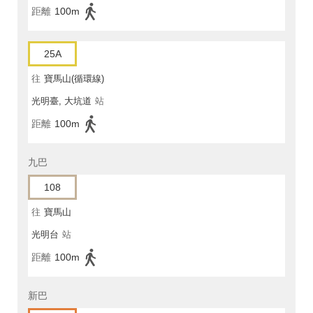
距離
100m
25A
往
寶馬山(循環線)
光明臺, 大坑道
站
距離
100m
九巴
108
往
寶馬山
光明台
站
距離
100m
新巴