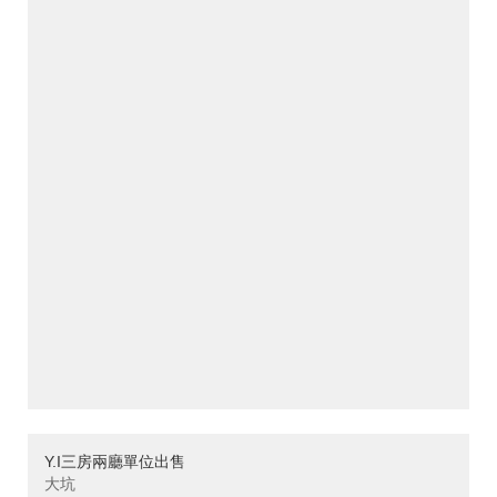
Y.I三房兩廳單位出售
大坑