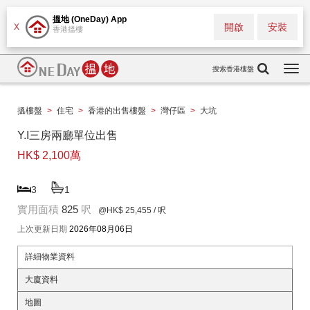
搵地 (OneDay) App
開啟
安裝
X
香港搵樓
搜索香港樓盤
Togg
navi
搵樓盤
>
住宅
>
香港的出售樓盤
>
灣仔區
>
大坑
Y.I三房兩廳單位出售
HK$ 2,100萬
3
1
實用面積
825
呎
@HK$ 25,455
/ 呎
上次更新日期
2026年08月06日
詳細物業資料
大廈資料
地圖