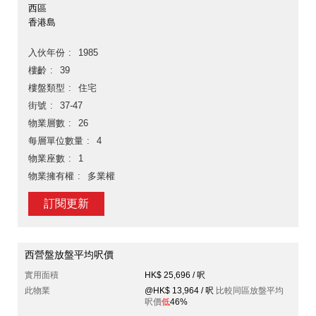
西區
香港島
入伙年份
1985
樓齡
39
樓盤類型
住宅
街號
37-47
物業層數
26
每層單位數量
4
物業座數
1
物業擁有權
多業權
訂閱更新
西營盤放盤平均呎價
實用面積
HK$ 25,696 / 呎
此物業
@HK$ 13,964 / 呎
比較同區放盤平均
呎價
低
46%