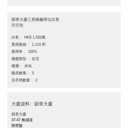
穎章大廈三房兩廳單位出售
西營盤
出售
HK$ 1,550萬
實用面積
1,110 呎
實用率
100%
樓盤類型
住宅
樓層
未知
睡房數量
3
洗手間數量
2
大廈資料：穎章大廈
穎章大廈
37-47 般咸道
西營盤