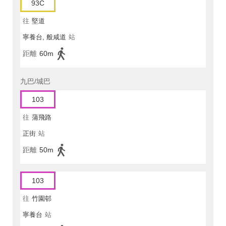
93C
往
堅道
寧養台, 般咸道
站
距離
60m
九巴/城巴
103
往
蒲飛路
正街
站
距離
50m
103
往
竹園邨
寧養台
站