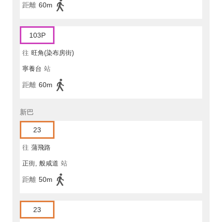
距離
60m
103P
往
旺角(染布房街)
寧養台
站
距離
60m
新巴
23
往
蒲飛路
正街, 般咸道
站
距離
50m
23