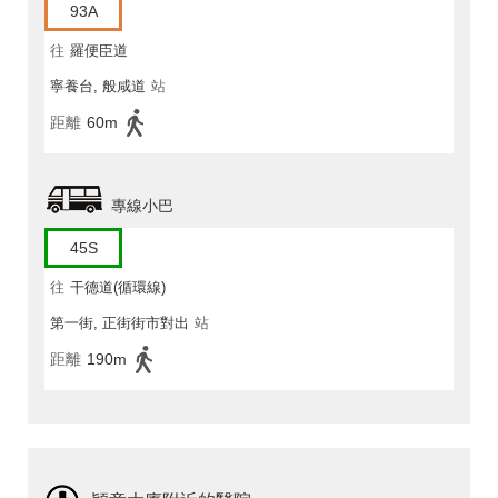
93A
往
羅便臣道
寧養台, 般咸道
站
距離
60m
專線小巴
45S
往
干德道(循環線)
第一街, 正街街市對出
站
距離
190m