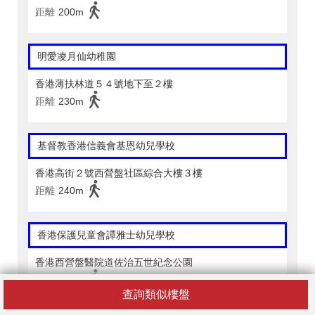
距離
200m
明愛凌月仙幼稚園
香港薄扶林道５４號地下至２樓
距離
230m
基督教香港信義會基恩幼兒學校
香港高街２號西營盤社區綜合大樓３樓
距離
240m
香港保護兒童會譚雅士幼兒學校
香港西營盤醫院道佐治五世紀念公園
距離
280m
查詢類似樓盤