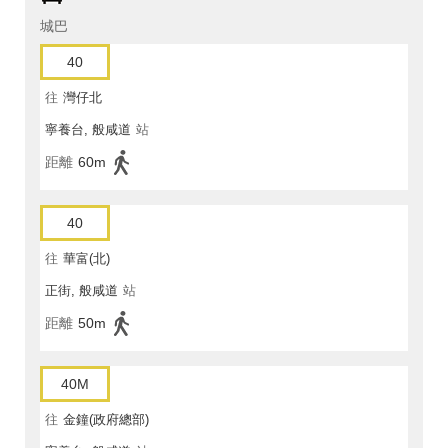
城巴
40
往
灣仔北
寧養台, 般咸道
站
距離
60m
40
往
華富(北)
正街, 般咸道
站
距離
50m
40M
往
金鐘(政府總部)