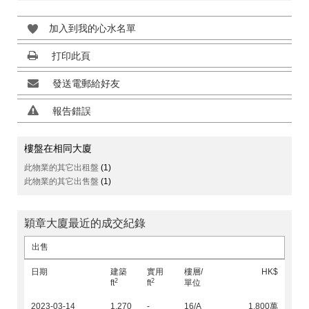
加入到我的心水名單
打印此頁
發送電郵給好友
報告錯誤
樓盤在相同大廈
此物業的其它出租盤
(1)
此物業的其它出售盤
(1)
穎章大廈最近的成交紀錄
出售
日期
建築
實用
樓層/
HK$
2
2
ft
ft
單位
2023-03-14
1,270
-
16/A
1,800萬