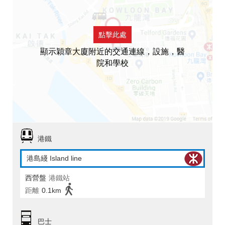
點擊此處
顯示穎章大廈附近的交通連線，設施，醫
院和學校
港鐵
港島綫 Island line
西營盤
港鐵站
距離
0.1km
巴士