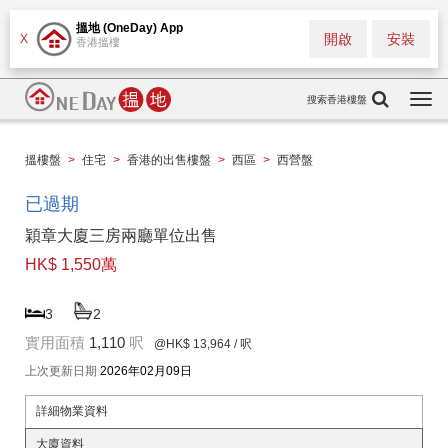
搵地 (OneDay) App
開啟
安裝
X
香港搵樓
搜索香港樓盤
Togg
navi
搵樓盤
>
住宅
>
香港的出售樓盤
>
西區
>
西營盤
已過期
穎章大廈三房兩廳單位出售
HK$ 1,550萬
3
2
實用面積
1,110
呎
@HK$ 13,964
/ 呎
上次更新日期
2026年02月09日
詳細物業資料
大廈資料