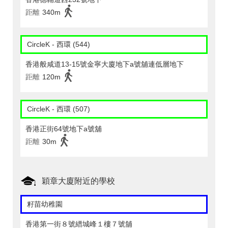
距離
340m
CircleK - 西環 (544)
香港般咸道13-15號金寧大廈地下a號舖連低層地下
距離
120m
CircleK - 西環 (507)
香港正街64號地下a號舖
距離
30m
穎章大廈附近的學校
籽苗幼稚園
香港第一街８號縉城峰１樓７號舖