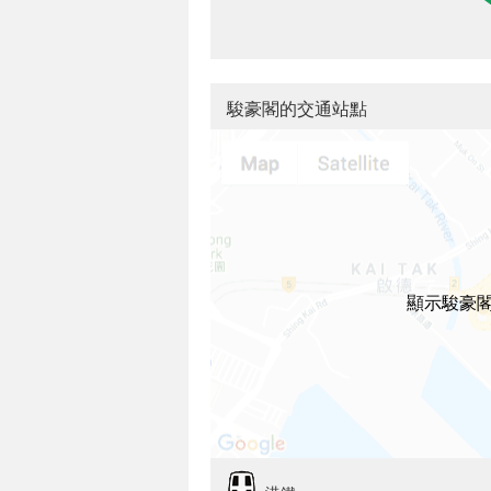
駿豪閣的交通站點
顯示駿豪