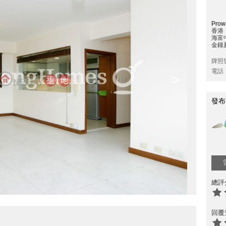
Prowa
香港
海富
金鐘夏
牌照
電話
>
發布
總評
回覆