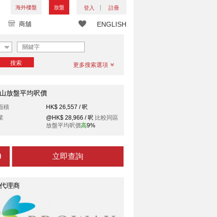
海外樓盤
放盤
登入
註冊
商舖
ENGLISH
搜索
更多搜索選項
山放盤平均呎價
面積
HK$ 26,557 / 呎
業
@HK$ 28,966 / 呎
比較同區
放盤平均呎價
高
9%
立即查詢
代理商