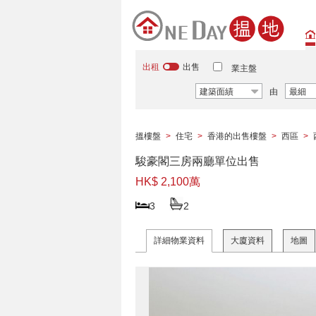
出租
出售
業主盤
建築面績
由
最細
搵樓盤
>
住宅
>
香港的出售樓盤
>
西區
>
駿豪閣三房兩廳單位出售
HK$ 2,100萬
3
2
詳細物業資料
大廈資料
地圖