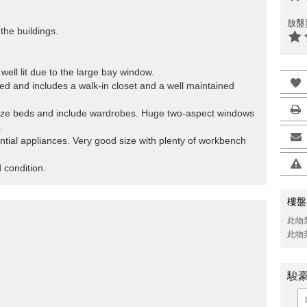
放盤
the buildings.
well lit due to the large bay window.
ed and includes a walk-in closet and a well maintained
size beds and include wardrobes. Huge two-aspect windows
.
ential appliances. Very good size with plenty of workbench
 condition.
樓盤
此物
此物
駿