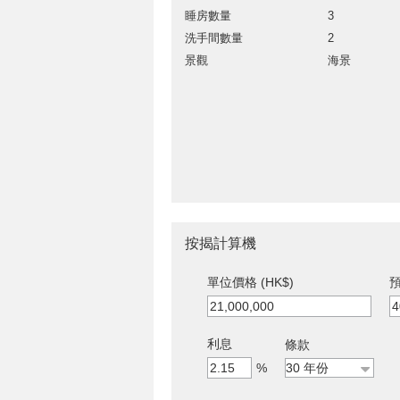
睡房數量
3
洗手間數量
2
景觀
海景
按揭計算機
單位價格 (HK$)
預
利息
條款
%