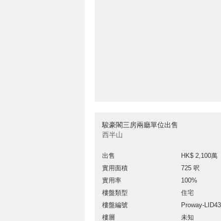
駿豪閣三房兩廳單位出售
西半山
出售
HK$ 2,100萬
實用面積
725 呎
實用率
100%
樓盤類型
住宅
樓盤編號
Proway-LID4
樓層
未知