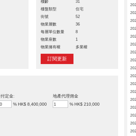
樓齡
31
20
樓盤類型
住宅
20
街號
52
20
物業層數
36
20
每層單位數量
8
20
物業座數
1
20
物業擁有權
多業權
20
訂閱更新
20
20
20
20
20
付定金:
地產代理佣金
20
%
HK$ 8,400,000
%
HK$ 210,000
20
20
20
20