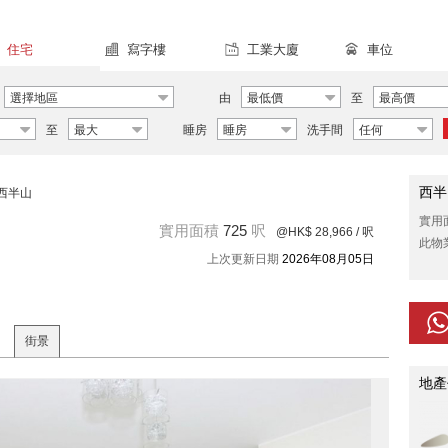
住宅
寫字樓
工業大廈
車位
選擇地區
由
最低價
至
最高價
至
最大
睡房
睡房
洗手間
任何
西半
西半山
實用
實用面積
725
呎
@HK$ 28,966
/ 呎
此物
上次更新日期
2026年08月05日
街景
地產