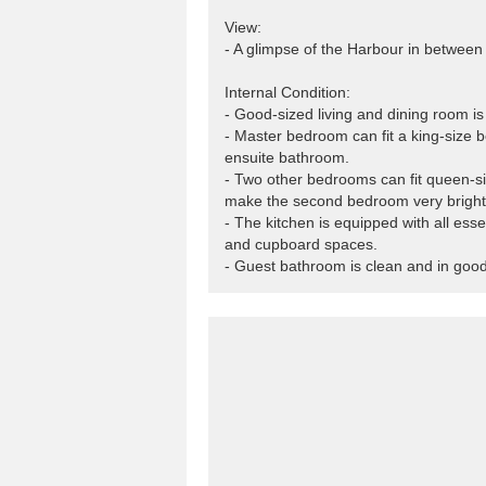
View:
- A glimpse of the Harbour in between 
Internal Condition:
- Good-sized living and dining room is 
- Master bedroom can fit a king-size b
ensuite bathroom.
- Two other bedrooms can fit queen-
make the second bedroom very bright
- The kitchen is equipped with all ess
and cupboard spaces.
- Guest bathroom is clean and in good