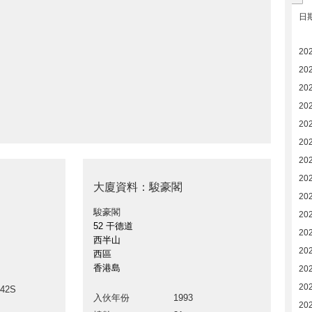
日
20
20
20
20
202
202
20
20
大廈資料：駿豪閣
20
駿豪閣
20
52 干德道
20
西半山
20
西區
香港島
20
20
342S
入伙年份
1993
20