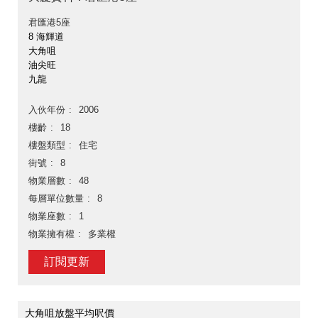
君匯港5座
8 海輝道
大角咀
油尖旺
九龍
入伙年份
2006
樓齡
18
樓盤類型
住宅
街號
8
物業層數
48
每層單位數量
8
物業座數
1
物業擁有權
多業權
訂閱更新
大角咀放盤平均呎價