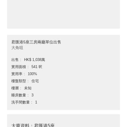
君匯港5座三房兩廳單位出售
大角咀
出售
HK$ 1,038萬
實用面積
541 呎
實用率
100%
樓盤類型
住宅
樓層
未知
睡房數量
3
洗手間數量
1
大廈資料：君匯港5座