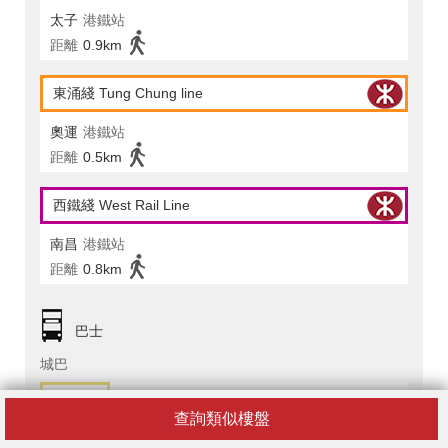
太子
港鐵站
距離
0.9km
東涌綫 Tung Chung line
奧運
港鐵站
距離
0.5km
西鐵綫 West Rail Line
南昌
港鐵站
距離
0.8km
巴士
城巴
E21
查詢類似樓盤
往
亞洲國際博覽館