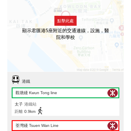
點擊此處
顯示君匯港5座附近的交通連線，設施，醫
院和學校
港鐵
觀塘綫 Kwun Tong line
太子
港鐵站
距離
0.9km
荃灣綫 Tsuen Wan Line