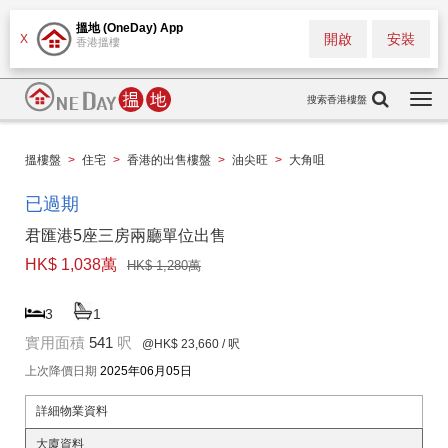
搵地 (OneDay) App
開啟
安裝
X
香港搵樓
搜索香港樓盤
Togg
navi
搵樓盤
>
住宅
>
香港的出售樓盤
>
油尖旺
>
大角咀
已過期
君匯港5座三房兩廳單位出售
HK$ 1,038萬
HK$ 1,280萬
3
1
實用面積
541
呎
@HK$ 23,660
/ 呎
上次降價日期
2025年06月05日
詳細物業資料
大廈資料