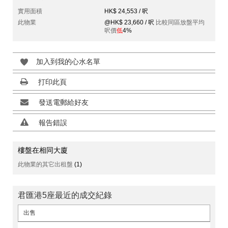
實用面積
HK$ 24,553 / 呎
此物業
@HK$ 23,660 / 呎
比較同區放盤平均
呎價
低
4%
加入到我的心水名單
打印此頁
發送電郵給好友
報告錯誤
樓盤在相同大廈
此物業的其它出租盤
(1)
君匯港5座最近的成交紀錄
出售