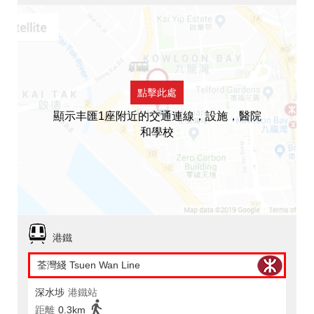
點擊此處
顯示丰匯1座附近的交通連線，設施，醫院
和學校
港鐵
荃灣綫 Tsuen Wan Line
深水埗
港鐵站
距離
0.3km