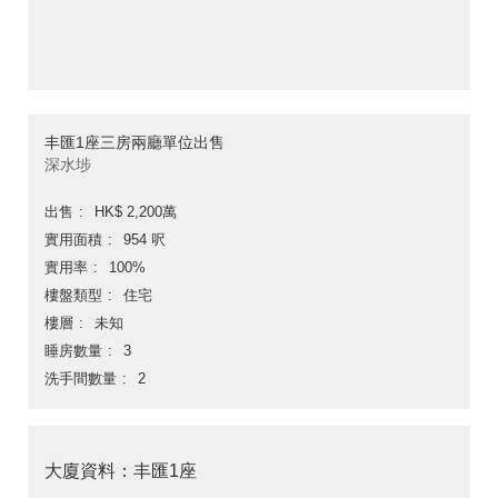
丰匯1座三房兩廳單位出售
深水埗
出售
HK$ 2,200萬
實用面積
954 呎
實用率
100%
樓盤類型
住宅
樓層
未知
睡房數量
3
洗手間數量
2
大廈資料：丰匯1座