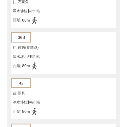
往
石圍角
深水埗桂林街
站
距離
80m
36B
往
佐敦(渡華路)
深水埗北河街
站
距離
80m
42
往
順利
深水埗桂林街
站
距離
50m