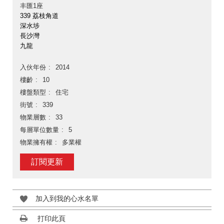
丰匯1座
339 荔枝角道
深水埗
長沙灣
九龍
入伙年份
2014
樓齡
10
樓盤類型
住宅
街號
339
物業層數
33
每層單位數量
5
物業擁有權
多業權
訂閱更新
加入到我的心水名單
打印此頁