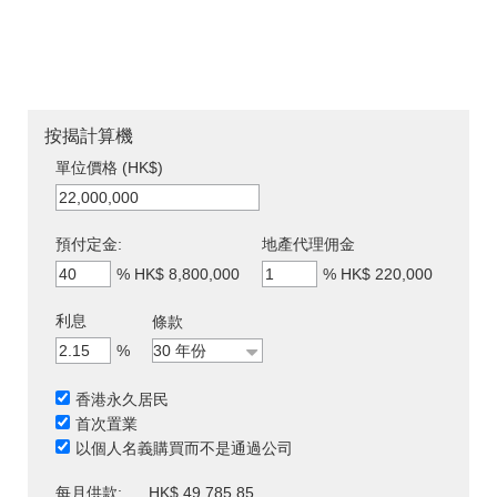
按揭計算機
單位價格 (HK$)
預付定金:
地產代理佣金
%
HK$ 8,800,000
%
HK$ 220,000
利息
條款
%
香港永久居民
首次置業
以個人名義購買而不是通過公司
每月供款:
HK$ 49,785.85