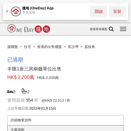
搵地 (OneDay) App
開啟
安裝
X
香港搵樓
搜索香港樓盤
Togg
navi
搵樓盤
>
住宅
>
香港的出售樓盤
>
長沙灣
>
荔枝角
已過期
丰匯1座三房兩廳單位出售
HK$ 2,200萬
HK$ 2,100萬
3
2
實用面積
954
呎
@HK$ 22,013
/ 呎
上次升價日期
2022年01月15日
詳細物業資料
大廈資料