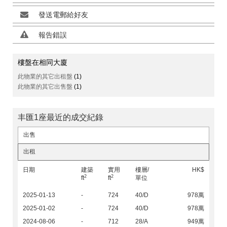
發送電郵給好友
報告錯誤
樓盤在相同大廈
此物業的其它出租盤
(1)
此物業的其它出售盤
(1)
丰匯1座最近的成交紀錄
出售
出租
日期
建築
實用
樓層/
HK$
2
2
ft
ft
單位
2025-01-13
-
724
40/D
978萬
2025-01-02
-
724
40/D
978萬
2024-08-06
-
712
28/A
949萬