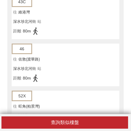
43C
往
維港灣
深水埗北河街
站
距離
80m
46
往
佐敦(渡華路)
深水埗北河街
站
距離
80m
52X
往
旺角(柏景灣)
深水埗北河街
站
查詢類似樓盤
距離
80m