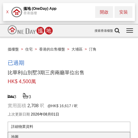
搵地 (OneDay) App
開啟
安裝
X
香港搵樓
搜索香港樓盤
Togg
navi
搵樓盤
>
住宅
>
香港的出售樓盤
>
大埔區
>
汀角
已過期
比華利山別墅3期三房兩廳單位出售
HK$ 4,500萬
3
3
實用面積
2,708
呎
@HK$ 16,617
/ 呎
上次更新日期
2026年08月01日
詳細物業資料
地圖