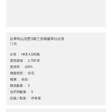
比華利山別墅3期三房兩廳單位出售
汀角
出售
HK$ 4,500萬
實用面積
2,708 呎
實用率
100%
樓盤類型
住宅
樓層
未知
睡房數量
3
洗手間數量
3
設施／配套
停車場