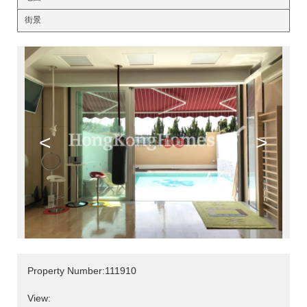
街景
<
>
Property Number:111910
View: