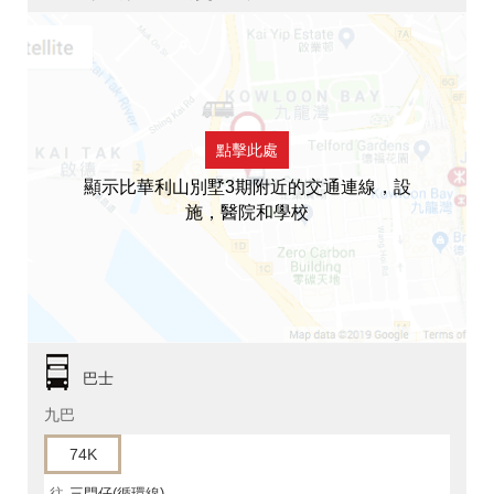
點擊此處
顯示比華利山別墅3期附近的交通連線，設
施，醫院和學校
巴士
九巴
74K
往
三門仔(循環線)