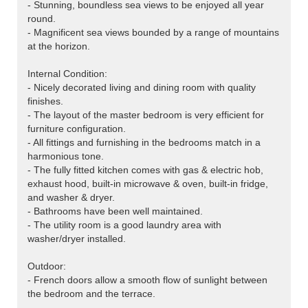
- Stunning, boundless sea views to be enjoyed all year
round.
- Magnificent sea views bounded by a range of mountains
at the horizon.
Internal Condition:
- Nicely decorated living and dining room with quality
finishes.
- The layout of the master bedroom is very efficient for
furniture configuration.
- All fittings and furnishing in the bedrooms match in a
harmonious tone.
- The fully fitted kitchen comes with gas & electric hob,
exhaust hood, built-in microwave & oven, built-in fridge,
and washer & dryer.
- Bathrooms have been well maintained.
- The utility room is a good laundry area with
washer/dryer installed.
Outdoor:
- French doors allow a smooth flow of sunlight between
the bedroom and the terrace.