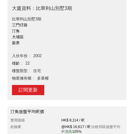
大廈資料：比華利山別墅3期
比華利山別墅3期
三門仔路
汀角
大埔區
新界
入伙年份
2002
樓齡
22
樓盤類型
住宅
物業擁有權
多業權
訂閱更新
汀角放盤平均呎價
實用面積
HK$ 8,114 / 呎
此物業
@HK$ 16,617 / 呎
比較同區放盤平均
呎價
高
105%