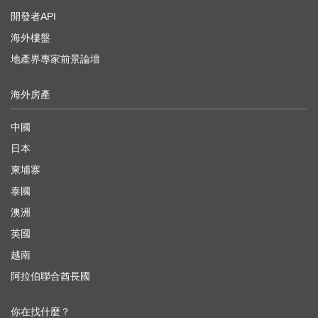
開發者API
海外樓盤
地產界專家前景論壇
海外房產
中國
日本
柬埔寨
泰國
澳洲
英國
越南
阿拉伯聯合酋長國
你在找什麼？