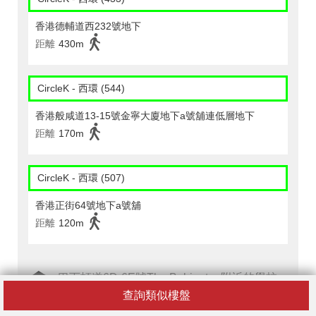
香港德輔道西232號地下
距離
430m
CircleK - 西環 (544)
香港般咸道13-15號金寧大廈地下a號舖連低層地下
距離
170m
CircleK - 西環 (507)
香港正街64號地下a號舖
距離
120m
巴丙頓道6D-6E號The Babington附近的學校
查詢類似樓盤
籽苗幼稚園