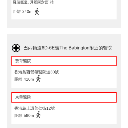
羅便臣道, 秀麗閣對面
站
距離
240m
巴丙頓道6D-6E號The Babington附近的醫院
贊育醫院
香港島西營盤醫院道30號
距離
410m
東華醫院
香港島上環普仁街12號
距離
580m