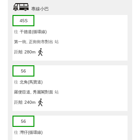
專線小巴
45S
往
干德道(循環線)
第一街, 正街街市對出
站
距離
280m
56
往
北角(馬寶道)
羅便臣道, 秀麗閣對面
站
距離
240m
56
往
灣仔(循環線)