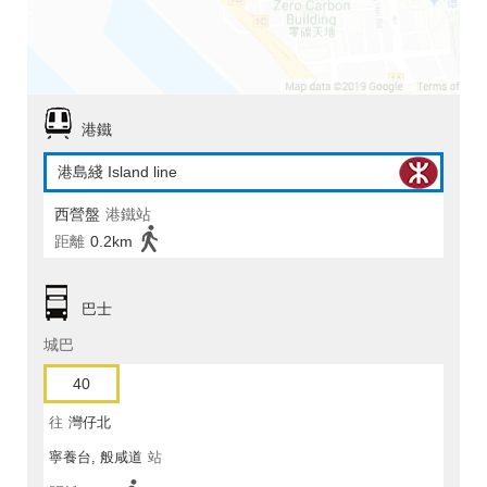
港鐵
港島綫 Island line
西營盤
港鐵站
距離
0.2km
巴士
城巴
40
往
灣仔北
寧養台, 般咸道
站