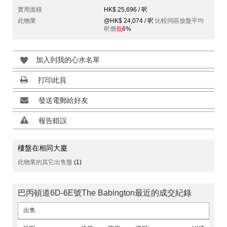
實用面積
HK$ 25,696 / 呎
此物業
@HK$ 24,074 / 呎
比較同區放盤平均
呎價
低
6%
加入到我的心水名單
打印此頁
發送電郵給好友
報告錯誤
樓盤在相同大廈
此物業的其它出售盤
(1)
巴丙頓道6D-6E號The Babington最近的成交紀錄
出售