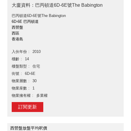
大廈資料：巴丙頓道6D-6E號The Babington
巴丙頓道6D-6E號The Babington
6D-6E 巴丙頓道
西營盤
西區
香港島
入伙年份
2010
樓齡
14
樓盤類型
住宅
街號
6D-6E
物業層數
30
物業座數
1
物業擁有權
多業權
訂閱更新
西營盤放盤平均呎價