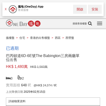
搵地 (OneDay) App
開啟
安裝
X
香港搵樓
搜索香港樓盤
Togg
navi
搵樓盤
>
住宅
>
香港的出售樓盤
>
西區
>
西營盤
已過期
巴丙頓道6D-6E號The Babington三房兩廳單
位出售
HK$ 1,480萬
HK$ 1,560萬
3
2
實用面積
648
呎
@HK$ 24,074
/ 呎
上次降價日期
2025年02月15日
詳細物業資料