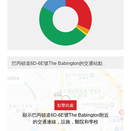
巴丙頓道6D-6E號The Babington的交通站點
點擊此處
顯示巴丙頓道6D-6E號The Babington附近
的交通連線，設施，醫院和學校