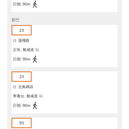
距離
90m
新巴
23
往
蒲飛路
正街, 般咸道
站
距離
90m
23
往
北角碼頭
寧養台, 般咸道
站
距離
90m
93