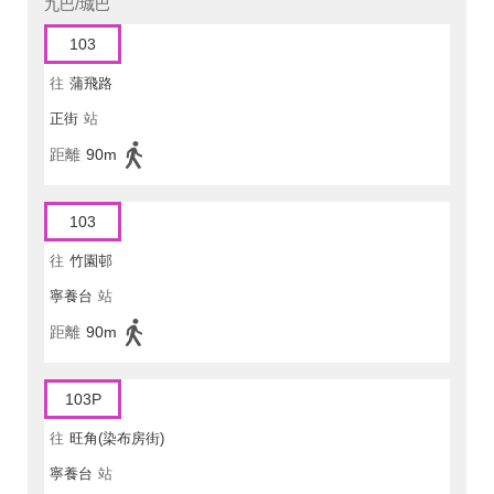
九巴/城巴
103
往
蒲飛路
正街
站
距離
90m
103
往
竹園邨
寧養台
站
距離
90m
103P
往
旺角(染布房街)
寧養台
站