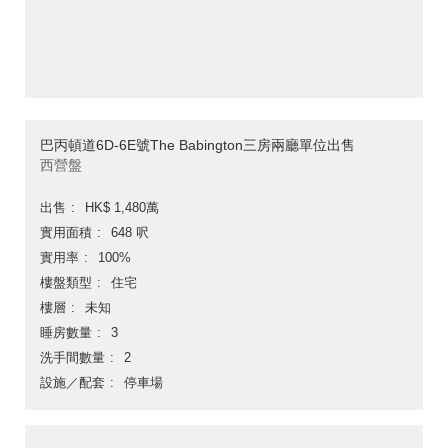
巴丙頓道6D-6E號The Babington三房兩廳單位出售
西營盤
出售
HK$ 1,480萬
實用面積
648 呎
實用率
100%
樓盤類型
住宅
樓層
未知
睡房數量
3
洗手間數量
2
設施／配套
停車場