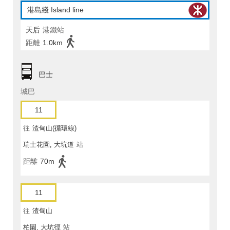
港島綫 Island line
天后
港鐵站
距離
1.0km
巴士
城巴
11
往
渣甸山(循環線)
瑞士花園, 大坑道
站
距離
70m
11
往
渣甸山
柏園, 大坑徑
站