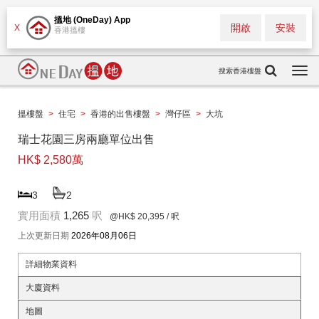
搵地 (OneDay) App
開啟
安裝
X
香港搵樓
搜索香港樓盤
Togg
navi
搵樓盤
>
住宅
>
香港的出售樓盤
>
灣仔區
>
大坑
瑞士花園三房兩廳單位出售
HK$ 2,580萬
3
2
實用面積
1,265
呎
@HK$ 20,395
/ 呎
上次更新日期
2026年08月06日
詳細物業資料
大廈資料
地圖