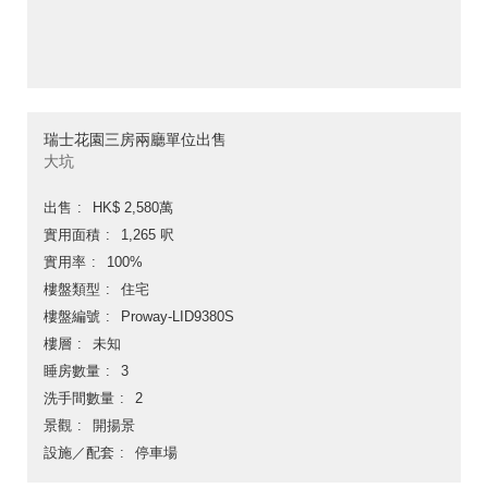
瑞士花園三房兩廳單位出售
大坑
出售
HK$ 2,580萬
實用面積
1,265 呎
實用率
100%
樓盤類型
住宅
樓盤編號
Proway-LID9380S
樓層
未知
睡房數量
3
洗手間數量
2
景觀
開揚景
設施／配套
停車場