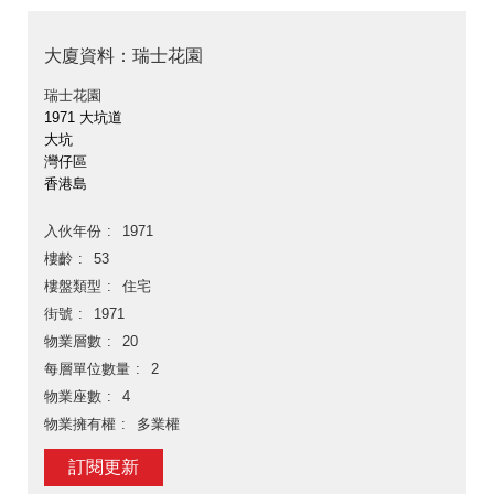
大廈資料：瑞士花園
瑞士花園
1971 大坑道
大坑
灣仔區
香港島
入伙年份
1971
樓齡
53
樓盤類型
住宅
街號
1971
物業層數
20
每層單位數量
2
物業座數
4
物業擁有權
多業權
訂閱更新