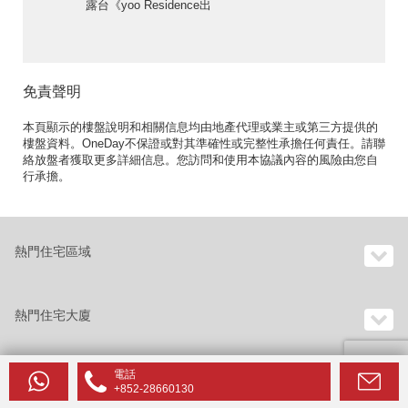
露台《yoo Residence出
售單位》
免責聲明
本頁顯示的樓盤說明和相關信息均由地產代理或業主或第三方提供的
樓盤資料。OneDay不保證或對其準確性或完整性承擔任何責任。請聯
絡放盤者獲取更多詳細信息。您訪問和使用本協議內容的風險由您自
行承擔。
熱門住宅區域
熱門住宅大廈
電話
+852-28660130
香港樓宇目錄