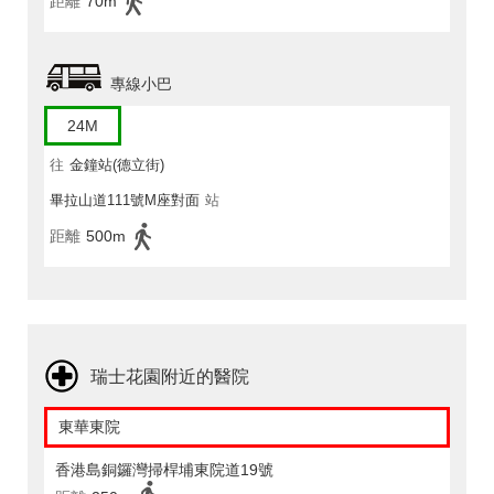
距離
70m
專線小巴
24M
往
金鐘站(德立街)
畢拉山道111號M座對面
站
距離
500m
瑞士花園附近的醫院
東華東院
香港島銅鑼灣掃桿埔東院道19號