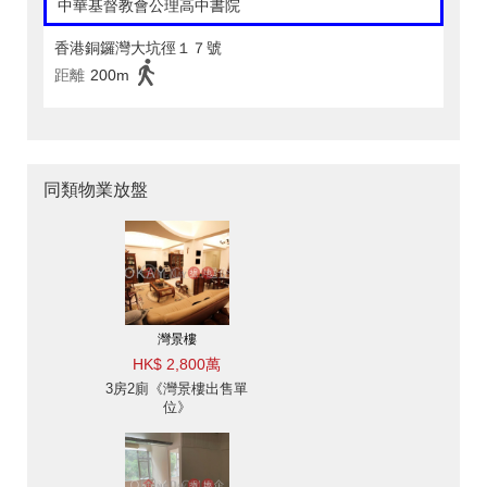
中華基督教會公理高中書院
香港銅鑼灣大坑徑１７號
距離
200m
同類物業放盤
灣景樓
HK$ 2,800萬
3房2廁《灣景樓出售單
位》