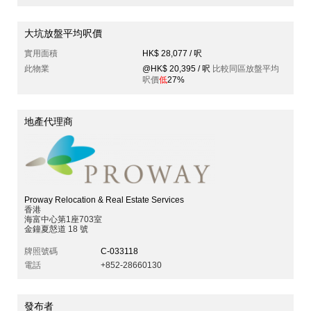
大坑放盤平均呎價
實用面積
HK$ 28,077 / 呎
此物業
@HK$ 20,395 / 呎
比較同區放盤平均
呎價
低
27%
地產代理商
Proway Relocation & Real Estate Services
香港
海富中心第1座703室
金鐘夏慤道 18 號
牌照號碼
C-033118
電話
+852-28660130
發布者