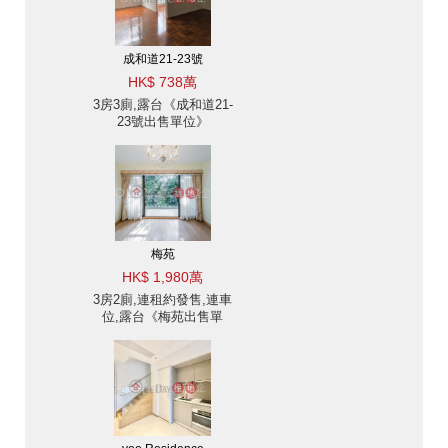
成和道21-23號
HK$ 738萬
3房3廁,露台《成和道21-
23號出售單位》
梅苑
HK$ 1,980萬
3房2廁,連租約發售,連車
位,露台《梅苑出售單
位》