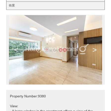
街景
<
>
Property Number:9380
View: