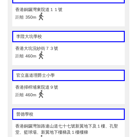
香港銅鑼灣東院道１１號
距離
350m
李陞大坑學校
香港大坑浣紗街７３號
距離
460m
官立嘉道理爵士小學
香港掃桿埔東院道９號
距離
460m
晉德學校
香港銅鑼灣加路連山道七十七號新翼地下及１樓、孔聖
堂、籃球場、新翼地下樓梯及１樓樓梯