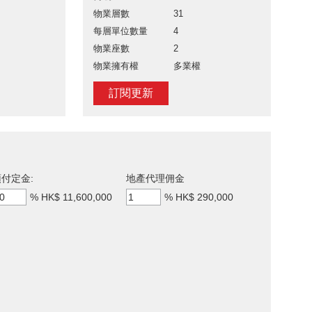
物業層數
31
每層單位數量
4
物業座數
2
物業擁有權
多業權
訂閱更新
付定金:
地產代理佣金
%
HK$ 11,600,000
%
HK$ 290,000