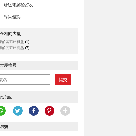
發送電郵給好友
報告錯誤
在相同大廈
業的其它出租盤
(1)
業的其它出售盤
(7)
大廈搜尋
提交
此頁面
聯繫