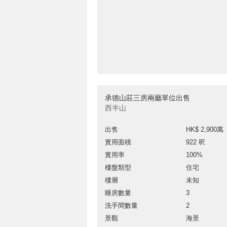
承德山莊三房兩廳單位出售
西半山
出售
HK$ 2,900萬
實用面積
922 呎
實用率
100%
樓盤類型
住宅
樓層
未知
睡房數量
3
洗手間數量
2
景觀
海景