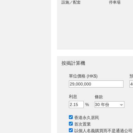
設施／配套
停車場
按揭計算機
單位價格 (HK$)
預
利息
條款
%
香港永久居民
首次置業
以個人名義購買而不是通過公司