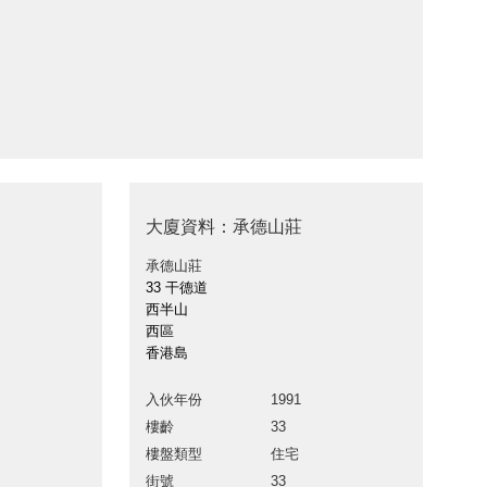
大廈資料：承德山莊
承德山莊
33 干德道
西半山
西區
香港島
入伙年份
1991
樓齡
33
樓盤類型
住宅
街號
33