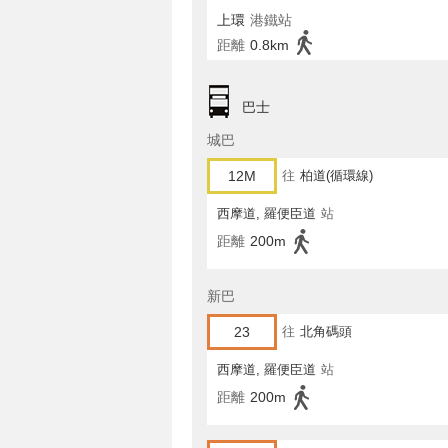
上環
港鐵站
距離
0.8km
巴士
城巴
12M
往
柏道(循環線)
西摩道, 羅便臣道
站
距離
200m
新巴
23
往
北角碼頭
西摩道, 羅便臣道
站
距離
200m