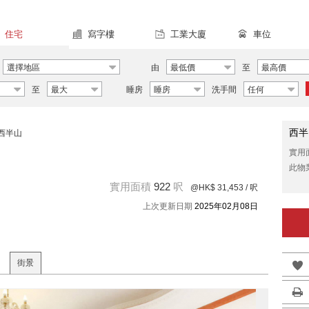
住宅
寫字樓
工業大廈
車位
選擇地區
由
最低價
至
最高價
至
最大
睡房
睡房
洗手間
任何
西半
西半山
實用
此物
實用面積
922
呎
@HK$ 31,453
/ 呎
上次更新日期
2025年02月08日
街景