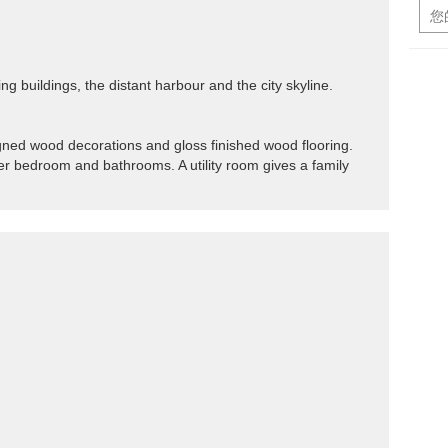
g buildings, the distant harbour and the city skyline.
igned wood decorations and gloss finished wood flooring.
ter bedroom and bathrooms. A utility room gives a family