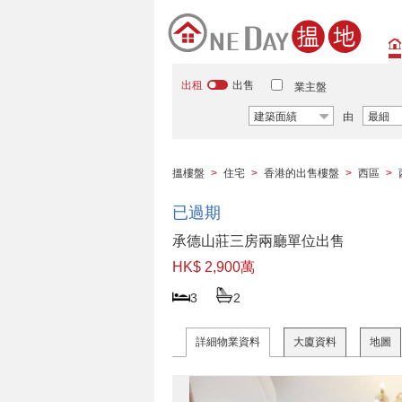
出租
出售
業主盤
建築面績
由
最細
搵樓盤
>
住宅
>
香港的出售樓盤
>
西區
>
已過期
承德山莊三房兩廳單位出售
HK$ 2,900萬
3
2
詳細物業資料
大廈資料
地圖