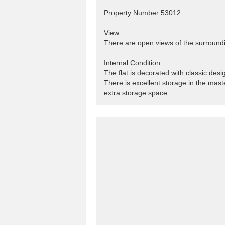
Property Number:53012
View:
There are open views of the surroundin
Internal Condition:
The flat is decorated with classic des
There is excellent storage in the mas
extra storage space.