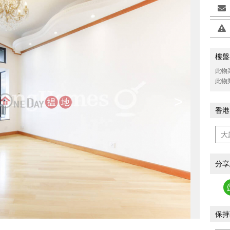
樓盤
此物
此物
>
香港
分享
保持