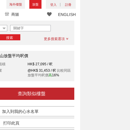
海外樓盤
放盤
登入
註冊
商舖
ENGLISH
搜索
更多搜索選項
山放盤平均呎價
面積
HK$ 27,095 / 呎
業
@HK$ 31,453 / 呎
比較同區
放盤平均呎價
高
16%
查詢類似樓盤
加入到我的心水名單
打印此頁