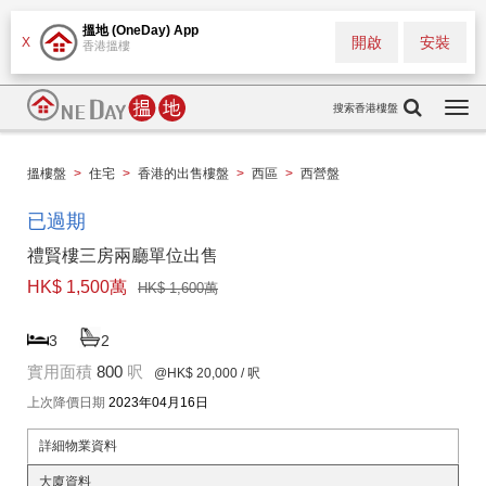
搵地 (OneDay) App
開啟
安裝
X
香港搵樓
搜索香港樓盤
Togg
navi
搵樓盤
>
住宅
>
香港的出售樓盤
>
西區
>
西營盤
已過期
禮賢樓三房兩廳單位出售
HK$ 1,500萬
HK$ 1,600萬
3
2
實用面積
800
呎
@HK$ 20,000
/ 呎
上次降價日期
2023年04月16日
詳細物業資料
大廈資料