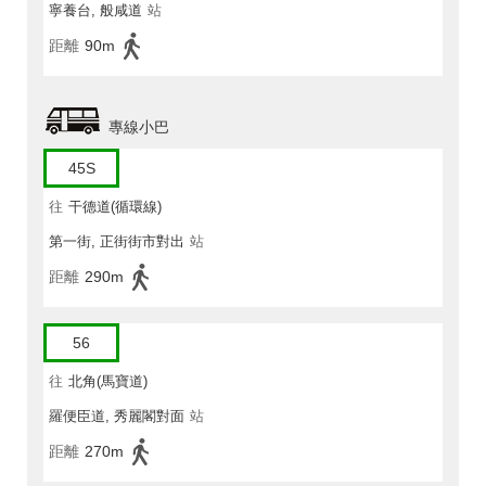
寧養台, 般咸道
站
距離
90m
專線小巴
45S
往
干德道(循環線)
第一街, 正街街市對出
站
距離
290m
56
往
北角(馬寶道)
羅便臣道, 秀麗閣對面
站
距離
270m