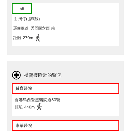
56
往
灣仔(循環線)
羅便臣道, 秀麗閣對面
站
距離
270m
禮賢樓附近的醫院
贊育醫院
香港島西營盤醫院道30號
距離
440m
東華醫院