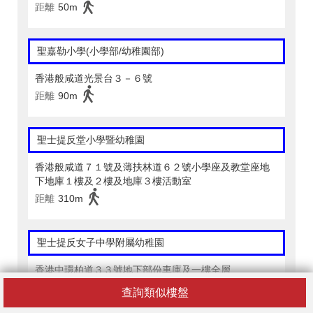
距離
50m
聖嘉勒小學(小學部/幼稚園部)
香港般咸道光景台３－６號
距離
90m
聖士提反堂小學暨幼稚園
香港般咸道７１號及薄扶林道６２號小學座及教堂座地
下地庫１樓及２樓及地庫３樓活動室
距離
310m
聖士提反女子中學附屬幼稚園
香港中環柏道３３號地下部份車庫及一樓全層
距離
370m
查詢類似樓盤