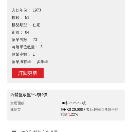
入伙年份
1973
樓齡
51
樓盤類型
住宅
街號
84
物業層數
20
每層單位數量
3
物業座數
1
物業擁有權
多業權
訂閱更新
西營盤放盤平均呎價
實用面積
HK$ 25,696 / 呎
此物業
@HK$ 20,000 / 呎
比較同區放盤平均
呎價
低
22%