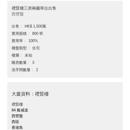
禮賢樓三房兩廳單位出售
西營盤
出售
HK$ 1,500萬
實用面積
800 呎
實用率
100%
樓盤類型
住宅
樓層
未知
睡房數量
3
洗手間數量
2
大廈資料：禮賢樓
禮賢樓
84 般咸道
西營盤
西區
香港島