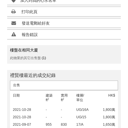
加入到我的心水名單
打印此頁
發送電郵給好友
報告錯誤
樓盤在相同大廈
此物業的其它出售盤
(1)
禮賢樓最近的成交紀錄
出售
日期
建築
實用
樓層/
HK$
2
2
ft
ft
單位
2021-10-28
-
-
UG/16A
1,800萬
2021-10-28
-
-
UG/15
1,800萬
2021-09-07
955
830
17/A
1,650萬