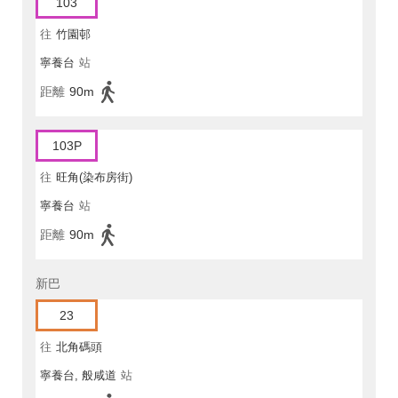
103
往
竹園邨
寧養台
站
距離
90m
103P
往
旺角(染布房街)
寧養台
站
距離
90m
新巴
23
往
北角碼頭
寧養台, 般咸道
站