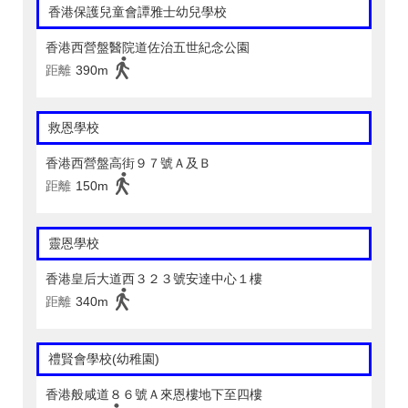
香港保護兒童會譚雅士幼兒學校
香港西營盤醫院道佐治五世紀念公園
距離
390m
救恩學校
香港西營盤高街９７號Ａ及Ｂ
距離
150m
靈恩學校
香港皇后大道西３２３號安達中心１樓
距離
340m
禮賢會學校(幼稚園)
香港般咸道８６號Ａ來恩樓地下至四樓