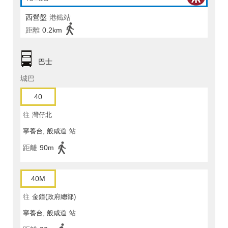
西營盤
港鐵站
距離
0.2km
巴士
城巴
40
往
灣仔北
寧養台, 般咸道
站
距離
90m
40M
往
金鐘(政府總部)
寧養台, 般咸道
站