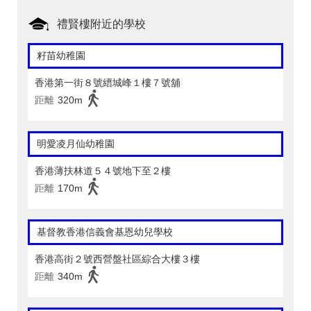
禮賢樓附近的學校
籽苗幼稚園
香港第一街８號縉城峰１樓７號舖
距離
320m
明愛凌月仙幼稚園
香港薄扶林道５４號地下至２樓
距離
170m
基督教香港信義會基恩幼兒學校
香港高街２號西營盤社區綜合大樓３樓
距離
340m