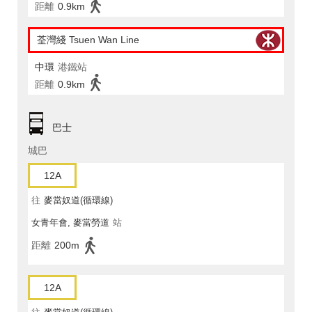
距離
0.9km
荃灣綫 Tsuen Wan Line
中環
港鐵站
距離
0.9km
巴士
城巴
12A
往
麥當奴道(循環線)
女青年會, 麥當勞道
站
距離
200m
12A