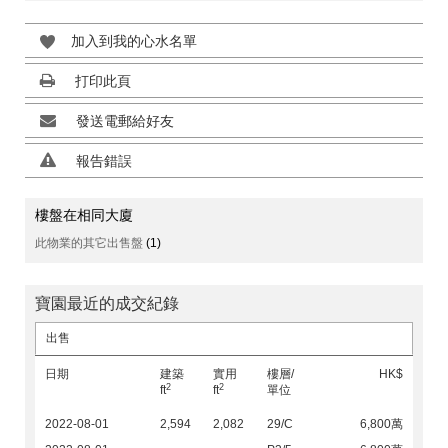
加入到我的心水名單
打印此頁
發送電郵給好友
報告錯誤
樓盤在相同大廈
此物業的其它出售盤
(1)
寶園最近的成交紀錄
出售
日期
建築
實用
樓層/
HK$
2
2
ft
ft
單位
2022-08-01
2,594
2,082
29/C
6,800萬