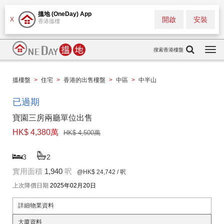
搵地 (OneDay) App
開啟
安裝
X
香港搵樓
搜索香港樓盤
Togg
navi
搵樓盤
>
住宅
>
香港的出售樓盤
>
中區
>
中半山
已過期
寶園三房兩廳單位出售
HK$ 4,380萬
HK$ 4,500萬
3
2
實用面積
1,940
呎
@HK$ 24,742
/ 呎
上次降價日期
2025年02月20日
詳細物業資料
大廈資料