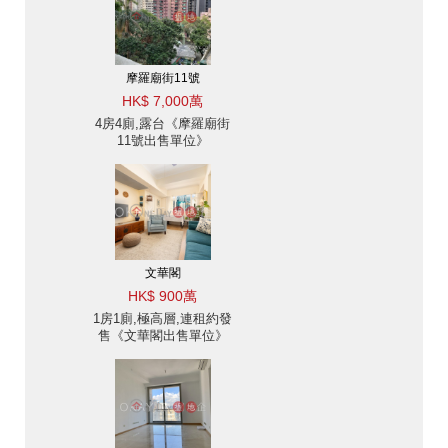
摩羅廟街11號
HK$ 7,000萬
4房4廁,露台《摩羅廟街
11號出售單位》
文華閣
HK$ 900萬
1房1廁,極高層,連租約發
售《文華閣出售單位》