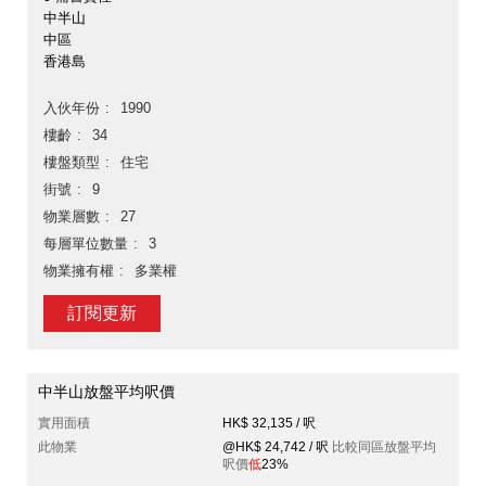
中半山
中區
香港島
入伙年份
1990
樓齡
34
樓盤類型
住宅
街號
9
物業層數
27
每層單位數量
3
物業擁有權
多業權
訂閱更新
中半山放盤平均呎價
實用面積
HK$ 32,135 / 呎
此物業
@HK$ 24,742 / 呎
比較同區放盤平均
呎價
低
23%