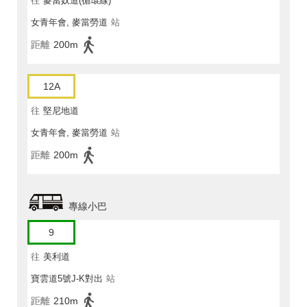
往
麥當奴道(循環線)
女青年會, 麥當勞道
站
距離
200m
12A
往
堅尼地道
女青年會, 麥當勞道
站
距離
200m
專線小巴
9
往
美利道
寶雲道5號J-K對出
站
距離
210m