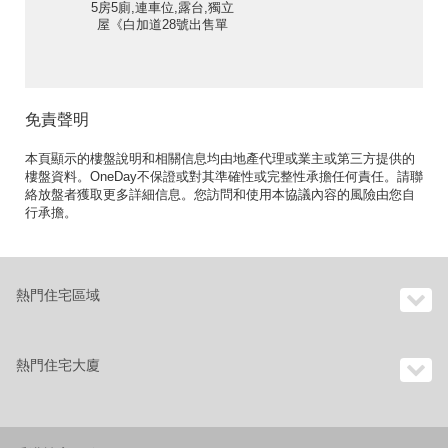
5房5廁,連車位,露台,獨立
屋《白加道28號出售單
位》
免責聲明
本頁顯示的樓盤說明和相關信息均由地產代理或業主或第三方提供的
樓盤資料。OneDay不保證或對其準確性或完整性承擔任何責任。請聯
絡放盤者獲取更多詳細信息。您訪問和使用本協議內容的風險由您自
行承擔。
熱門住宅區域
熱門住宅大廈