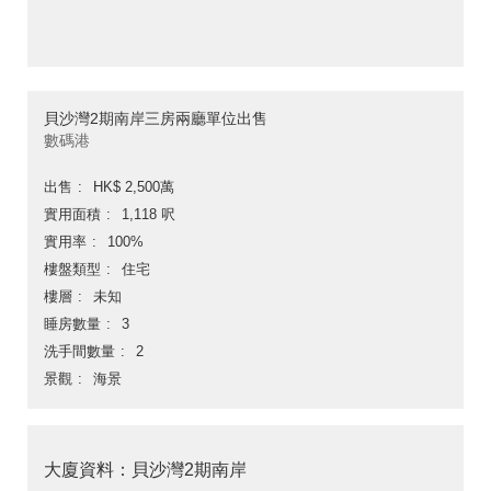
貝沙灣2期南岸三房兩廳單位出售
數碼港
出售
HK$ 2,500萬
實用面積
1,118 呎
實用率
100%
樓盤類型
住宅
樓層
未知
睡房數量
3
洗手間數量
2
景觀
海景
大廈資料：貝沙灣2期南岸