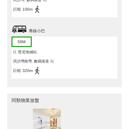
距離
100m
專線小巴
58M
往
堅尼地城站
貝沙灣南灣, 數碼港道
站
距離
320m
同類物業放盤