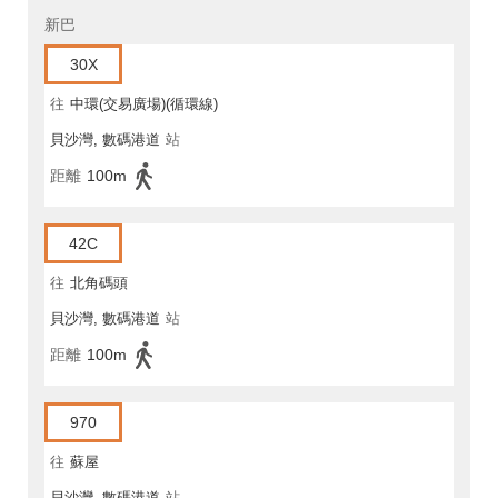
新巴
30X
往
中環(交易廣場)(循環線)
貝沙灣, 數碼港道
站
距離
100m
42C
往
北角碼頭
貝沙灣, 數碼港道
站
距離
100m
970
往
蘇屋
貝沙灣, 數碼港道
站