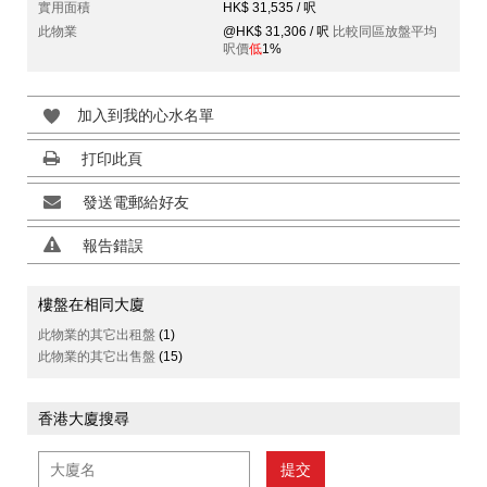
實用面積
HK$ 31,535 / 呎
此物業
@HK$ 31,306 / 呎
比較同區放盤平均
呎價
低
1%
加入到我的心水名單
打印此頁
發送電郵給好友
報告錯誤
樓盤在相同大廈
此物業的其它出租盤
(1)
此物業的其它出售盤
(15)
香港大廈搜尋
提交