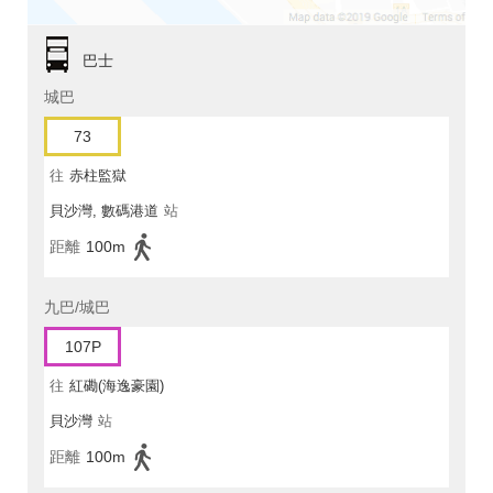
巴士
城巴
73
往
赤柱監獄
貝沙灣, 數碼港道
站
距離
100m
九巴/城巴
107P
往
紅磡(海逸豪園)
貝沙灣
站
距離
100m