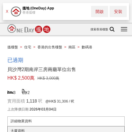
搵地 (OneDay) App
開啟
安裝
X
香港搵樓
搜索香港樓盤
Togg
navi
搵樓盤
>
住宅
>
香港的出售樓盤
>
南區
>
數碼港
已過期
貝沙灣2期南岸三房兩廳單位出售
HK$ 2,500萬
HK$ 3,000萬
3
2
實用面積
1,118
呎
@HK$ 31,306
/ 呎
上次降價日期
2026年03月04日
詳細物業資料
大廈資料