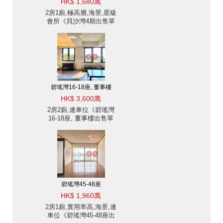
HK$ 1,680萬
2房1廁,極高層,海景,星級
會所《貝沙灣4期出售單
位》
碧瑤灣16-18座, 董事樓
HK$ 3,600萬
2房2廁,連車位《碧瑤灣
16-18座, 董事樓出售單
位》
碧瑤灣45-48座
HK$ 1,960萬
2房1廁,實用率高,海景,連
車位《碧瑤灣45-48座出