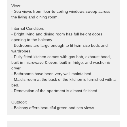
View:
- Sea views from floor-to-ceiling windows sweep across
the living and dining room.
Internal Condition:
- Bright living and dining room has full height doors
opening to the balcony.
- Bedrooms are large enough to fit twin-size beds and
wardrobes.
- Fully fitted kitchen comes with gas hob, exhaust hood,
built-in microwave & oven, built-in fridge, and washer &
dryer.
- Bathrooms have been very well maintained.
- Maid's room at the back of the kitchen is furnished with a
bed.
- Renovation of the apartment is almost finished.
Outdoor:
- Balcony offers beautiful green and sea views.