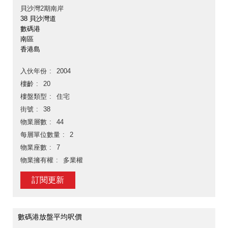
貝沙灣2期南岸
38 貝沙灣道
數碼港
南區
香港島
入伙年份
2004
樓齡
20
樓盤類型
住宅
街號
38
物業層數
44
每層單位數量
2
物業座數
7
物業擁有權
多業權
訂閱更新
數碼港放盤平均呎價