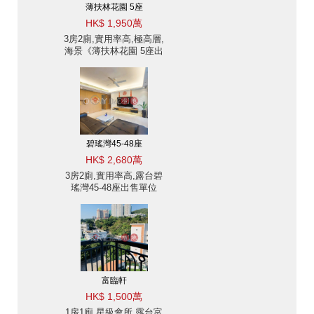
薄扶林花園 5座
HK$ 1,950萬
3房2廁,實用率高,極高層,
海景《薄扶林花園 5座出
售單位》
碧瑤灣45-48座
HK$ 2,680萬
3房2廁,實用率高,露台碧
瑤灣45-48座出售單位
富臨軒
HK$ 1,500萬
1房1廁,星級會所,露台富