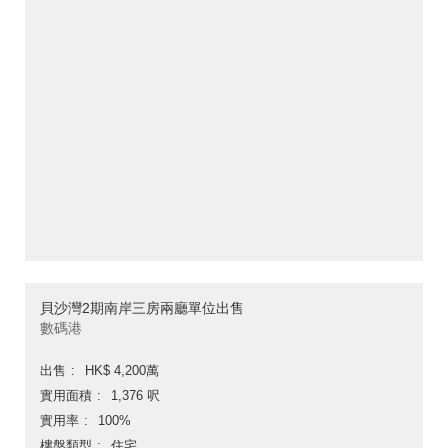
貝沙灣2期南岸三房兩廳單位出售
數碼港
出售
HK$ 4,200萬
實用面積
1,376 呎
實用率
100%
樓盤類型
住宅