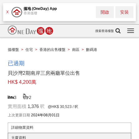
搵地 (OneDay) App
開啟
安裝
X
香港搵樓
搜索香港樓盤
Togg
navi
搵樓盤
>
住宅
>
香港的出售樓盤
>
南區
>
數碼港
已過期
貝沙灣2期南岸三房兩廳單位出售
HK$ 4,200萬
3
2
實用面積
1,376
呎
@HK$ 30,523
/ 呎
上次更新日期
2024年08月01日
詳細物業資料
大廈資料