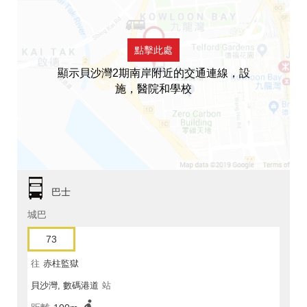
點擊此處
顯示貝沙灣2期南岸附近的交通連線，設
施，醫院和學校
巴士
城巴
73
往
赤柱監獄
貝沙灣, 數碼港道
站