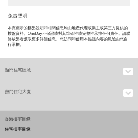
免責聲明
本頁顯示的樓盤說明和相關信息均由地產代理或業主或第三方提供的
樓盤資料。OneDay不保證或對其準確性或完整性承擔任何責任。請聯
絡放盤者獲取更多詳細信息。您訪問和使用本協議內容的風險由您自
行承擔。
熱門住宅區域
熱門住宅大廈
香港樓宇目錄
住宅樓宇目錄