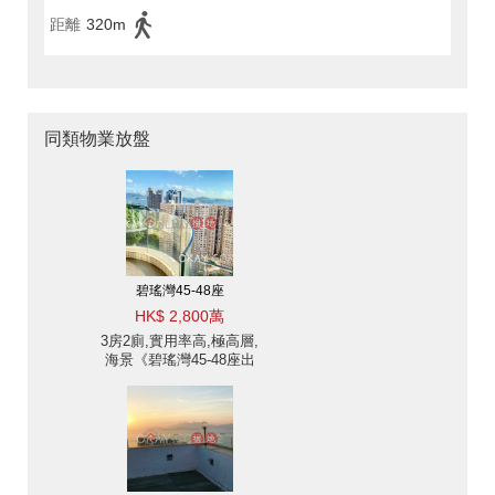
距離
320m
同類物業放盤
碧瑤灣45-48座
HK$ 2,800萬
3房2廁,實用率高,極高層,
海景《碧瑤灣45-48座出
售單位》