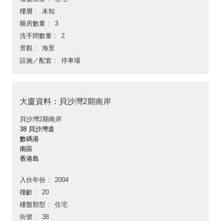
樓層
未知
睡房數量
3
洗手間數量
2
景觀
海景
設施／配套
停車場
大廈資料：貝沙灣2期南岸
貝沙灣2期南岸
38 貝沙灣道
數碼港
南區
香港島
入伙年份
2004
樓齡
20
樓盤類型
住宅
街號
38