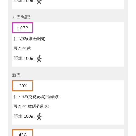
距離
100m
九巴/城巴
107P
往
紅磡(海逸豪園)
貝沙灣
站
距離
100m
新巴
30X
往
中環(交易廣場)(循環線)
貝沙灣, 數碼港道
站
距離
100m
42C