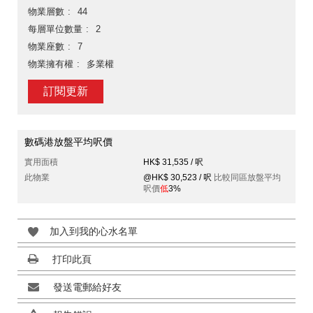
物業層數
44
每層單位數量
2
物業座數
7
物業擁有權
多業權
訂閱更新
數碼港放盤平均呎價
實用面積
HK$ 31,535 / 呎
此物業
@HK$ 30,523 / 呎
比較同區放盤平均
呎價
低
3%
加入到我的心水名單
打印此頁
發送電郵給好友