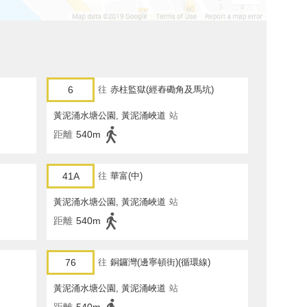
6
往
赤柱監獄(經舂磡角及馬坑)
黃泥涌水塘公園, 黃泥涌峽道
站
距離
540m
41A
往
華富(中)
黃泥涌水塘公園, 黃泥涌峽道
站
距離
540m
76
往
銅鑼灣(邊寧頓街)(循環線)
黃泥涌水塘公園, 黃泥涌峽道
站