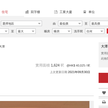
住宅
寫字樓
工業大廈
車位
選擇地區
由
最低價
至
最高價
至
最大
睡房
睡房
洗手間
任何
大潭
大潭
實用
此物
實用面積
1,624
呎
@HK$ 40,025
/ 呎
上次更新日期
2021年09月30日