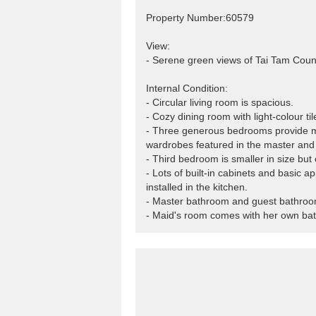
Property Number:60579
View:
- Serene green views of Tai Tam Coun
Internal Condition:
- Circular living room is spacious.
- Cozy dining room with light-colour tile
- Three generous bedrooms provide many
wardrobes featured in the master an
- Third bedroom is smaller in size but 
- Lots of built-in cabinets and basic 
installed in the kitchen.
- Master bathroom and guest bathroom
- Maid's room comes with her own ba