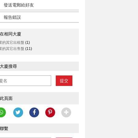
發送電郵給好友
報告錯誤
在相同大廈
業的其它出租盤
(1)
業的其它出售盤
(11)
大廈搜尋
提交
此頁面
聯繫