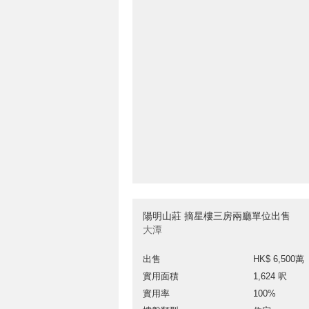
陽明山莊 摘星樓三房兩廳單位出售
大潭
出售
HK$ 6,500萬
實用面積
1,624 呎
實用率
100%