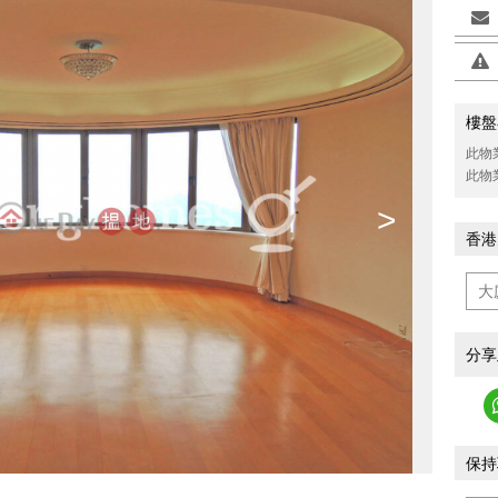
樓盤
此物
此物
>
香港
分享
保持