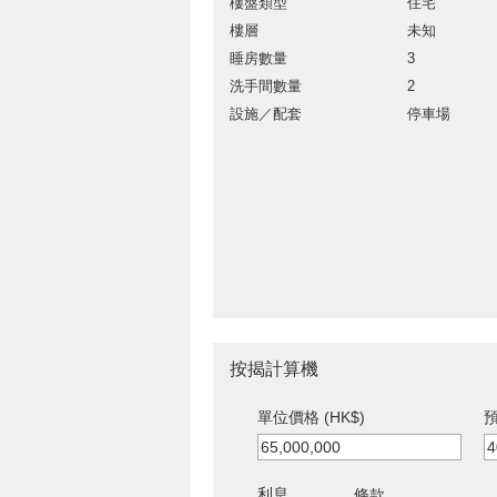
樓盤類型
住宅
樓層
未知
睡房數量
3
洗手間數量
2
設施／配套
停車場
按揭計算機
單位價格 (HK$)
預
利息
條款