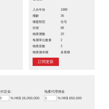
入伙年份
1988
樓齡
36
樓盤類型
住宅
街號
88
物業層數
20
每層單位數量
2
物業座數
3
物業擁有權
多業權
訂閱更新
付定金:
地產代理佣金
%
HK$ 26,000,000
%
HK$ 650,000