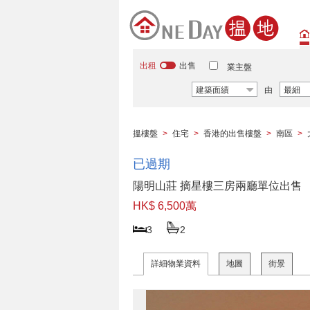
出租
出售
業主盤
建築面績
由
最細
搵樓盤
>
住宅
>
香港的出售樓盤
>
南區
>
已過期
陽明山莊 摘星樓三房兩廳單位出售
HK$ 6,500萬
3
2
詳細物業資料
地圖
街景