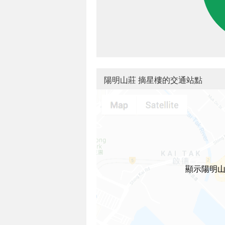
陽明山莊 摘星樓的交通站點
顯示陽明山