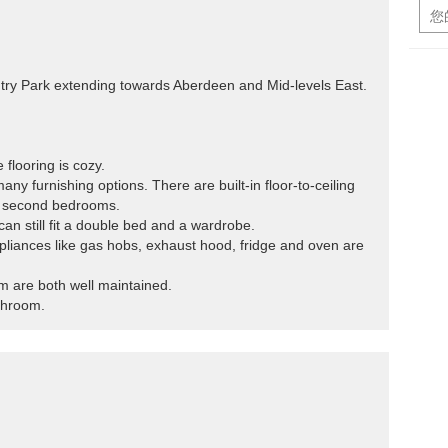
try Park extending towards Aberdeen and Mid-levels East.
 flooring is cozy.
 furnishing options. There are built-in floor-to-ceiling
d second bedrooms.
can still fit a double bed and a wardrobe.
appliances like gas hobs, exhaust hood, fridge and oven are
 are both well maintained.
throom.