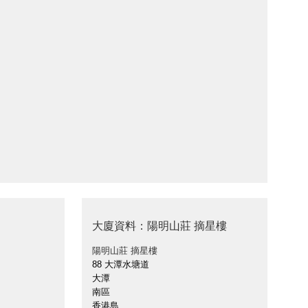
大廈資料：陽明山莊 摘星樓
陽明山莊 摘星樓
88 大潭水塘道
大潭
南區
香港島