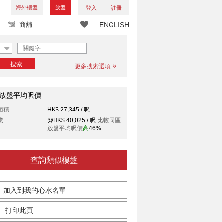
海外樓盤
放盤
登入
註冊
商舖
ENGLISH
搜索
更多搜索選項
放盤平均呎價
面積
HK$ 27,345 / 呎
業
@HK$ 40,025 / 呎
比較同區
放盤平均呎價
高
46%
查詢類似樓盤
加入到我的心水名單
打印此頁