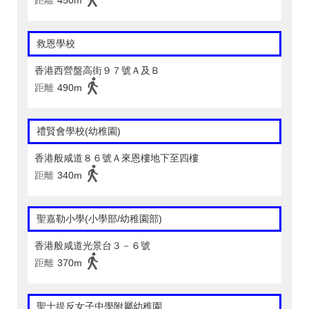
距離
450m
救恩學校
香港西營盤高街９７號Ａ及Ｂ
距離
490m
禮賢會學校(幼稚園)
香港般咸道８６號Ａ來恩樓地下至四樓
距離
340m
聖嘉勒小學(小學部/幼稚園部)
香港般咸道光景台３－６號
距離
370m
聖士提反女子中學附屬幼稚園