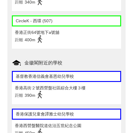
距離
340m
CircleK - 西環 (507)
香港正街64號地下a號舖
距離
400m
金徽閣附近的學校
基督教香港信義會基恩幼兒學校
香港高街２號西營盤社區綜合大樓３樓
距離
390m
香港保護兒童會譚雅士幼兒學校
香港西營盤醫院道佐治五世紀念公園