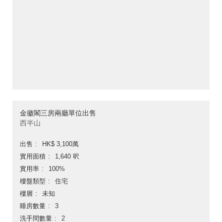
金徽閣三房兩廳單位出售
西半山
出售
HK$ 3,100萬
實用面積
1,640 呎
實用率
100%
樓盤類型
住宅
樓層
未知
睡房數量
3
洗手間數量
2