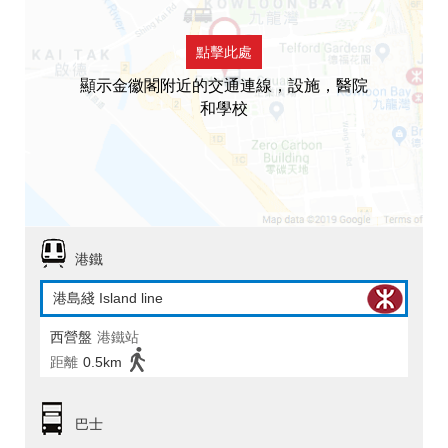
點擊此處
顯示金徽閣附近的交通連線，設施，醫院
和學校
港鐵
港島綫 Island line
西營盤
港鐵站
距離
0.5km
巴士