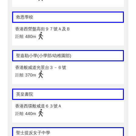
救恩學校
香港西營盤高街９７號Ａ及Ｂ
距離
480m
聖嘉勒小學(小學部/幼稚園部)
香港般咸道光景台３－６號
距離
370m
英皇書院
香港西環般咸道６３號Ａ
距離
440m
聖士提反女子中學