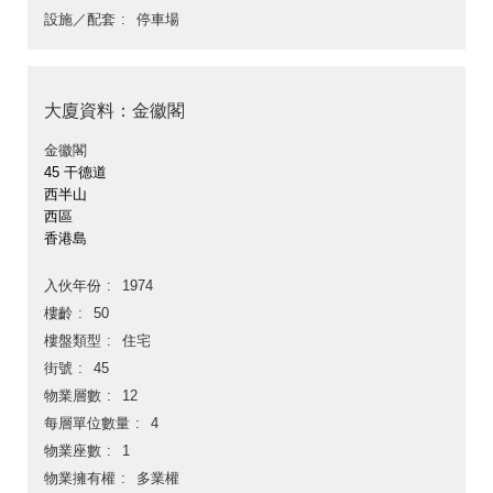
設施／配套
停車場
大廈資料：金徽閣
金徽閣
45 干德道
西半山
西區
香港島
入伙年份
1974
樓齡
50
樓盤類型
住宅
街號
45
物業層數
12
每層單位數量
4
物業座數
1
物業擁有權
多業權