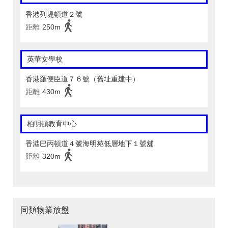
香港列堤頓道２號
距離
250m
英華女學校
香港羅便臣道７６號（舊址重建中）
距離
430m
柏明頓教育中心
香港巴丙頓道４號海明苑低層地下１號舖
距離
320m
同類物業放盤