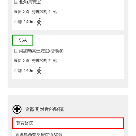
往
北角(馬寶道)
羅便臣道, 秀麗閣對面
站
距離
140m
56A
往
銅鑼灣(高士威道)(循環線)
羅便臣道, 秀麗閣對面
站
距離
140m
金徽閣附近的醫院
贊育醫院
香港島西營盤醫院道30號