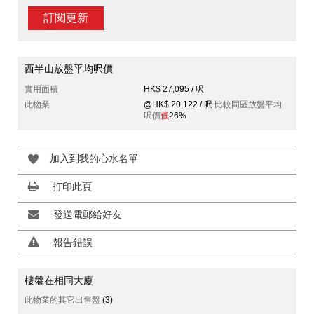
訂閱更新
西半山放盤平均呎價
實用面積
HK$ 27,095 / 呎
此物業
@HK$ 20,122 / 呎
比較同區放盤平均
呎價
低
26%
加入到我的心水名單
打印此頁
發送電郵給好友
報告錯誤
樓盤在相同大廈
此物業的其它出售盤
(3)