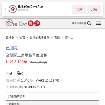
搵地 (OneDay) App
開啟
安裝
X
香港搵樓
搜索香港樓盤
Togg
navi
搵樓盤
>
住宅
>
香港的出售樓盤
>
西區
>
西半山
已過期
金徽閣三房兩廳單位出售
HK$ 3,100萬
HK$ 3,300萬
3
2
實用面積
1,640
呎
@HK$ 20,122
/ 呎
上次降價日期
2023年10月11日
詳細物業資料
大廈資料