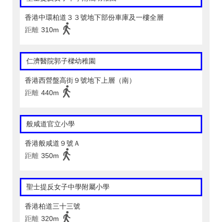
香港中環柏道３３號地下部份車庫及一樓全層
距離
310m
仁濟醫院郭子樑幼稚園
香港西營盤高街９號地下上層（南）
距離
440m
般咸道官立小學
香港般咸道９號Ａ
距離
350m
聖士提反女子中學附屬小學
香港柏道三十三號
距離
320m