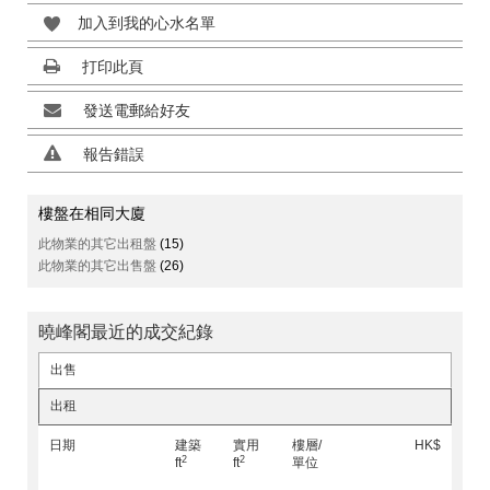
加入到我的心水名單
打印此頁
發送電郵給好友
報告錯誤
樓盤在相同大廈
此物業的其它出租盤
(15)
此物業的其它出售盤
(26)
曉峰閣最近的成交紀錄
出售
出租
日期
建築
實用
樓層/
HK$
2
2
ft
ft
單位