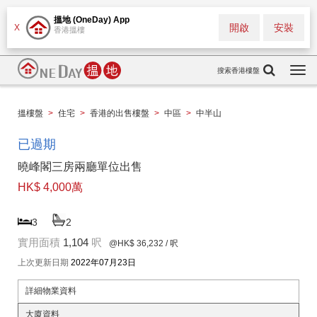
搵地 (OneDay) App
開啟
安裝
X
香港搵樓
搜索香港樓盤
Togg
navi
搵樓盤
>
住宅
>
香港的出售樓盤
>
中區
>
中半山
已過期
曉峰閣三房兩廳單位出售
HK$ 4,000萬
3
2
實用面積
1,104
呎
@HK$ 36,232
/ 呎
上次更新日期
2022年07月23日
詳細物業資料
大廈資料