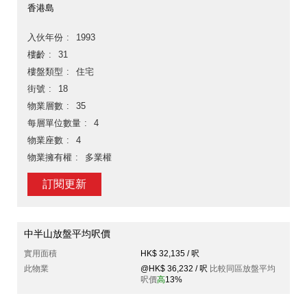
香港島
入伙年份
1993
樓齡
31
樓盤類型
住宅
街號
18
物業層數
35
每層單位數量
4
物業座數
4
物業擁有權
多業權
訂閱更新
中半山放盤平均呎價
實用面積
HK$ 32,135 / 呎
此物業
@HK$ 36,232 / 呎
比較同區放盤平均
呎價
高
13%