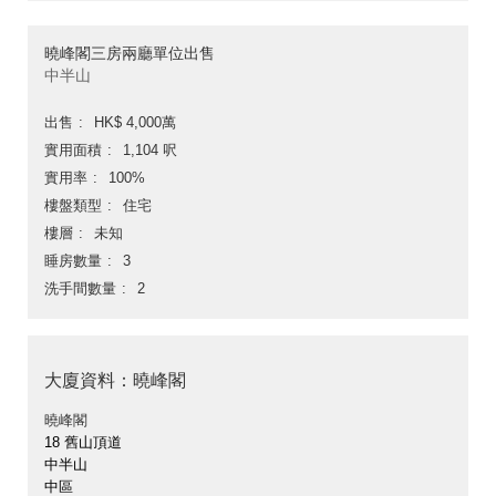
曉峰閣三房兩廳單位出售
中半山
出售
HK$ 4,000萬
實用面積
1,104 呎
實用率
100%
樓盤類型
住宅
樓層
未知
睡房數量
3
洗手間數量
2
大廈資料：曉峰閣
曉峰閣
18 舊山頂道
中半山
中區