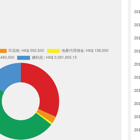
20
20
20
20
20
20
20
20
20
20