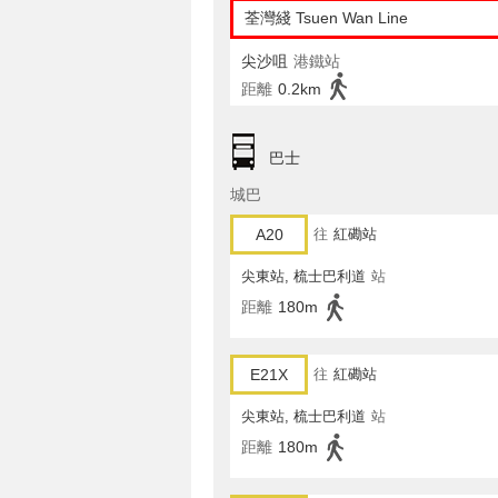
荃灣綫 Tsuen Wan Line
尖沙咀
港鐵站
距離
0.2km
巴士
城巴
A20
往
紅磡站
尖東站, 梳士巴利道
站
距離
180m
E21X
往
紅磡站
尖東站, 梳士巴利道
站
距離
180m