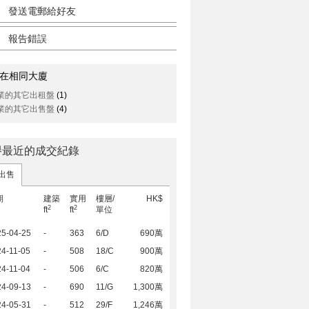
發送電郵給好友
報告錯誤
在相同大廈
業的其它出租盤
(1)
業的其它出售盤
(4)
譽最近的成交紀錄
出售
期
建築
實用
樓層/
HK$
2
2
ft
ft
單位
25-04-25
-
363
6/D
690萬
4-11-05
-
508
18/C
900萬
4-11-04
-
506
6/C
820萬
24-09-13
-
690
11/G
1,300萬
24-05-31
-
512
29/F
1,246萬