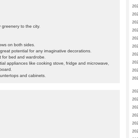
20
20
20
 greenery to the city.
20
20
dows on both sides.
20
great potential for any imaginative decorations.
20
t for bed and wardrobe.
20
ial appliances like cooking stove, fridge and microwave,
pboard.
20
untertops and cabinets.
202
20
20
20
20
20
20