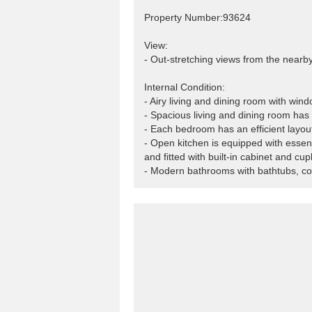
Property Number:93624
View:
- Out-stretching views from the nearby
Internal Condition:
- Airy living and dining room with win
- Spacious living and dining room has 
- Each bedroom has an efficient layou
- Open kitchen is equipped with essent
and fitted with built-in cabinet and cu
- Modern bathrooms with bathtubs, co