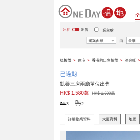
出租
出售
業主盤
建築面績
由
最細
搵樓盤
>
住宅
>
香港的出售樓盤
>
油尖旺
已過期
凱譽三房兩廳單位出售
HK$ 1,580萬
HK$ 1,500萬
3
2
詳細物業資料
大廈資料
地圖