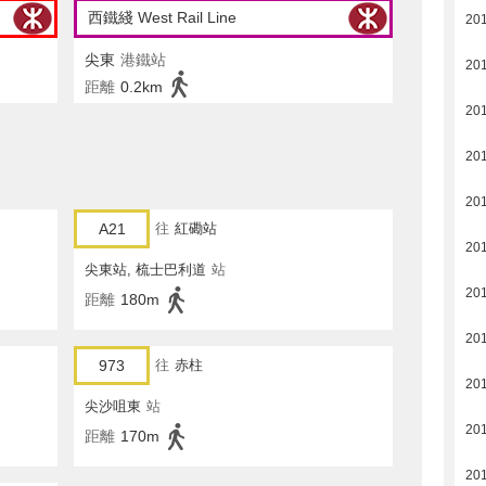
西鐵綫 West Rail Line
20
尖東
港鐵站
20
距離
0.2km
20
20
20
A21
往
紅磡站
20
尖東站, 梳士巴利道
站
20
距離
180m
20
973
往
赤柱
20
尖沙咀東
站
20
距離
170m
20