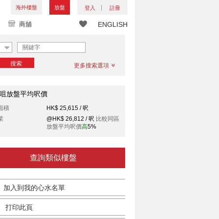
海外樓盤
放盤
登入
註冊
商舖
ENGLISH
搜索
更多搜索選項
咀放盤平均呎價
面積
HK$ 25,615 / 呎
業
@HK$ 26,812 / 呎
比較同區
放盤平均呎價
高
5%
查詢類似樓盤
加入到我的心水名單
打印此頁