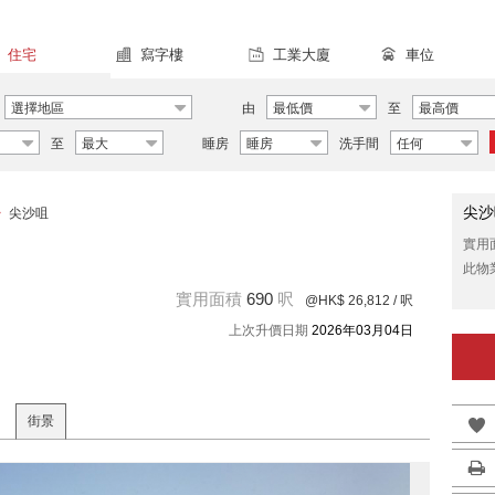
住宅
寫字樓
工業大廈
車位
選擇地區
由
最低價
至
最高價
至
最大
睡房
睡房
洗手間
任何
尖沙
>
尖沙咀
實用
此物
實用面積
690
呎
@HK$ 26,812
/ 呎
上次升價日期
2026年03月04日
街景