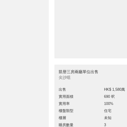
凱譽三房兩廳單位出售
尖沙咀
出售
HK$ 1,580萬
實用面積
690 呎
實用率
100%
樓盤類型
住宅
樓層
未知
睡房數量
3