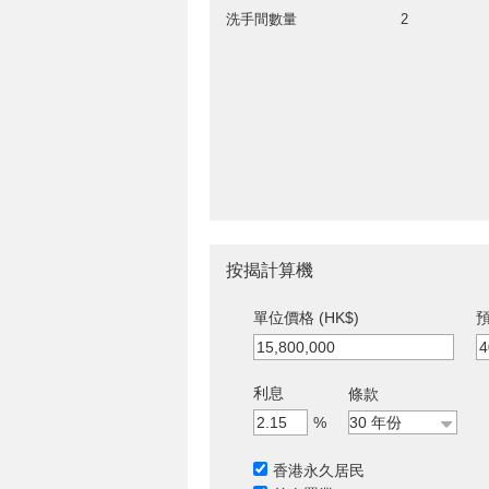
洗手間數量
2
按揭計算機
單位價格 (HK$)
預
利息
條款
%
香港永久居民