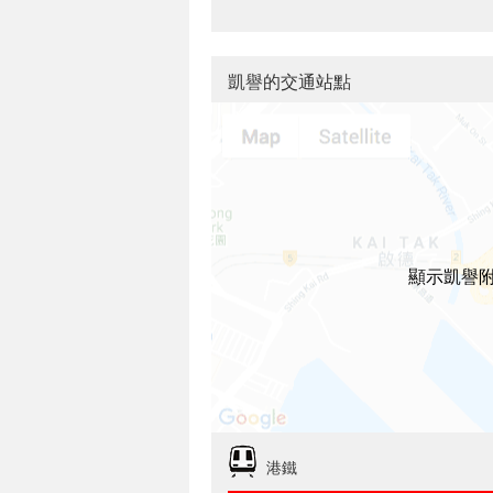
凱譽的交通站點
顯示凱譽
港鐵