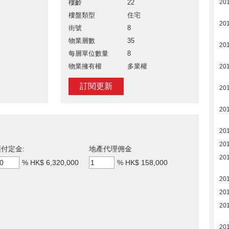
樓齡
22
201
樓盤類型
住宅
201
街號
8
物業層數
35
201
每層單位數量
8
物業擁有權
多業權
201
訂閱更新
20
20
20
20
付定金:
地產代理佣金
20
%
HK$ 6,320,000
%
HK$ 158,000
20
20
20
20