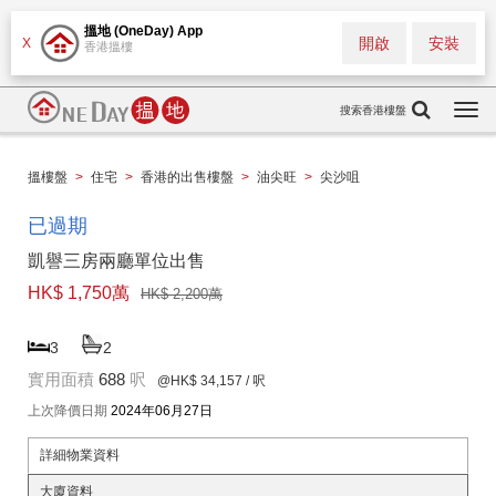
搵地 (OneDay) App
開啟
安裝
X
香港搵樓
搜索香港樓盤
Togg
navi
搵樓盤
>
住宅
>
香港的出售樓盤
>
油尖旺
>
尖沙咀
已過期
凱譽三房兩廳單位出售
HK$ 1,750萬
HK$ 2,200萬
3
2
實用面積
688
呎
@HK$ 34,157
/ 呎
上次降價日期
2024年06月27日
詳細物業資料
大廈資料