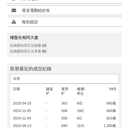
發送電郵給好友
報告錯誤
樓盤在相同大廈
此物業的其它出租盤
(2)
此物業的其它出售盤
(6)
凱譽最近的成交紀錄
出售
日期
建築
實用
樓層/
HK$
2
2
ft
ft
單位
2025-04-25
-
363
6/D
690萬
2024-11-05
-
508
18/C
900萬
2024-11-04
-
506
6/C
820萬
2024-09-13
-
690
11/G
1,300萬