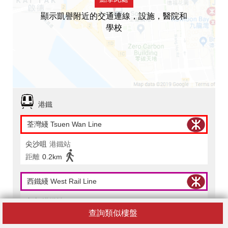
顯示凱譽附近的交通連線，設施，醫院和
學校
港鐵
荃灣綫 Tsuen Wan Line
尖沙咀
港鐵站
距離
0.2km
西鐵綫 West Rail Line
尖東
港鐵站
查詢類似樓盤
距離
0.2km