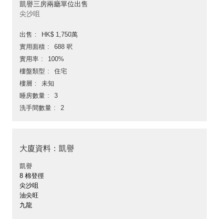
凱譽三房兩廳單位出售
尖沙咀
出售
HK$ 1,750萬
實用面積
688 呎
實用率
100%
樓盤類型
住宅
樓層
未知
睡房數量
3
洗手間數量
2
大廈資料：凱譽
凱譽
8 棉登徑
尖沙咀
油尖旺
九龍