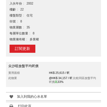
入伙年份
2002
樓齡
22
樓盤類型
住宅
街號
8
物業層數
35
每層單位數量
8
物業擁有權
多業權
訂閱更新
尖沙咀放盤平均呎價
實用面積
HK$ 25,615 / 呎
此物業
@HK$ 34,157 / 呎
比較同區放盤平均
呎價
高
33%
加入到我的心水名單
打印此頁