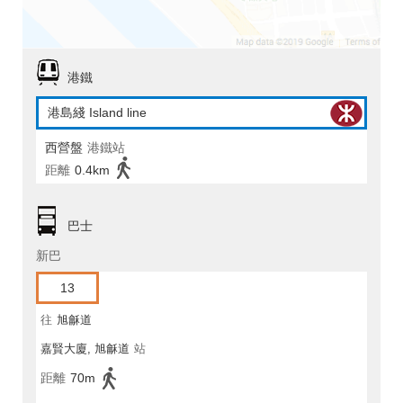
港鐵
港島綫 Island line
西營盤
港鐵站
距離
0.4km
巴士
新巴
13
往
旭龢道
嘉賢大廈, 旭龢道
站
距離
70m