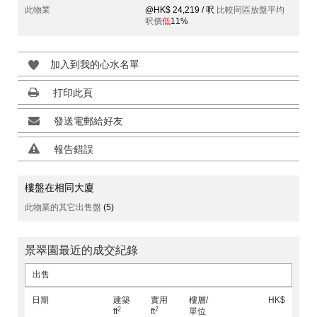
此物業
@HK$ 24,219 / 呎
比較同區放盤平均
呎價
低
11%
加入到我的心水名單
打印此頁
發送電郵給好友
報告錯誤
樓盤在相同大廈
此物業的其它出售盤
(5)
景翠園最近的成交紀錄
出售
日期
建築
實用
樓層/
HK$
2
2
ft
ft
單位