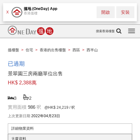
搵地 (OneDay) App
開啟
安裝
X
香港搵樓
搜索香港樓盤
Togg
navi
搵樓盤
>
住宅
>
香港的出售樓盤
>
西區
>
西半山
已過期
景翠園三房兩廳單位出售
HK$ 2,388萬
3
2
實用面積
986
呎
@HK$ 24,219
/ 呎
上次更新日期
2022年04月23日
詳細物業資料
大廈資料