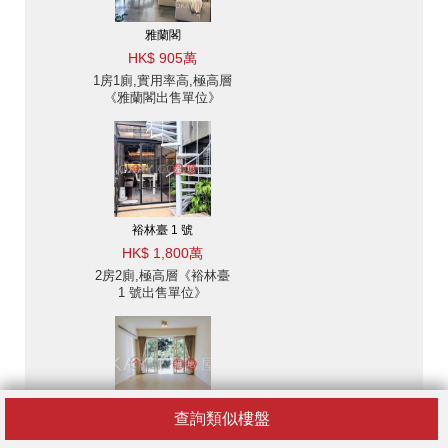
雅蘭閣
HK$ 905萬
1房1廁,實用率高,極高層
《雅蘭閣出售單位》
裕林臺 1 號
HK$ 1,800萬
2房2廁,極高層《裕林臺
1 號出售單位》
查詢類似樓盤
敦皓