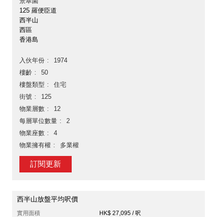
景翠園
125 羅便臣道
西半山
西區
香港島
入伙年份
1974
樓齡
50
樓盤類型
住宅
街號
125
物業層數
12
每層單位數量
2
物業座數
4
物業擁有權
多業權
訂閱更新
西半山放盤平均呎價
實用面積
HK$ 27,095 / 呎