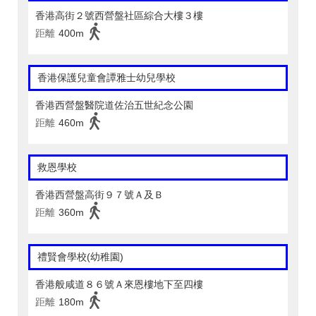
香港高街２號西營盤社區綜合大樓３樓
距離
400m
香港保護兒童會譚雅士幼兒學校
香港西營盤醫院道佐治五世紀念公園
距離
460m
救恩學校
香港西營盤高街９７號Ａ及Ｂ
距離
360m
禮賢會學校(幼稚園)
香港般咸道８６號Ａ來恩樓地下至四樓
距離
180m