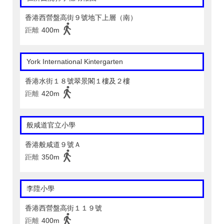
香港西營盤高街９號地下上層（南）
距離
400m
York International Kintergarten
香港水街１８號翠景閣１樓及２樓
距離
420m
般咸道官立小學
香港般咸道９號Ａ
距離
350m
李陞小學
香港西營盤高街１１９號
距離
400m