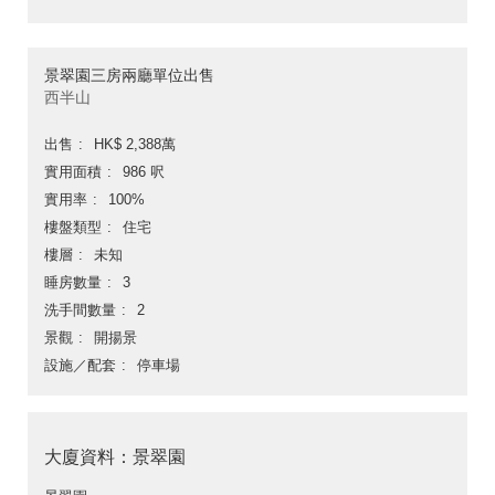
景翠園三房兩廳單位出售
西半山
出售
HK$ 2,388萬
實用面積
986 呎
實用率
100%
樓盤類型
住宅
樓層
未知
睡房數量
3
洗手間數量
2
景觀
開揚景
設施／配套
停車場
大廈資料：景翠園