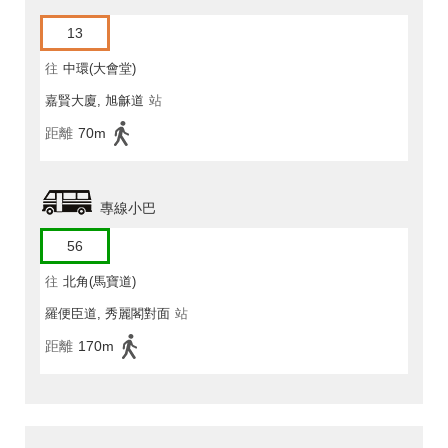
13
往
中環(大會堂)
嘉賢大廈, 旭龢道
站
距離
70m
專線小巴
56
往
北角(馬寶道)
羅便臣道, 秀麗閣對面
站
距離
170m