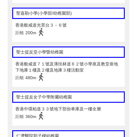
聖嘉勒小學(小學部/幼稚園部)
香港般咸道光景台３－６號
距離
200m
聖士提反堂小學暨幼稚園
香港般咸道７１號及薄扶林道６２號小學座及教堂座地
下地庫１樓及２樓及地庫３樓活動室
距離
480m
聖士提反女子中學附屬幼稚園
香港中環柏道３３號地下部份車庫及一樓全層
距離
360m
仁濟醫院郭子樑幼稚園