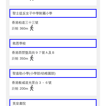
聖士提反女子中學附屬小學
香港柏道三十三號
距離
360m
救恩學校
香港西營盤高街９７號Ａ及Ｂ
距離
350m
聖嘉勒小學(小學部/幼稚園部)
香港般咸道光景台３－６號
距離
200m
英皇書院