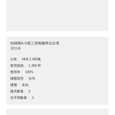
怡林閣A-D座三房兩廳單位出售
薄扶林
出售
HK$ 2,400萬
實用面積
1,309 呎
實用率
100%
樓盤類型
住宅
樓層
未知
睡房數量
3
洗手間數量
2