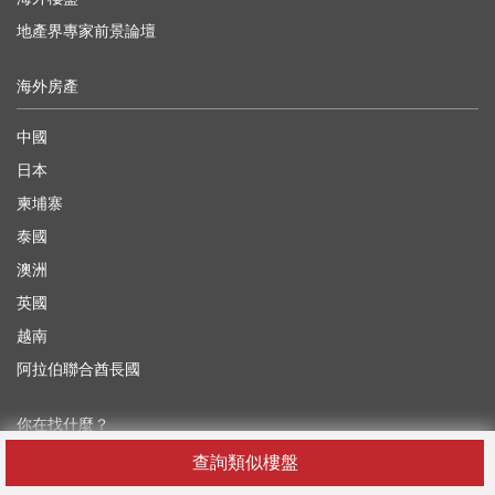
地產界專家前景論壇
海外房產
中國
日本
柬埔寨
泰國
澳洲
英國
越南
阿拉伯聯合酋長國
你在找什麼？
查詢類似樓盤
香港租屋