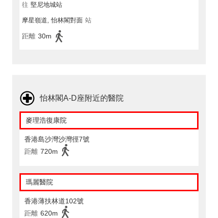
往
堅尼地城站
摩星嶺道, 怡林閣對面
站
距離
30m
怡林閣A-D座附近的醫院
麥理浩復康院
香港島沙灣沙灣徑7號
距離
720m
瑪麗醫院
香港薄扶林道102號
距離
620m