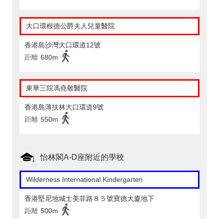
大口環根德公爵夫人兒童醫院
香港島沙灣大口環道12號
距離
680m
東華三院馮堯敬醫院
香港島薄扶林大口環道9號
距離
550m
怡林閣A-D座附近的學校
Wilderness International Kindergarten
香港堅尼地城士美菲路８５號寶德大廈地下
距離
500m