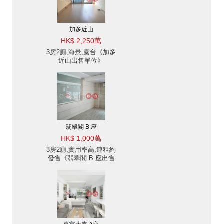
加多近山
HK$ 2,250萬
3房2廁,海景,露台《加多
近山出售單位》
翡翠閣 B 座
HK$ 1,000萬
3房2廁,實用率高,連租約
發售《翡翠閣 B 座出售
單位》