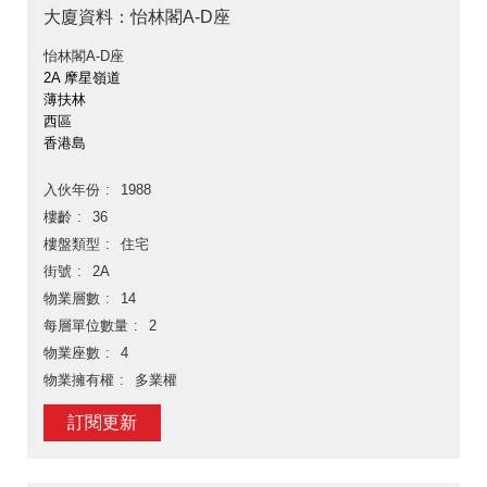
大廈資料：怡林閣A-D座
怡林閣A-D座
2A 摩星嶺道
薄扶林
西區
香港島
入伙年份
1988
樓齡
36
樓盤類型
住宅
街號
2A
物業層數
14
每層單位數量
2
物業座數
4
物業擁有權
多業權
訂閱更新