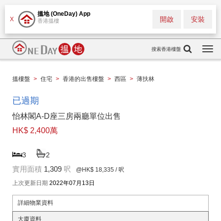
搵地 (OneDay) App
開啟
安裝
X
香港搵樓
搜索香港樓盤
Togg
navi
搵樓盤
>
住宅
>
香港的出售樓盤
>
西區
>
薄扶林
已過期
怡林閣A-D座三房兩廳單位出售
HK$ 2,400萬
3
2
實用面積
1,309
呎
@HK$ 18,335
/ 呎
上次更新日期
2022年07月13日
詳細物業資料
大廈資料