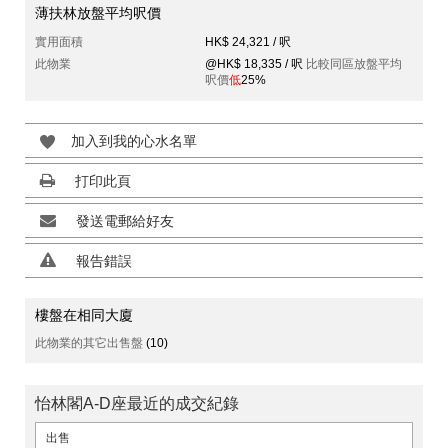
薄扶林放盤平均呎價
實用面積
HK$ 24,321 / 呎
此物業
@HK$ 18,335 / 呎
比較同區放盤平均
呎價
低
25%
加入到我的心水名單
打印此頁
發送電郵給好友
報告錯誤
樓盤在相同大廈
此物業的其它出售盤
(10)
怡林閣A-D座最近的成交紀錄
出售