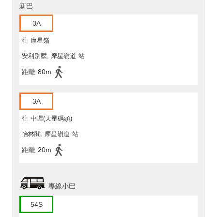
新巴
3A
往
摩星嶺
安利別墅, 摩星嶺道
站
距離
80m
3A
往
中環(天星碼頭)
怡林閣, 摩星嶺道
站
距離
20m
專線小巴
54S