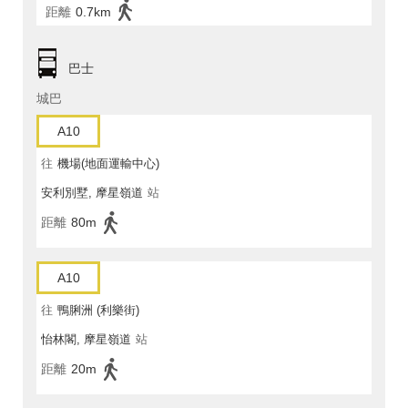
距離
0.7km
巴士
城巴
A10
往
機場(地面運輸中心)
安利別墅, 摩星嶺道
站
距離
80m
A10
往
鴨脷洲 (利樂街)
怡林閣, 摩星嶺道
站
距離
20m