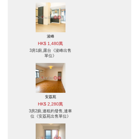
售單位》
浚峰
HK$ 1,480萬
3房1廁,露台《浚峰出售
單位》
安荔苑
HK$ 2,280萬
3房2廁,連租約發售,連車
位《安荔苑出售單位》