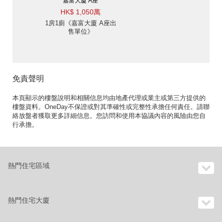
嘉富大廈 A座
HK$ 1,050萬
1房1廁《嘉富大廈 A座出
售單位》
免責聲明
本頁顯示的樓盤說明和相關信息均由地產代理或業主或第三方提供的
樓盤資料。OneDay不保證或對其準確性或完整性承擔任何責任。請聯
絡放盤者獲取更多詳細信息。您訪問和使用本協議內容的風險由您自
行承擔。
熱門住宅區域
熱門住宅大廈