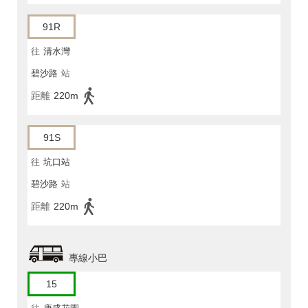
91R
往
清水灣
碧沙路
站
距離
220m
91S
往
坑口站
碧沙路
站
距離
220m
專線小巴
15