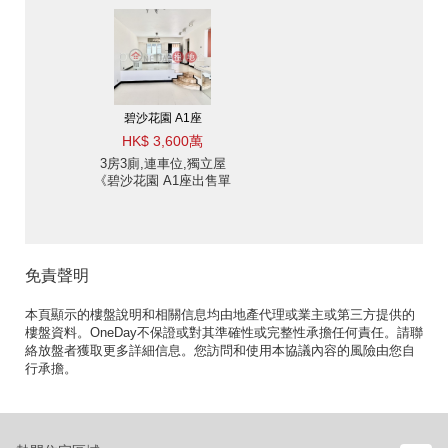
位》
碧沙花園 A1座
HK$ 3,600萬
3房3廁,連車位,獨立屋
《碧沙花園 A1座出售單
位》
免責聲明
本頁顯示的樓盤說明和相關信息均由地產代理或業主或第三方提供的
樓盤資料。OneDay不保證或對其準確性或完整性承擔任何責任。請聯
絡放盤者獲取更多詳細信息。您訪問和使用本協議內容的風險由您自
行承擔。