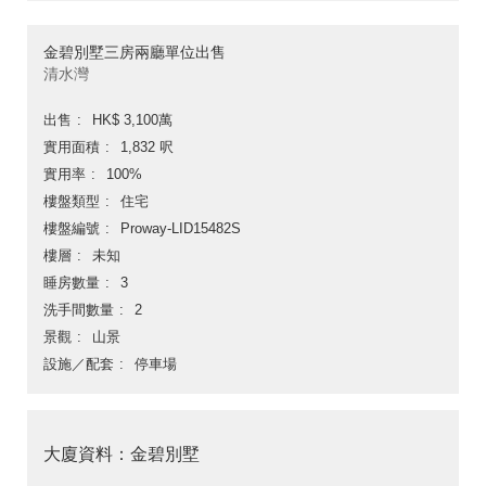
金碧別墅三房兩廳單位出售
清水灣
出售
HK$ 3,100萬
實用面積
1,832 呎
實用率
100%
樓盤類型
住宅
樓盤編號
Proway-LID15482S
樓層
未知
睡房數量
3
洗手間數量
2
景觀
山景
設施／配套
停車場
大廈資料：金碧別墅