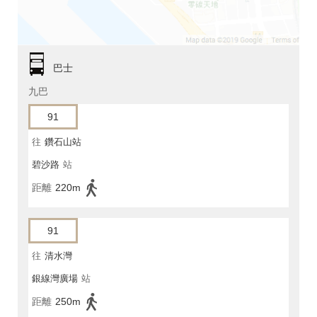
巴士
九巴
91
往
鑽石山站
碧沙路
站
距離
220m
91
往
清水灣
銀線灣廣場
站
距離
250m