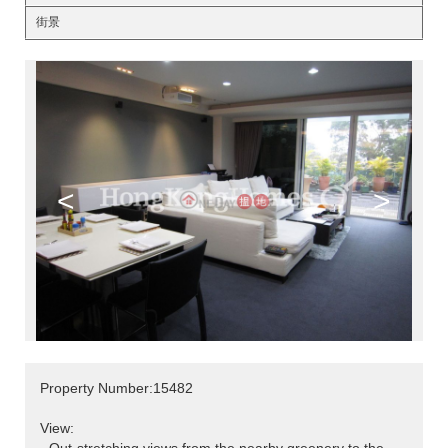
街景
<
>
Property Number:15482
View: