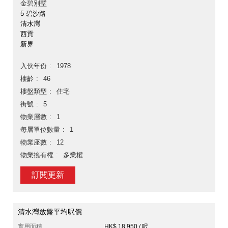
金碧別墅
5 碧沙路
清水灣
西貢
新界
入伙年份
1978
樓齡
46
樓盤類型
住宅
街號
5
物業層數
1
每層單位數量
1
物業座數
12
物業擁有權
多業權
訂閱更新
清水灣放盤平均呎價
實用面積
HK$ 18,950 / 呎