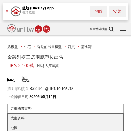
搵地 (OneDay) App
開啟
安裝
X
香港搵樓
搜索香港樓盤
Togg
navi
搵樓盤
>
住宅
>
香港的出售樓盤
>
西貢
>
清水灣
金碧別墅三房兩廳單位出售
HK$ 3,100萬
HK$ 3,500萬
3
2
實用面積
1,832
呎
@HK$ 19,105
/ 呎
上次降價日期
2026年05月15日
詳細物業資料
大廈資料
地圖