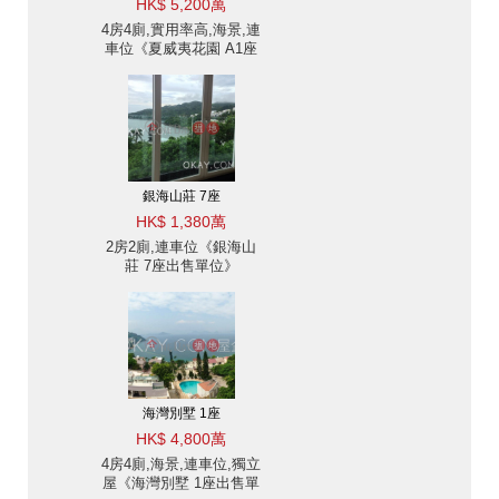
HK$ 5,200萬
4房4廁,實用率高,海景,連
車位《夏威夷花園 A1座
出售單位》
銀海山莊 7座
HK$ 1,380萬
2房2廁,連車位《銀海山
莊 7座出售單位》
海灣別墅 1座
HK$ 4,800萬
4房4廁,海景,連車位,獨立
屋《海灣別墅 1座出售單