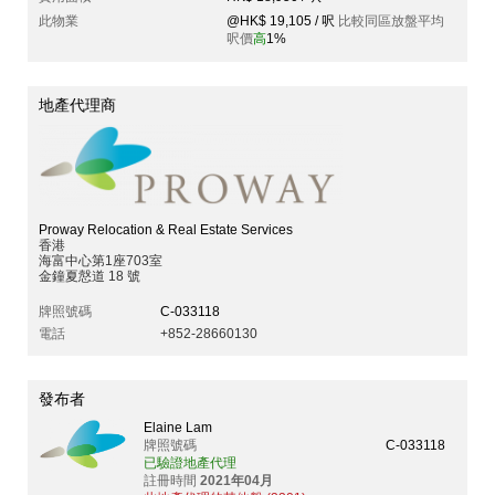
此物業
@HK$ 19,105 / 呎
比較同區放盤平均
呎價
高
1%
地產代理商
Proway Relocation & Real Estate Services
香港
海富中心第1座703室
金鐘夏慤道 18 號
牌照號碼
C-033118
電話
+852-28660130
發布者
Elaine Lam
牌照號碼
C-033118
已驗證地產代理
註冊時間
2021年04月