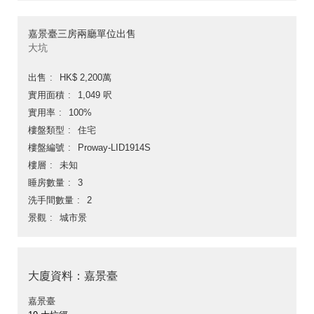
嘉景臺三房兩廳單位出售
大坑
出售
HK$ 2,200萬
實用面積
1,049 呎
實用率
100%
樓盤類型
住宅
樓盤編號
Proway-LID1914S
樓層
未知
睡房數量
3
洗手間數量
2
景觀
城市景
大廈資料：嘉景臺
嘉景臺