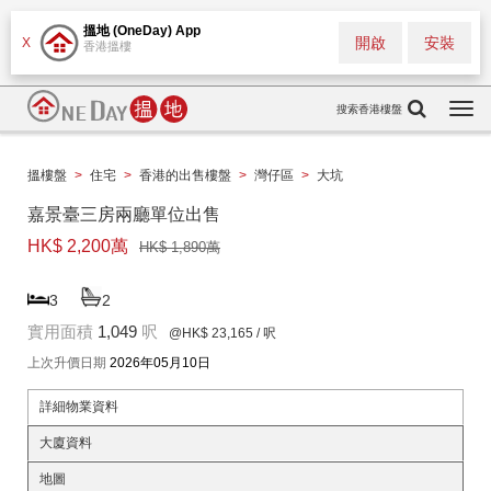
搵地 (OneDay) App
開啟
安裝
X
香港搵樓
搜索香港樓盤
Togg
navi
搵樓盤
>
住宅
>
香港的出售樓盤
>
灣仔區
>
大坑
嘉景臺三房兩廳單位出售
HK$ 2,200萬
HK$ 1,890萬
3
2
實用面積
1,049
呎
@HK$ 23,165
/ 呎
上次升價日期
2026年05月10日
詳細物業資料
大廈資料
地圖