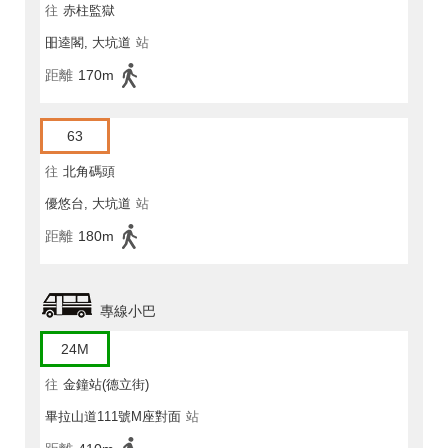
往
赤柱監獄
昍逵閣, 大坑道
站
距離
170m
63
往
北角碼頭
優悠台, 大坑道
站
距離
180m
專線小巴
24M
往
金鐘站(德立街)
畢拉山道111號M座對面
站