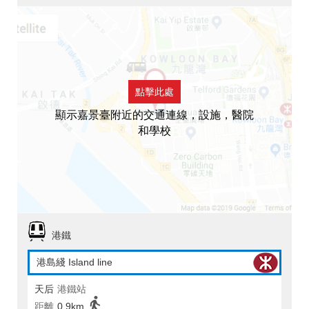
點擊此處
顯示嘉景臺附近的交通連線，設施，醫院
和學校
港鐵
港島綫 Island line
天后
港鐵站
距離
0.9km