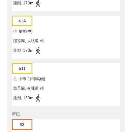
距離
170m
41A
往
華富(中)
昍逵閣, 大坑道
站
距離
170m
511
往
中環 (中環碼頭)
慧景園, 春暉道
站
距離
130m
新巴
63