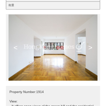
街景
<
>
Property Number:1914
View: