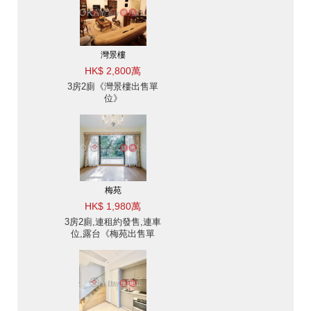
灣景樓
HK$ 2,800萬
3房2廁《灣景樓出售單
位》
梅苑
HK$ 1,980萬
3房2廁,連租約發售,連車
位,露台《梅苑出售單
位》