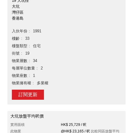
19 大坑徑
大坑
灣仔區
香港島
入伙年份
1991
樓齡
33
樓盤類型
住宅
街號
19
物業層數
34
每層單位數量
2
物業座數
1
物業擁有權
多業權
訂閱更新
大坑放盤平均呎價
實用面積
HK$ 25,729 / 呎
此物業
@HK$ 23,165 / 呎
比較同區放盤平均