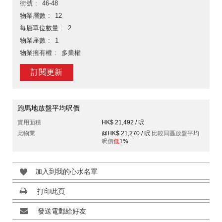
街號
46-48
物業層數
12
每層單位數量
2
物業座數
1
物業擁有權
多業權
訂閱更新
跑馬地放盤平均呎價
實用面積
HK$ 21,492 / 呎
此物業
@HK$ 21,270 / 呎
比較同區放盤平均
呎價
低
1%
加入到我的心水名單
打印此頁
發送電郵給好友