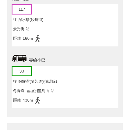
117
往
深水埗(欽州街)
景光街
站
距離
160m
專線小巴
30
往
銅鑼灣(蘭芳道)(循環線)
冬青道, 藍塘別墅對面
站
距離
430m