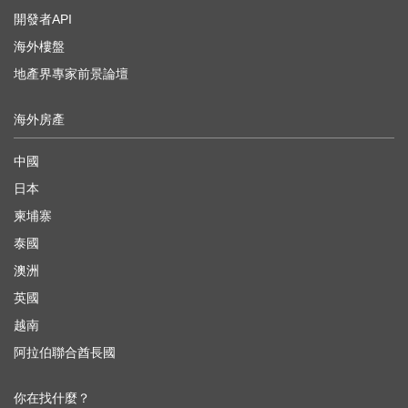
開發者API
海外樓盤
地產界專家前景論壇
海外房產
中國
日本
柬埔寨
泰國
澳洲
英國
越南
阿拉伯聯合酋長國
你在找什麼？