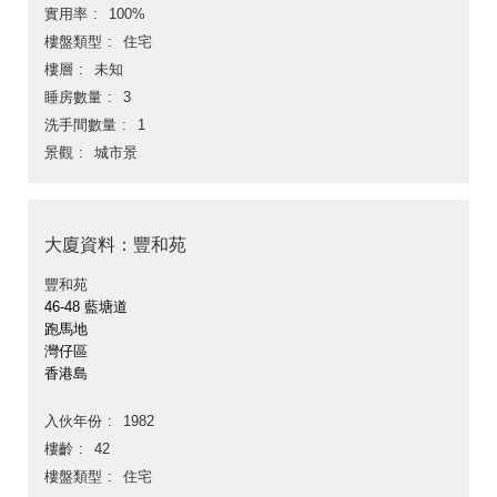
實用率
100%
樓盤類型
住宅
樓層
未知
睡房數量
3
洗手間數量
1
景觀
城市景
大廈資料：豐和苑
豐和苑
46-48 藍塘道
跑馬地
灣仔區
香港島
入伙年份
1982
樓齡
42
樓盤類型
住宅