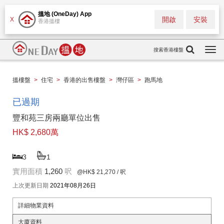
搵地 (OneDay) App
開啟
安裝
X
香港搵樓
搜索香港樓盤
Togg
navi
搵樓盤
>
住宅
>
香港的出售樓盤
>
灣仔區
>
跑馬地
已過期
豐和苑三房兩廳單位出售
HK$ 2,680萬
3
1
實用面積
1,260
呎
@HK$ 21,270
/ 呎
上次更新日期
2021年08月26日
詳細物業資料
大廈資料