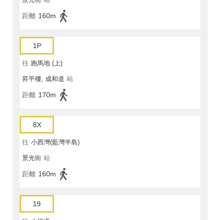
距離
160m
1P
往
跑馬地 (上)
昇平樓, 成和道
站
距離
170m
8X
往
小西灣(藍灣半島)
景光街
站
距離
160m
19