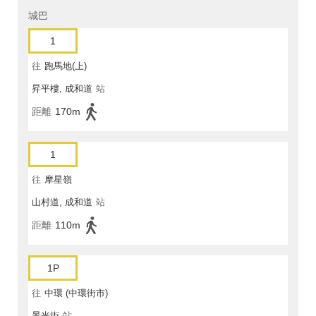
城巴
1
往
跑馬地(上)
昇平樓, 成和道
站
距離
170m
1
往
摩星嶺
山村道, 成和道
站
距離
110m
1P
往
中環 (中環街市)
景光街
站