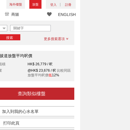
海外樓盤
放盤
登入
註冊
商舖
ENGLISH
搜索
更多搜索選項
拔道放盤平均呎價
面積
HK$ 26,779 / 呎
業
@HK$ 23,676 / 呎
比較同區
放盤平均呎價
低
12%
查詢類似樓盤
加入到我的心水名單
打印此頁