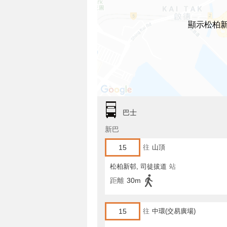
顯示松柏
巴士
新巴
15
往
山頂
松柏新邨, 司徒拔道
站
距離
30m
15
往
中環(交易廣場)