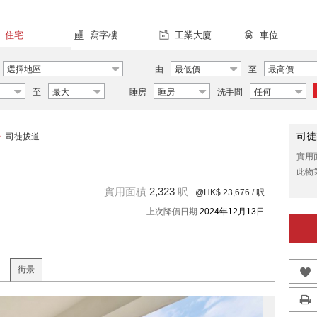
住宅
寫字樓
工業大廈
車位
選擇地區
由
最低價
至
最高價
至
最大
睡房
睡房
洗手間
任何
司徒
>
司徒拔道
實用
此物
實用面積
2,323
呎
@HK$ 23,676
/ 呎
上次降價日期
2024年12月13日
街景