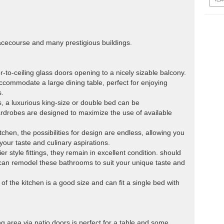
acecourse and many prestigious buildings.
r-to-ceiling glass doors opening to a nicely sizable balcony.
ccommodate a large dining table, perfect for enjoying
s.
, a luxurious king-size or double bed can be
ardrobes are designed to maximize the use of available
chen, the possibilities for design are endless, allowing you
 your taste and culinary aspirations.
er style fittings, they remain in excellent condition. should
can remodel these bathrooms to suit your unique taste and
of the kitchen is a good size and can fit a single bed with
g area via patio doors is perfect for a table and some