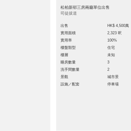
松柏新邨三房兩廳單位出售
司徒拔道
出售
HK$ 4,500萬
實用面積
2,323 呎
實用率
100%
樓盤類型
住宅
樓層
未知
睡房數量
3
洗手間數量
2
景觀
城市景
設施／配套
停車場