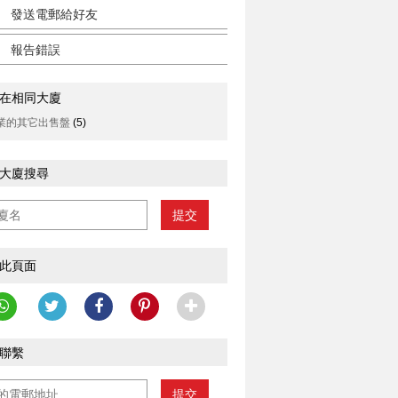
發送電郵給好友
報告錯誤
在相同大廈
業的其它出售盤
(5)
大廈搜尋
提交
此頁面
聯繫
提交