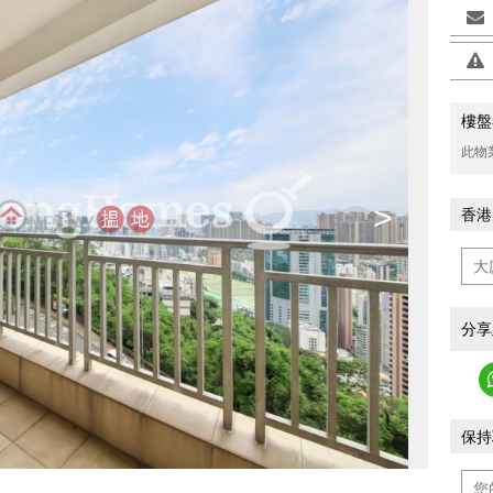
樓盤
此物
>
香港
分享
保持