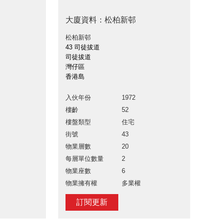
大廈資料：松柏新邨
松柏新邨
43 司徒拔道
司徒拔道
灣仔區
香港島
入伙年份
1972
樓齡
52
樓盤類型
住宅
街號
43
物業層數
20
每層單位數量
2
物業座數
6
物業擁有權
多業權
訂閱更新