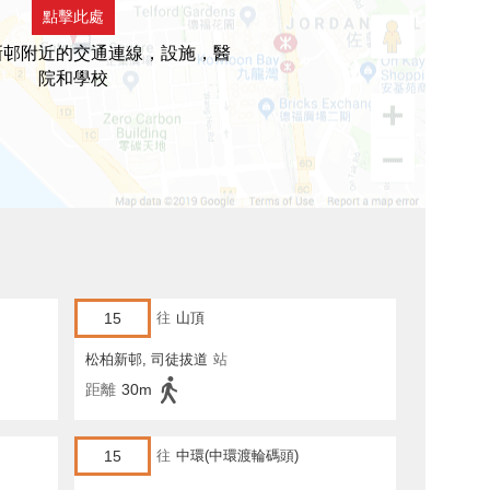
點擊此處
新邨附近的交通連線，設施，醫
院和學校
15
往
山頂
松柏新邨, 司徒拔道
站
距離
30m
15
往
中環(中環渡輪碼頭)