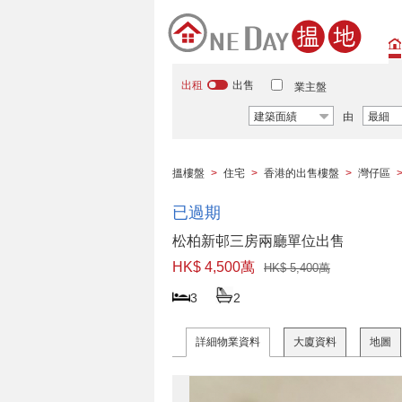
出租
出售
業主盤
建築面績
由
最細
搵樓盤
>
住宅
>
香港的出售樓盤
>
灣仔區
已過期
松柏新邨三房兩廳單位出售
HK$ 4,500萬
HK$ 5,400萬
3
2
詳細物業資料
大廈資料
地圖