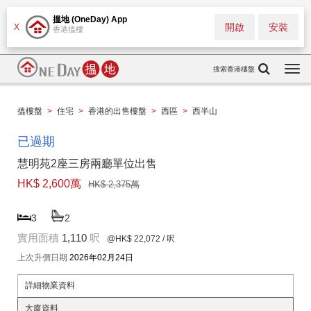
搵地 (OneDay) App
開啟
安裝
X
香港搵樓
搜索香港樓盤
Togg
navi
搵樓盤
>
住宅
>
香港的出售樓盤
>
西區
>
西半山
已過期
慧明苑2座三房兩廳單位出售
HK$ 2,600萬
HK$ 2,375萬
3
2
實用面積
1,110
呎
@HK$ 22,072
/ 呎
上次升價日期
2026年02月24日
詳細物業資料
大廈資料