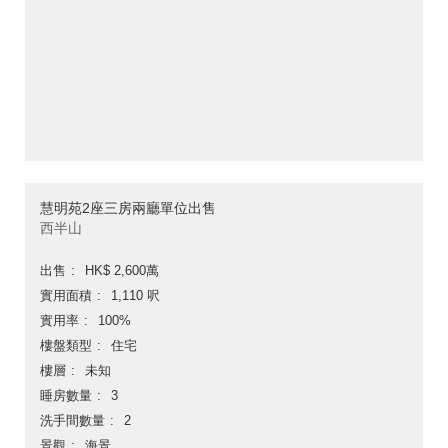
慧明苑2座三房兩廳單位出售
西半山
出售
HK$ 2,600萬
實用面積
1,110 呎
實用率
100%
樓盤類型
住宅
樓層
未知
睡房數量
3
洗手間數量
2
景觀
海景