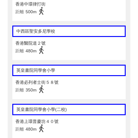
香港中環律打街
距離
500m
中西區聖安多尼學校
香港醫院道２號
距離
480m
英皇書院同學會小學
香港必列者士街５８號
距離
350m
英皇書院同學會小學(二校)
香港上環普慶坊４０號
距離
480m