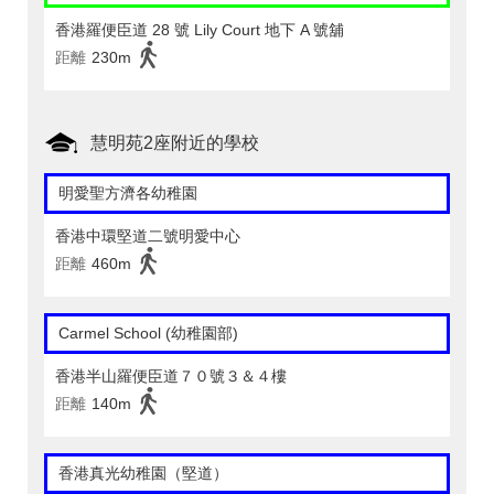
香港羅便臣道 28 號 Lily Court 地下 A 號舖
距離
230m
慧明苑2座附近的學校
明愛聖方濟各幼稚園
香港中環堅道二號明愛中心
距離
460m
Carmel School (幼稚園部)
香港半山羅便臣道７０號３＆４樓
距離
140m
香港真光幼稚園（堅道）