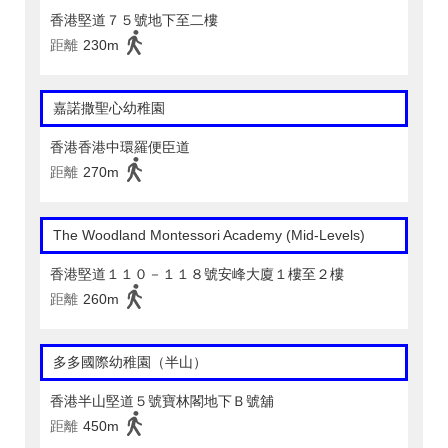
香港堅道７５號地下至二樓
距離
230m
嘉諾撒聖心幼稚園
香港香港中環羅便臣道
距離
270m
The Woodland Montessori Academy (Mid-Levels)
香港堅道１１０－１１８號安峰大廈１樓至２樓
距離
260m
多多國際幼稚園（半山）
香港半山堅道５號寶林閣地下Ｂ號舖
距離
450m