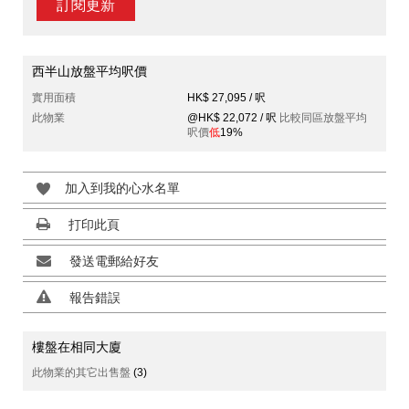
訂閱更新
西半山放盤平均呎價
實用面積
HK$ 27,095 / 呎
此物業
@HK$ 22,072 / 呎
比較同區放盤平均
呎價
低
19%
加入到我的心水名單
打印此頁
發送電郵給好友
報告錯誤
樓盤在相同大廈
此物業的其它出售盤
(3)