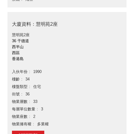
大廈資料：慧明苑2座
慧明苑2座
36 干德道
西半山
西區
香港島
入伙年份
1990
樓齡
34
樓盤類型
住宅
街號
36
物業層數
33
每層單位數量
3
物業座數
2
物業擁有權
多業權