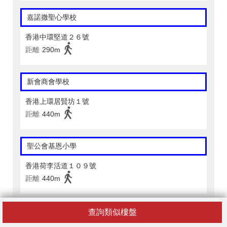
嘉諾撒聖心學校
香港中環堅道２６號
距離
290m
新會商會學校
香港上環居賢坊１號
距離
440m
聖公會基恩小學
香港荷李活道１０９號
距離
440m
Island Christian Academy
查詢類似樓盤