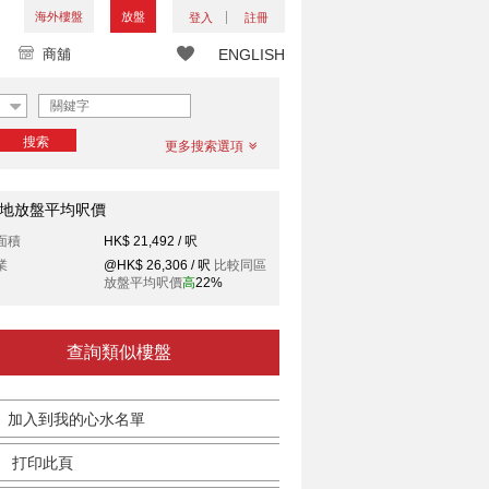
海外樓盤
放盤
登入
註冊
商舖
ENGLISH
搜索
更多搜索選項
地放盤平均呎價
面積
HK$ 21,492 / 呎
業
@HK$ 26,306 / 呎
比較同區
放盤平均呎價
高
22%
查詢類似樓盤
加入到我的心水名單
打印此頁