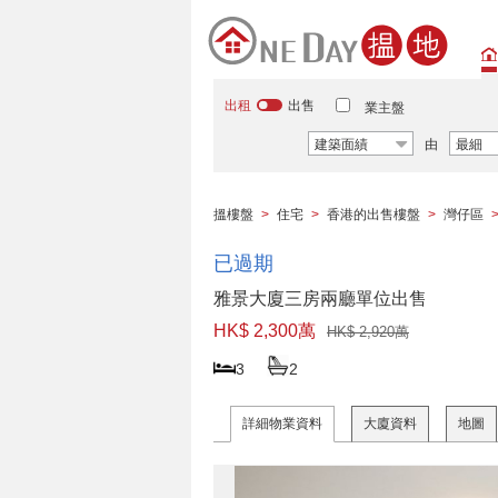
出租
出售
業主盤
建築面績
由
最細
搵樓盤
>
住宅
>
香港的出售樓盤
>
灣仔區
已過期
雅景大廈三房兩廳單位出售
HK$ 2,300萬
HK$ 2,920萬
3
2
詳細物業資料
大廈資料
地圖