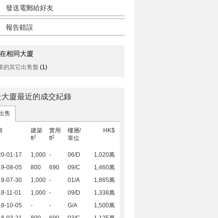
發送電郵給好友
報告錯誤
在相同大廈
業的其它出售盤
(1)
景大廈最近的成交紀錄
出售
期
建築
實用
樓層/
HK$
2
2
ft
ft
單位
20-01-17
1,000
-
06/D
1,020萬
19-08-05
800
690
09/C
1,460萬
19-07-30
1,000
-
01/A
1,865萬
8-11-01
1,000
-
09/D
1,338萬
18-10-05
-
-
G/A
1,500萬