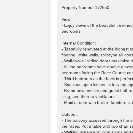
Property Number:172650
View:
- Enjoy views of the beautiful treeli
bedrooms.
Internal Condition:
- Tastefully renovated at the highest s
flooring, white walls, split-type air c
- Wall-to-wall sliding doors maximize t
- All the bedrooms have double glaze
bedrooms facing the Race Course can
- Third bedroom as the back is perfect
- Spacious open kitchen is fully equipp
- Brand new ensuite and guest bathroo
tiling, and thermo ventilators.
- Maid's room with built-in furniture i
Outdoor:
- The balcony accessed through the sli
the races. Put a table with two chair s
- Walking distance to local shops and