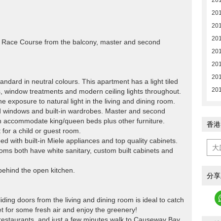
20
20
20
20
ned Race Course from the balcony, master and second
20
20
20
tandard in neutral colours. This apartment has a light tiled
201
ons, window treatments and modern ceiling lights throughout.
he exposure to natural light in the living and dining room.
d windows and built-in wardrobes. Master and second
 accommodate king/queen beds plus other furniture.
香港
 for a child or guest room.
ed with built-in Miele appliances and top quality cabinets.
ms both have white sanitary, custom built cabinets and
s behind the open kitchen.
分享
ding doors from the living and dining room is ideal to catch
et for some fresh air and enjoy the greenery!
 restaurants, and just a few minutes walk to Causeway Bay