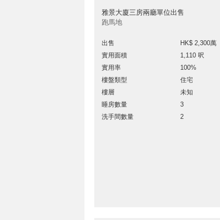
雅景大廈三房兩廳單位出售
跑馬地
出售
HK$ 2,300萬
實用面積
1,110 呎
實用率
100%
樓盤類型
住宅
樓層
未知
睡房數量
3
洗手間數量
2