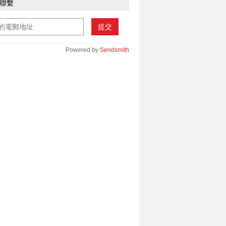
聯繫
提交
Powered by
Sendsmith