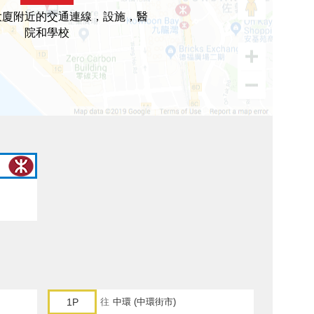
大廈附近的交通連線，設施，醫
院和學校
1P
往
中環 (中環街市)