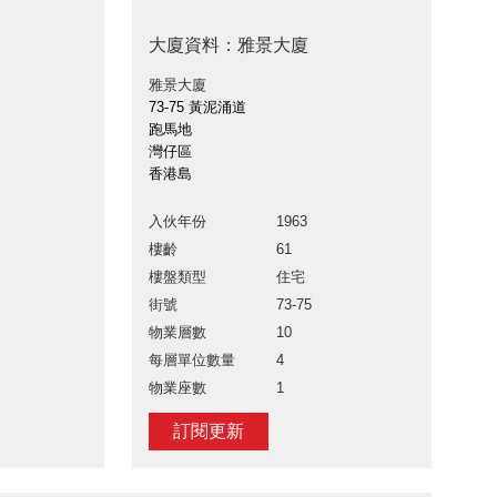
大廈資料：雅景大廈
雅景大廈
73-75 黃泥涌道
跑馬地
灣仔區
香港島
入伙年份
1963
樓齡
61
樓盤類型
住宅
街號
73-75
物業層數
10
每層單位數量
4
物業座數
1
訂閱更新