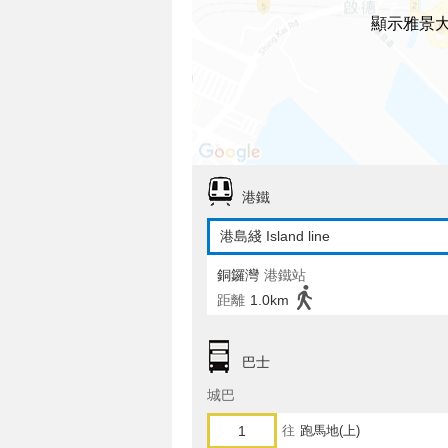
顯示雅景
港鐵
港島綫 Island line
銅鑼灣
港鐵站
距離
1.0km
巴士
城巴
1
往
跑馬地(上)