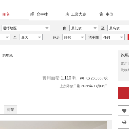
住宅
寫字樓
工業大廈
車位
選擇地區
由
最低價
至
最高價
至
最大
睡房
睡房
洗手間
任何
跑馬
>
跑馬地
實用
此物
實用面積
1,110
呎
@HK$ 26,306
/ 呎
上次降價日期
2026年03月08日
街景