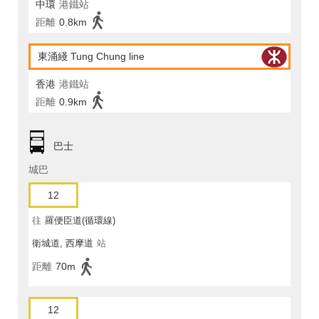
中環
港鐵站
距離
0.8km
東涌綫 Tung Chung line
香港
港鐵站
距離
0.9km
巴士
城巴
12
往
羅便臣道(循環線)
衛城道, 西摩道
站
距離
70m
12