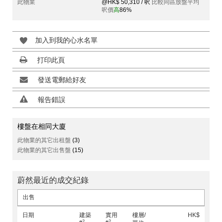
此物業
@HK$ 50,310 / 呎
比較同區放盤平均
呎價
高
86%
加入到我的心水名單
打印此頁
發送電郵給好友
報告錯誤
樓盤在相同大廈
此物業的其它出租盤
(3)
此物業的其它出售盤
(15)
蔚然最近的成交紀錄
出售
日期
建築
實用
樓層/
HK$
2
2