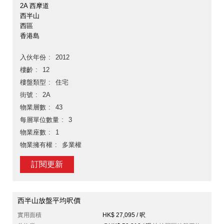
2A 西摩道
西半山
西區
香港島
入伙年份
2012
樓齡
12
樓盤類型
住宅
街號
2A
物業層數
43
每層單位數量
3
物業座數
1
物業擁有權
多業權
訂閱更新
西半山放盤平均呎價
實用面積
HK$ 27,095 / 呎