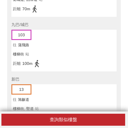
距離
70m
九巴/城巴
103
往
蒲飛路
樓梯街
站
距離
100m
新巴
13
往
旭龢道
樓梯街, 堅道
站
距離
100m
查詢類似樓盤