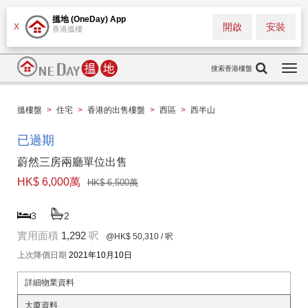
搵地 (OneDay) App
開啟
安裝
X
香港搵樓
搜索香港樓盤
Togg
navi
搵樓盤
>
住宅
>
香港的出售樓盤
>
西區
>
西半山
已過期
蔚然三房兩廳單位出售
HK$ 6,000萬
HK$ 6,500萬
3
2
實用面積
1,292
呎
@HK$ 50,310
/ 呎
上次降價日期
2021年10月10日
詳細物業資料
大廈資料