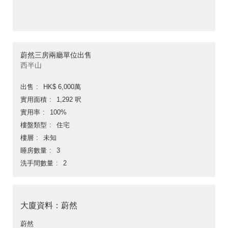
蔚然三房兩廳單位出售
西半山
出售
HK$ 6,000萬
實用面積
1,292 呎
實用率
100%
樓盤類型
住宅
樓層
未知
睡房數量
3
洗手間數量
2
大廈資料：蔚然
蔚然