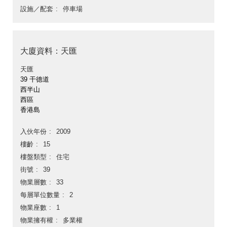
設施／配套
停車場
大廈資料：天匯
天匯
39 干德道
西半山
西區
香港島
入伙年份
2009
樓齡
15
樓盤類型
住宅
街號
39
物業層數
33
每層單位數量
2
物業座數
1
物業擁有權
多業權