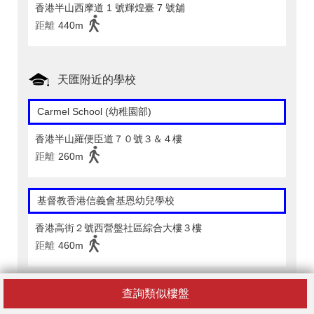
香港半山西摩道 1 號輝煌臺 7 號舖
距離
440m
天匯附近的學校
Carmel School (幼稚園部)
香港半山羅便臣道７０號３＆４樓
距離
260m
基督教香港信義會基恩幼兒學校
香港高街２號西營盤社區綜合大樓３樓
距離
460m
香港保護兒童會譚雅士幼兒學校
查詢類似樓盤