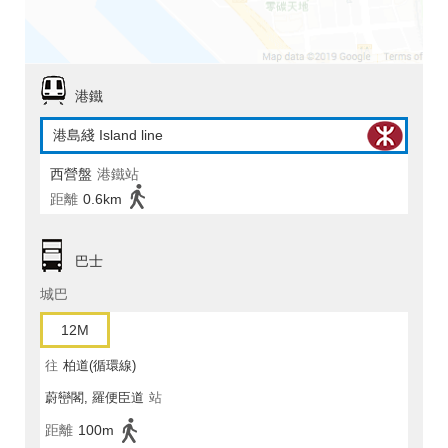
港鐵
港島綫 Island line
西營盤
港鐵站
距離
0.6km
巴士
城巴
12M
往
柏道(循環線)
蔚巒閣, 羅便臣道
站
距離
100m