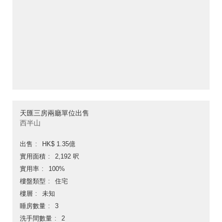
天匯三房兩廳單位出售
西半山
出售
HK$ 1.35億
實用面積
2,192 呎
實用率
100%
樓盤類型
住宅
樓層
未知
睡房數量
3
洗手間數量
2