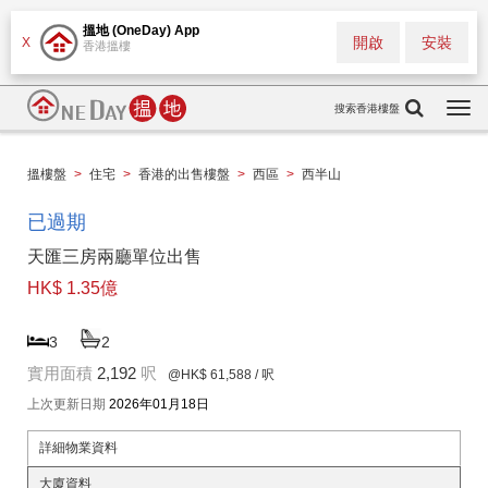
搵地 (OneDay) App
開啟
安裝
X
香港搵樓
搜索香港樓盤
Togg
navi
搵樓盤
>
住宅
>
香港的出售樓盤
>
西區
>
西半山
已過期
天匯三房兩廳單位出售
HK$ 1.35億
3
2
實用面積
2,192
呎
@HK$ 61,588
/ 呎
上次更新日期
2026年01月18日
詳細物業資料
大廈資料