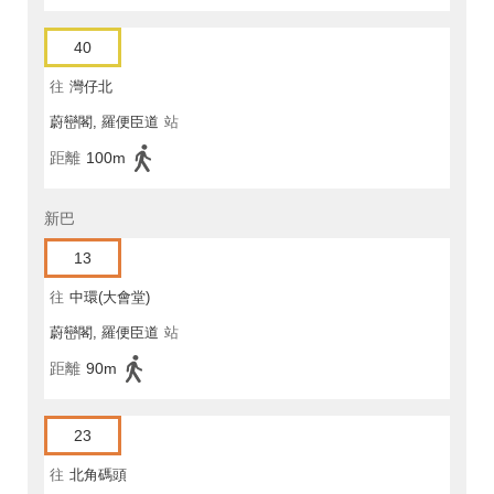
40
往
灣仔北
蔚巒閣, 羅便臣道
站
距離
100m
新巴
13
往
中環(大會堂)
蔚巒閣, 羅便臣道
站
距離
90m
23
往
北角碼頭