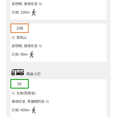
蔚巒閣, 羅便臣道
站
距離
100m
23B
往
寶馬山
蔚巒閣, 羅便臣道
站
距離
90m
專線小巴
56
往
北角(馬寶道)
羅便臣道, 秀麗閣對面
站
距離
400m