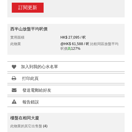
訂閱更新
西半山放盤平均呎價
實用面積
HK$ 27,095 / 呎
此物業
@HK$ 61,588 / 呎
比較同區放盤平均
呎價
高
127%
加入到我的心水名單
打印此頁
發送電郵給好友
報告錯誤
樓盤在相同大廈
此物業的其它出售盤
(4)