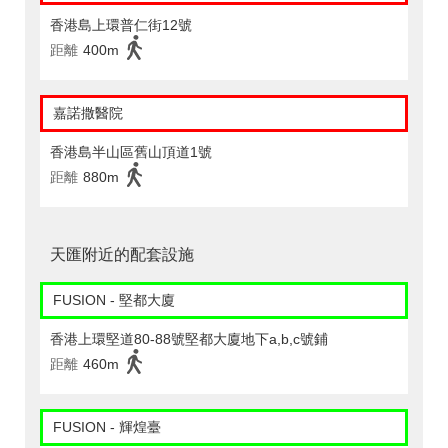
香港島上環普仁街12號
距離
400m
嘉諾撒醫院
香港島半山區舊山頂道1號
距離
880m
天匯附近的配套設施
FUSION - 堅都大廈
香港上環堅道80-88號堅都大廈地下a,b,c號鋪
距離
460m
FUSION - 輝煌臺