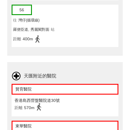
56
往
灣仔(循環線)
羅便臣道, 秀麗閣對面
站
距離
400m
天匯附近的醫院
贊育醫院
香港島西營盤醫院道30號
距離
570m
東華醫院