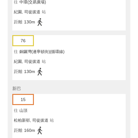
往
中環(交易廣場)
紀園, 司徒拔道
站
距離
130m
76
往
銅鑼灣(邊寧頓街)(循環線)
紀園, 司徒拔道
站
距離
130m
新巴
15
往
山頂
松柏新邨, 司徒拔道
站
距離
160m