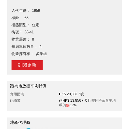
入伙年份
1959
樓齡
65
樓盤類型
住宅
街號
35-41
物業層數
8
每層單位數量
4
物業擁有權
多業權
訂閱更新
跑馬地放盤平均呎價
實用面積
HK$ 20,381 / 呎
此物業
@HK$ 13,856 / 呎
比較同區放盤平均
呎價
低
32%
地產代理商