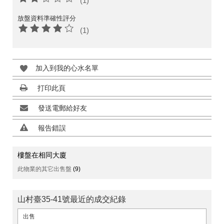
(1)
放盤資料準確性評分
(1)
加入到我的心水名單
打印此頁
發送電郵給好友
報告錯誤
樓盤在相同大廈
此物業的其它出售盤
(9)
山村臺35-41號最近的成交紀錄
出售