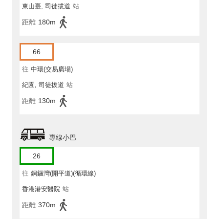
東山臺, 司徒拔道
站
距離
180m
66
往
中環(交易廣場)
紀園, 司徒拔道
站
距離
130m
專線小巴
26
往
銅鑼灣(開平道)(循環線)
香港港安醫院
站
距離
370m