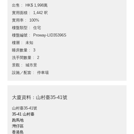
出售
HK$ 1,998萬
實用面積
1,442 呎
實用率
100%
樓盤類型
住宅
樓盤編號
Proway-LID35396S
樓層
未知
睡房數量
3
洗手間數量
2
景觀
城市景
設施／配套
停車場
大廈資料：山村臺35-41號
山村臺35-41號
35-41 山村臺
跑馬地
灣仔區
香港島