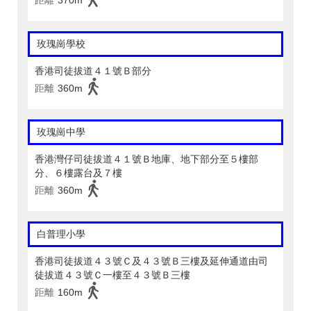
玫瑰崗學校
香港司徒拔道４１號Ｂ部分
距離
360m
玫瑰崗中學
香港灣仔司徒拔道４１號Ｂ地庫、地下部分至５樓部
分、６樓露台及７樓
距離
360m
白普理小學
香港司徒拔道４３號Ｃ及４３號Ｂ三樓及延伸通道由司
徒拔道４３號Ｃ一樓至４３號Ｂ三樓
距離
160m