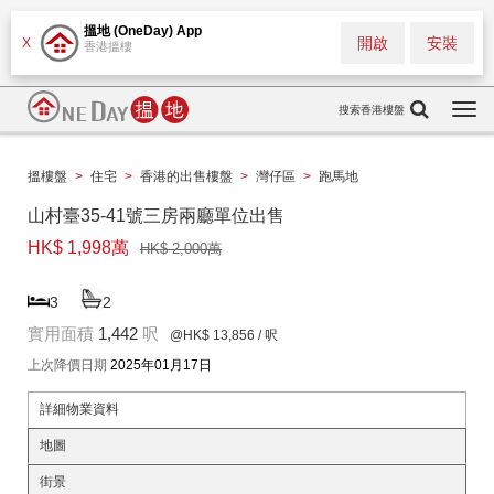
搵地 (OneDay) App
開啟
安裝
X
香港搵樓
搜索香港樓盤
Togg
navi
搵樓盤
>
住宅
>
香港的出售樓盤
>
灣仔區
>
跑馬地
山村臺35-41號三房兩廳單位出售
HK$ 1,998萬
HK$ 2,000萬
3
2
實用面積
1,442
呎
@HK$ 13,856
/ 呎
上次降價日期
2025年01月17日
詳細物業資料
地圖
街景