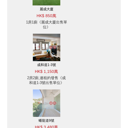
麗成大廈
HK$ 850萬
1房1廁《麗成大廈出售單
位》
成和道1-3號
HK$ 1,150萬
2房2廁,連租約發售《成
和道1-3號出售單位》
蟠龍道9號
HK$ 3,480萬