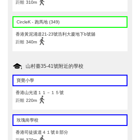
距離
310m
CircleK - 跑馬地 (349)
香港黃泥涌道21-23號浩利大廈地下b號舖
距離
340m
山村臺35-41號附近的學校
寶覺小學
香港山光道１１－１５號
距離
220m
玫瑰崗學校
香港司徒拔道４１號Ｂ部分
距離
370m