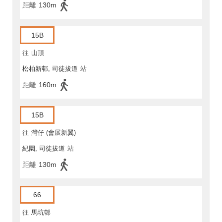
距離
130m
15B
往
山頂
松柏新邨, 司徒拔道
站
距離
160m
15B
往
灣仔 (會展新翼)
紀園, 司徒拔道
站
距離
130m
66
往
馬坑邨