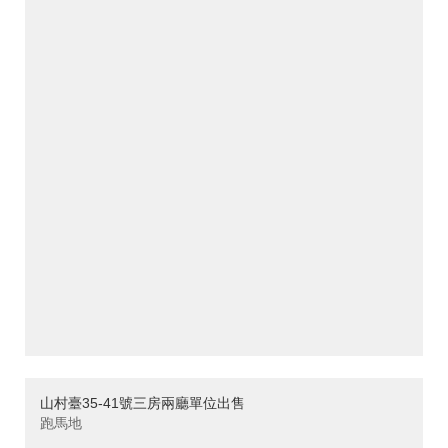
山村臺35-41號三房兩廳單位出售
跑馬地