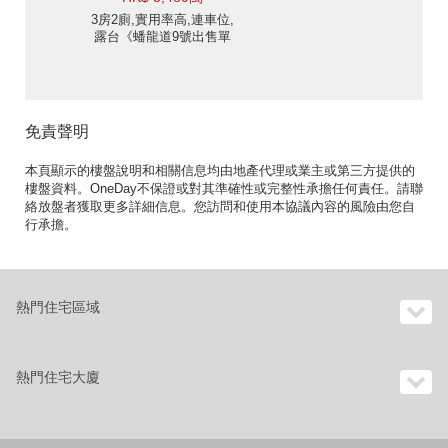
3房2廁,實用率高,連車位,
露台《蟠龍道9號出售單
位》
免責聲明
本頁顯示的樓盤說明和相關信息均由地產代理或業主或第三方提供的
樓盤資料。OneDay不保證或對其準確性或完整性承擔任何責任。請聯
絡放盤者獲取更多詳細信息。您訪問和使用本協議內容的風險由您自
行承擔。
熱門住宅區域
熱門住宅大廈