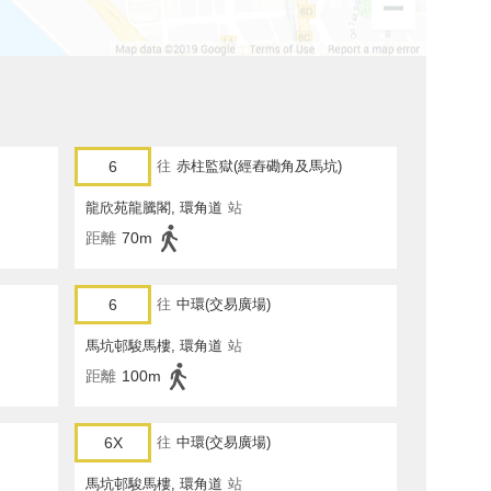
6
往
赤柱監獄(經舂磡角及馬坑)
龍欣苑龍騰閣, 環角道
站
距離
70m
6
往
中環(交易廣場)
馬坑邨駿馬樓, 環角道
站
距離
100m
6X
往
中環(交易廣場)
馬坑邨駿馬樓, 環角道
站