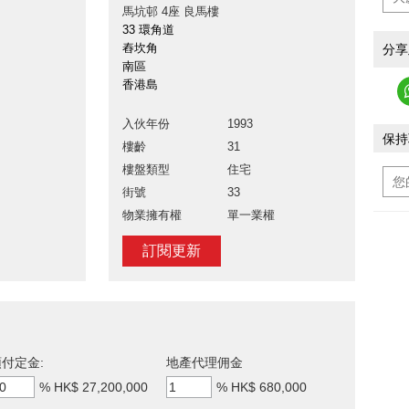
馬坑邨 4座 良馬樓
33 環角道
舂坎角
分享
南區
香港島
入伙年份
1993
保持
樓齡
31
樓盤類型
住宅
街號
33
物業擁有權
單一業權
訂閱更新
付定金:
地產代理佣金
%
HK$ 27,200,000
%
HK$ 680,000