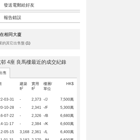
發送電郵給好友
報告錯誤
在相同大廈
業的其它出售盤
(1)
邨 4座 良馬樓最近的成交紀錄
出售
期
建築
實用
樓層/
HK$
2
2
ft
ft
單位
22-03-31
-
2,373
-/J
7,500萬
20-10-28
-
2,341
-/F
5,300萬
16-07-22
-
2,326
-/B
6,680萬
4-11-17
-
2,384
-/K
6,600萬
12-05-15
3,168
2,361
-/L
6,400萬