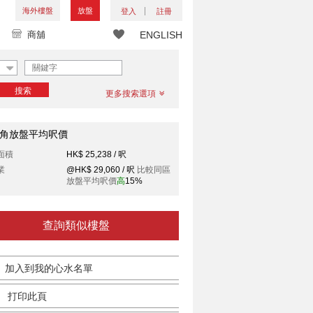
海外樓盤
放盤
登入
註冊
商舖
ENGLISH
搜索
更多搜索選項
角放盤平均呎價
面積
HK$ 25,238 / 呎
業
@HK$ 29,060 / 呎
比較同區
放盤平均呎價
高
15%
查詢類似樓盤
加入到我的心水名單
打印此頁