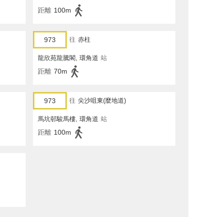
距離
100m
973
往
赤柱
龍欣苑龍騰閣, 環角道
站
距離
70m
973
往
尖沙咀東(麼地道)
馬坑邨駿馬樓, 環角道
站
距離
100m