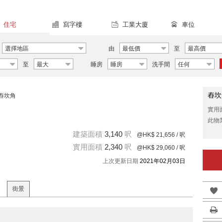
住宅
寫字樓
工業大廈
車位
選擇地區
由
最低價
至
最高價
至
最大
睡房
睡房
洗手間
任何
舂坎
舂坎角
實用
此物
建築面積
3,140
呎
@HK$ 21,656
/ 呎
實用面積
2,340
呎
@HK$ 29,060
/ 呎
上次更新日期
2021年02月03日
街景