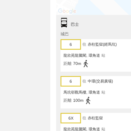
巴士
城巴
6
往
赤柱監獄(經馬坑)
龍欣苑龍騰閣, 環角道
站
距離
70m
6
往
中環(交易廣場)
馬坑邨觀馬樓, 環角道
站
距離
100m
6X
往
赤柱監獄
龍欣苑龍騰閣, 環角道
站