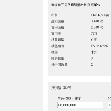
舂坎角三房兩廳筍盤出售|住宅單位
出售
HK$ 6,800萬
建築面積
3,140 呎
實用面積
2,340 呎
實用率
75%
樓盤類型
住宅
樓盤編號
EVHK43997
樓層
未知
睡房數量
3
洗手間數量
2
按揭計算機
單位價格 (HK$)
預