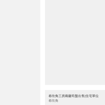
舂坎角三房兩廳筍盤出售|住宅單位
舂坎角