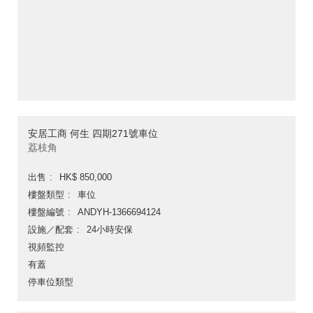
安居工商 何生 四期271號車位
荔枝角
出售
HK$ 850,000
樓盤類型
車位
樓盤編號
ANDYH-1366694124
設施／配套
24小時安保
視頻監控
有蓋
停車位類型