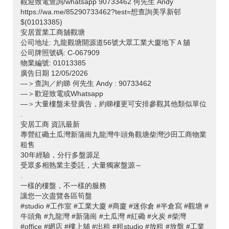
觀迎致電查詢/whatsapp 90733462 何先生 Andy
https://wa.me/85290733462?test=想查詢美孚新邨
$(01013385)
安居置業工商舖觀塘
公司地址: 九龍觀塘開源道56號大眾工業大廈地下Ａ舖
公司牌照號碼: C-067909
物業編號: 01013385
廣告日期 12/05/2026
—＞查詢／約睇 何先生 Andy : 90733462
—＞歡迎致電或Whatsapp
—＞大量樓盤未登廣告，約睇樓更可安排參觀其他類似單位
.
安居工商 資訊最新
專營紅磡土瓜灣新蒲崗九龍灣牛頭角觀塘柴灣沙田工商物業
租售
30年經驗，分行多盤源足
受眾多相熟業主委託，大量獨家盤源～
.
一樣的樓盤，不一樣的服務
讓您一次盡覽各區筍盤
#studio #工作室 #工業大廈 #商廈 #迷你倉 #半倉寫 #觀塘 #
牛頭角 #九龍灣 #新蒲崗 #土瓜灣 #紅磡 #火炭 #柴灣
#office #網店 #樓上舖 #出租 #租studio #放租 #放盤 #工業