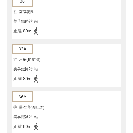
30
往
荃威花園
美孚鐵路站
站
距離
80m
33A
往
旺角(柏景灣)
美孚鐵路站
站
距離
80m
36A
往
長沙灣(深旺道)
美孚鐵路站
站
距離
80m