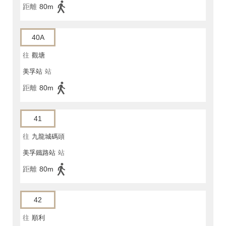
距離
80m
40A
往
觀塘
美孚站
站
距離
80m
41
往
九龍城碼頭
美孚鐵路站
站
距離
80m
42
往
順利