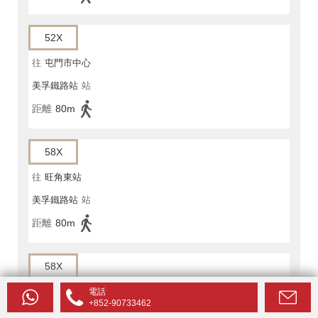
52X
往
屯門市中心
美孚鐵路站
站
距離
80m
58X
往
旺角東站
美孚鐵路站
站
距離
80m
58X
往
良景邨
電話
+852-90733462
美孚鐵路站
站