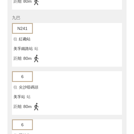
距離
80m
九巴
N241
往
紅磡站
美孚鐵路站
站
距離
80m
6
往
尖沙咀碼頭
美孚站
站
距離
80m
6