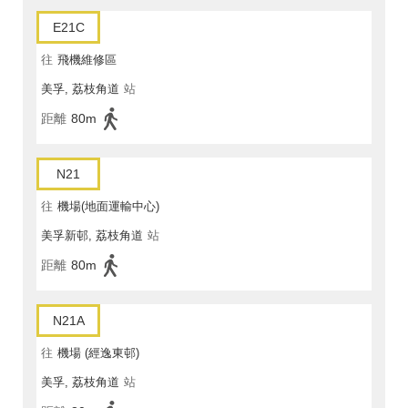
E21C
往
飛機維修區
美孚, 荔枝角道
站
距離
80m
N21
往
機場(地面運輸中心)
美孚新邨, 荔枝角道
站
距離
80m
N21A
往
機場 (經逸東邨)
美孚, 荔枝角道
站