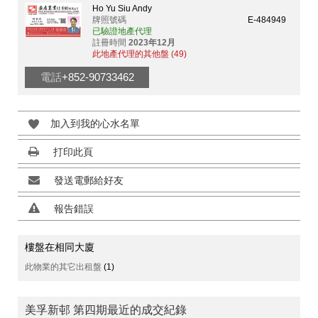
Ho Yu Siu Andy
牌照號碼
E-484949
已驗證地產代理
註冊時間
2023年12月
此地產代理的其他盤 (49)
電話
+852-90733462
加入到我的心水名單
打印此頁
發送電郵給好友
報告錯誤
樓盤在相同大廈
此物業的其它出租盤
(1)
美孚新邨 第四期最近的成交紀錄