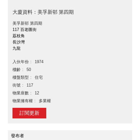
大廈資料：美孚新邨 第四期
美孚新邨 第四期
117 百老匯街
荔枝角
長沙灣
九龍
入伙年份
1974
樓齡
50
樓盤類型
住宅
街號
117
物業座數
12
物業擁有權
多業權
訂閱更新
發布者