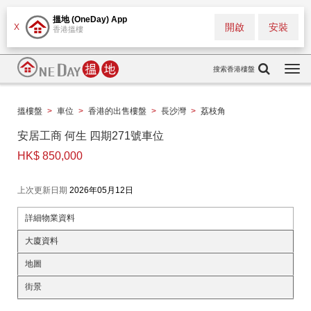
搵地 (OneDay) App
開啟
安裝
X
香港搵樓
搜索香港樓盤
Togg
navi
搵樓盤
>
車位
>
香港的出售樓盤
>
長沙灣
>
荔枝角
安居工商 何生 四期271號車位
HK$ 850,000
上次更新日期
2026年05月12日
詳細物業資料
大廈資料
地圖
街景