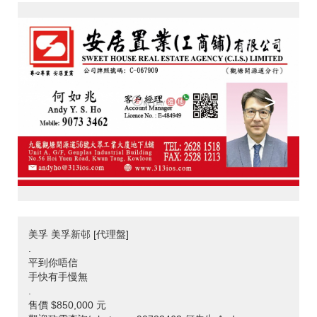
<
>
美孚 美孚新邨 [代理盤]
.
平到你唔信
手快有手慢無
.
售價 $850,000 元