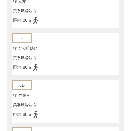
往
荔枝角
美孚鐵路站
站
距離
80m
6
往
尖沙咀碼頭
美孚鐵路站
站
距離
80m
6D
往
牛頭角
美孚鐵路站
站
距離
80m