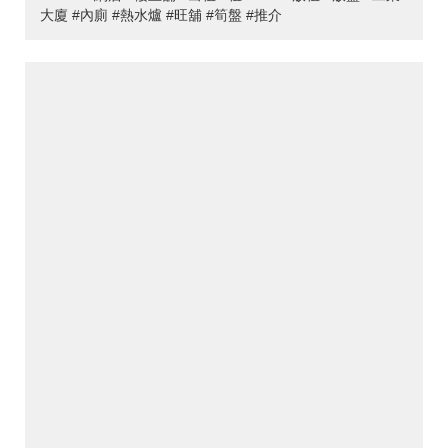
大廈 #內廁 #熱水爐 #旺舖 #筍盤 #推介