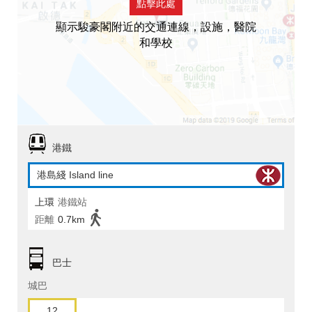
點擊此處
顯示駿豪閣附近的交通連線，設施，醫院
和學校
港鐵
港島綫 Island line
上環
港鐵站
距離
0.7km
巴士
城巴
12