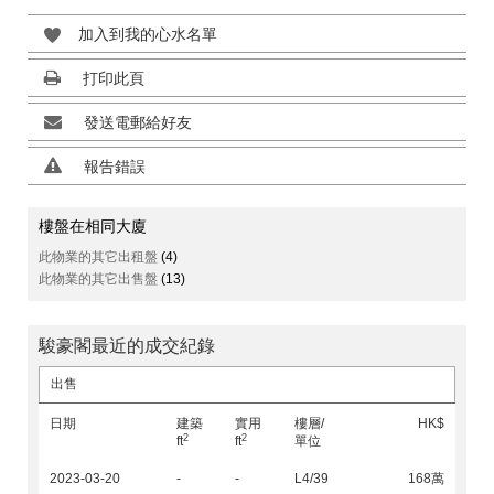
加入到我的心水名單
打印此頁
發送電郵給好友
報告錯誤
樓盤在相同大廈
此物業的其它出租盤
(4)
此物業的其它出售盤
(13)
駿豪閣最近的成交紀錄
出售
日期
建築
實用
樓層/
HK$
2
2
ft
ft
單位
2023-03-20
-
-
L4/39
168萬