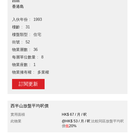
西區
香港島
入伙年份
1993
樓齡
31
樓盤類型
住宅
街號
52
物業層數
36
每層單位數量
8
物業座數
1
物業擁有權
多業權
訂閱更新
西半山放盤平均呎價
實用面積
HK$ 67 / 月 / 呎
此物業
@HK$ 53 / 月 / 呎
比較同區放盤平均呎
價
低
20%