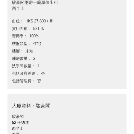
駿豪閣兩房一廳單位出租
西半山
出租
HK$ 27,800 / 月
實用面積
521 呎
實用率
100%
樓盤類型
住宅
樓層
未知
睡房數量
2
洗手間數量
1
包括政府差餉
否
包括管理費
否
大廈資料：駿豪閣
駿豪閣
52 干德道
西半山