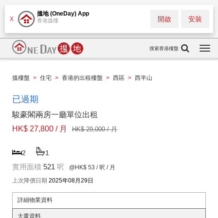
搵地 (OneDay) App
開啟
安裝
X
香港搵樓
搜索香港樓盤
Togg
navi
搵樓盤
>
住宅
>
香港的出租樓盤
>
西區
>
西半山
已過期
駿豪閣兩房一廳單位出租
HK$ 27,800 / 月
HK$ 29,000 / 月
2
1
實用面積
521
呎
@HK$ 53
/ 呎 / 月
上次降價日期
2025年08月29日
詳細物業資料
大廈資料