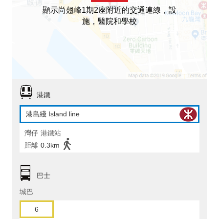
顯示尚翹峰1期2座附近的交通連線，設
施，醫院和學校
港鐵
港島綫 Island line
灣仔
港鐵站
距離
0.3km
巴士
城巴
6