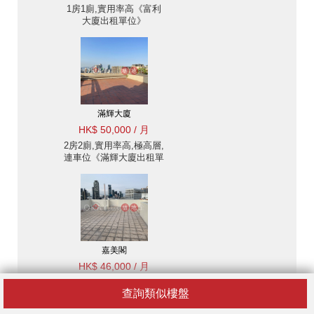
1房1廁,實用率高《富利
大廈出租單位》
滿輝大廈
HK$ 50,000 / 月
2房2廁,實用率高,極高層,
連車位《滿輝大廈出租單
位》
嘉美閣
HK$ 46,000 / 月
3房2廁,極高層,連車位,馬
查詢類似樓盤
場景《嘉美閣出租單位》