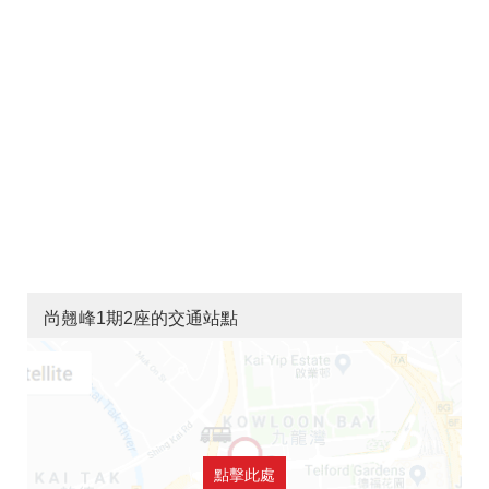
尚翹峰1期2座的交通站點
點擊此處