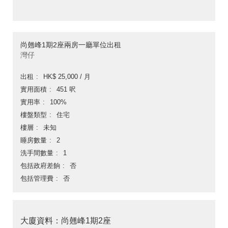
尚翹峰1期2座兩房一廳單位出租
灣仔
出租
HK$ 25,000 / 月
實用面積
451 呎
實用率
100%
樓盤類型
住宅
樓層
未知
睡房數量
2
洗手間數量
1
包括政府差餉
否
包括管理費
否
大廈資料：尚翹峰1期2座