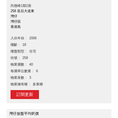
尚翹峰1期2座
258 皇后大道東
灣仔
灣仔區
香港島
入伙年份
2006
樓齡
18
樓盤類型
住宅
街號
258
物業層數
40
每層單位數量
6
物業座數
3
物業擁有權
多業權
訂閱更新
灣仔放盤平均呎價