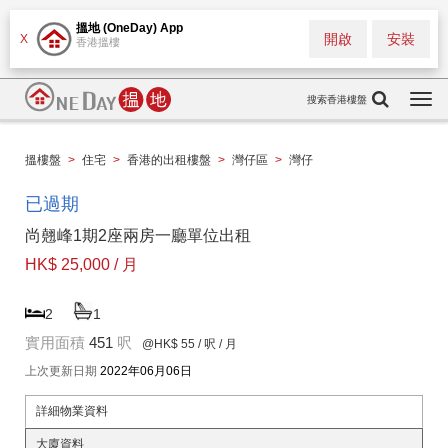
搵地 (OneDay) App
開啟
安裝
X
香港搵樓
搜索香港樓盤
Togg
navi
搵樓盤
>
住宅
>
香港的出租樓盤
>
灣仔區
>
灣仔
已過期
尚翹峰1期2座兩房一廳單位出租
HK$ 25,000 / 月
2
1
實用面積
451
呎
@HK$ 55
/ 呎 / 月
上次更新日期
2022年06月06日
詳細物業資料
大廈資料