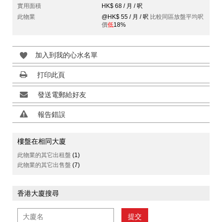
實用面積
HK$ 68 / 月 / 呎
此物業
@HK$ 55 / 月 / 呎
比較同區放盤平均呎
價
低
18%
加入到我的心水名單
打印此頁
發送電郵給好友
報告錯誤
樓盤在相同大廈
此物業的其它出租盤
(1)
此物業的其它出售盤
(7)
香港大廈搜尋
提交