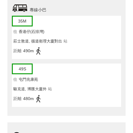
專線小巴
35M
往
香港仔(石排灣)
莊士敦道, 循道衛理大廈對出
站
距離
490m
49S
往
屯門兆康苑
駱克道, 博匯大廈外
站
距離
480m