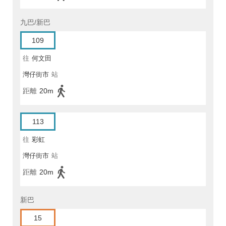
九巴/新巴
109
往
何文田
灣仔街市
站
距離
20m
113
往
彩虹
灣仔街市
站
距離
20m
新巴
15