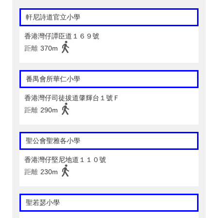
軒尼詩道官立小學
香港灣仔譚臣道１６９號
距離
370m
番禺會所華仁小學
香港灣仔司徒拔道肇輝台１號Ｆ
距離
290m
聖公會聖雅各小學
香港灣仔堅尼地道１１０號
距離
230m
聖若瑟小學