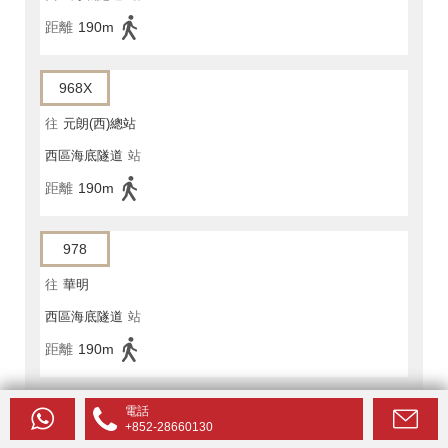
距離
190m
968X
往
元朗(西)總站
西區海底隧道
站
距離
190m
978
往
華明
西區海底隧道
站
距離
190m
九巴/城巴
電話
+852-28660130
981P