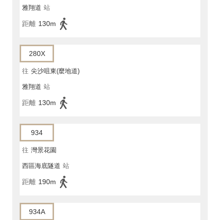
雅翔道
站
距離
130m
280X
往
尖沙咀東(麼地道)
雅翔道
站
距離
130m
934
往
灣景花園
西區海底隧道
站
距離
190m
934A