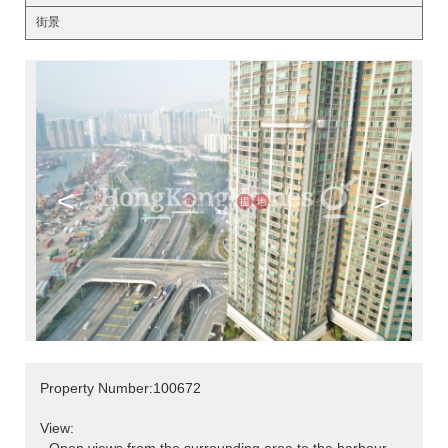
街景
<
>
Property Number:100672
View: