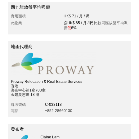
西九龍放盤平均呎價
實用面積
HK$ 71 / 月 / 呎
此物業
@HK$ 65 / 月 / 呎
比較同區放盤平均呎
價
低
8%
地產代理商
Proway Relocation & Real Estate Services
香港
海富中心第1座703室
金鐘夏慤道 18 號
牌照號碼
C-033118
電話
+852-28660130
發布者
Elaine Lam