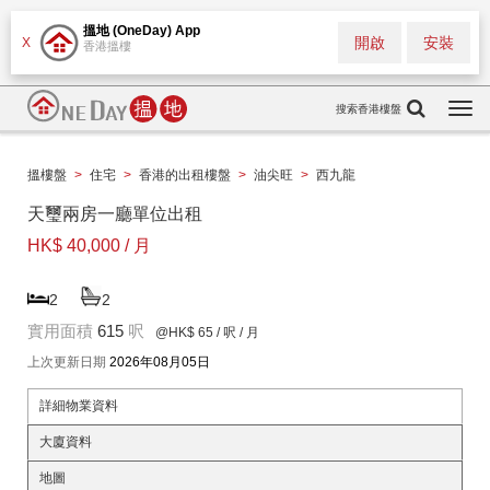
搵地 (OneDay) App
開啟
安裝
X
香港搵樓
搜索香港樓盤
Togg
navi
搵樓盤
>
住宅
>
香港的出租樓盤
>
油尖旺
>
西九龍
天璽兩房一廳單位出租
HK$ 40,000 / 月
2
2
實用面積
615
呎
@HK$ 65
/ 呎 / 月
上次更新日期
2026年08月05日
詳細物業資料
大廈資料
地圖