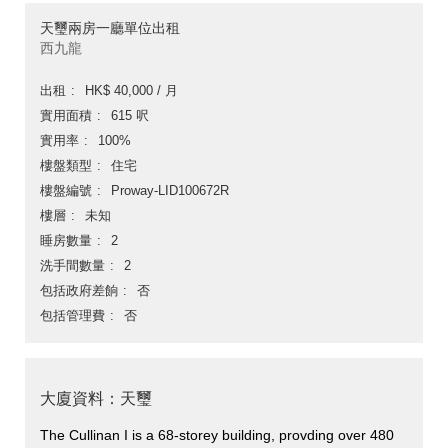
天璽兩房一廳單位出租
西九龍
出租
HK$ 40,000 / 月
實用面積
615 呎
實用率
100%
樓盤類型
住宅
樓盤編號
Proway-LID100672R
樓層
未知
睡房數量
2
洗手間數量
2
包括政府差餉
否
包括管理費
否
大廈資料：天璽
The Cullinan I is a 68-storey building, provding over 480