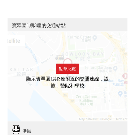
寶翠園1期3座的交通站點
點擊此處
顯示寶翠園1期3座附近的交通連線，設
施，醫院和學校
港鐵