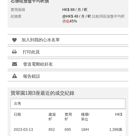
石塘咀放盤平均呎價
實用面積
HK$ 88 / 月 / 呎
此物業
@HK$ 48 / 月 / 呎
比較同區放盤平均呎
價
低
45%
加入到我的心水名單
打印此頁
發送電郵給好友
報告錯誤
寶翠園1期3座最近的成交紀錄
出售
日期
建築
實用
樓層/
HK$
2
2
ft
ft
單位
2023-03-13
852
695
18/H
1,398萬