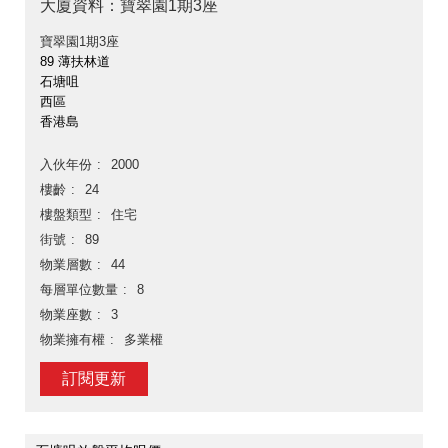
大廈資料：寶翠園1期3座
寶翠園1期3座
89 薄扶林道
石塘咀
西區
香港島
入伙年份
2000
樓齡
24
樓盤類型
住宅
街號
89
物業層數
44
每層單位數量
8
物業座數
3
物業擁有權
多業權
訂閱更新