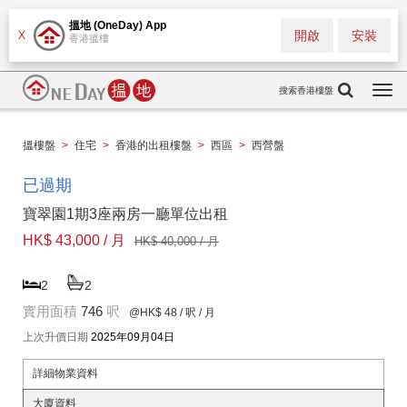
搵地 (OneDay) App
開啟
安裝
X
香港搵樓
搜索香港樓盤
Togg
navi
搵樓盤
>
住宅
>
香港的出租樓盤
>
西區
>
西營盤
已過期
寶翠園1期3座兩房一廳單位出租
HK$ 43,000 / 月
HK$ 40,000 / 月
2
2
實用面積
746
呎
@HK$ 48
/ 呎 / 月
上次升價日期
2025年09月04日
詳細物業資料
大廈資料