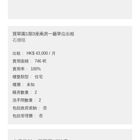
寶翠園1期3座兩房一廳單位出租
石塘咀
出租
HK$ 43,000 / 月
實用面積
746 呎
實用率
100%
樓盤類型
住宅
樓層
未知
睡房數量
2
洗手間數量
2
包括政府差餉
否
包括管理費
否