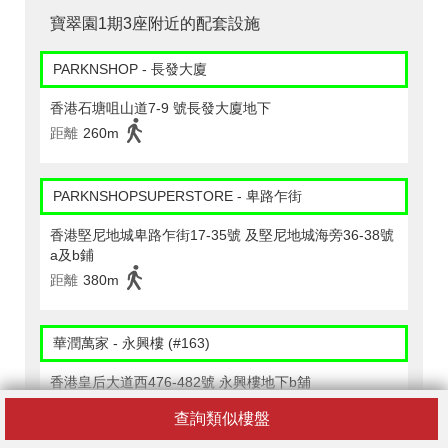
寶翠園1期3座附近的配套設施
PARKNSHOP - 長發大廈
香港石塘咀山道7-9 號長發大廈地下
距離
260m
PARKNSHOPSUPERSTORE - 卑路乍街
香港堅尼地城卑路乍街17-35號 及堅尼地城海旁36-38號
a及b鋪
距離
380m
華潤萬家 - 永興樓 (#163)
香港皇后大道西476-482號 永興樓地下b舖
距離
220m
查詢類似樓盤