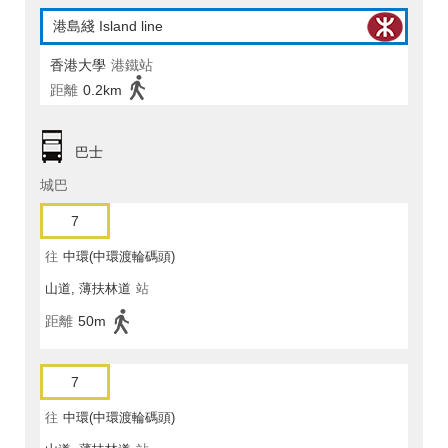
港島綫 Island line
香港大學
港鐵站
距離
0.2km
巴士
城巴
7
往
中環(中環渡輪碼頭)
山道, 薄扶林道
站
距離
50m
7
往
中環(中環渡輪碼頭)