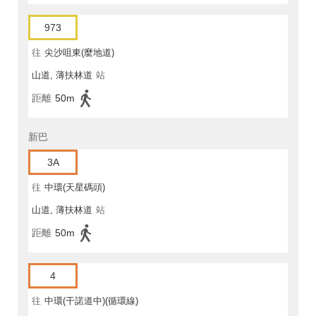
973
往
尖沙咀東(麼地道)
山道, 薄扶林道
站
距離
50m
新巴
3A
往
中環(天星碼頭)
山道, 薄扶林道
站
距離
50m
4
往
中環(干諾道中)(循環線)