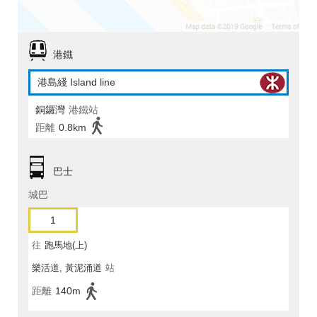
港鐵
港島綫 Island line
銅鑼灣
港鐵站
距離
0.8km
巴士
城巴
1
往
跑馬地(上)
樂活道, 黃泥涌道
站
距離
140m