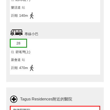
樂活道
站
距離
140m
專線小巴
28
往
碧瑤灣(上)
新會道
站
距離
470m
Tagus Residences附近的醫院