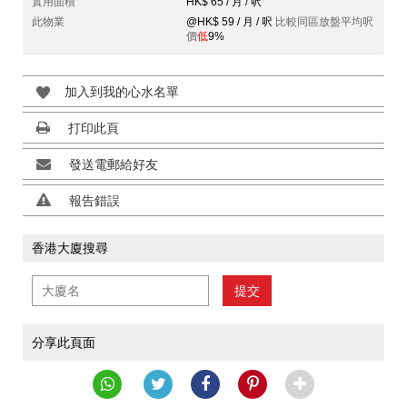
實用面積
HK$ 65 / 月 / 呎
此物業
@HK$ 59 / 月 / 呎
比較同區放盤平均呎
價
低
9%
加入到我的心水名單
打印此頁
發送電郵給好友
報告錯誤
香港大廈搜尋
提交
分享此頁面