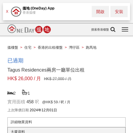
搵地 (OneDay) App
開啟
安裝
X
香港搵樓
搜索香港樓盤
Togg
navi
搵樓盤
>
住宅
>
香港的出租樓盤
>
灣仔區
>
跑馬地
已過期
Tagus Residences兩房一廳單位出租
HK$ 26,000 / 月
HK$ 27,000 / 月
2
1
實用面積
458
呎
@HK$ 59
/ 呎 / 月
上次降價日期
2024年12月01日
詳細物業資料
大廈資料