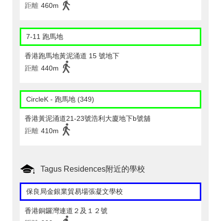
距離
460m
7-11 跑馬地
香港跑馬地黃泥涌道 15 號地下
距離
440m
CircleK - 跑馬地 (349)
香港黃泥涌道21-23號浩利大廈地下b號舖
距離
410m
Tagus Residences附近的學校
保良局金銀業貿易場張凝文學校
香港銅鑼灣連道２及１２號