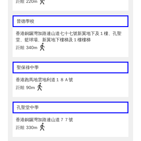
距離
220m
晉德學校
香港銅鑼灣加路連山道七十七號新翼地下及１樓、孔聖
堂、籃球場、新翼地下樓梯及１樓樓梯
距離
340m
聖保祿中學
香港跑馬地雲地利道１８Ａ號
距離
90m
孔聖堂中學
香港銅鑼灣加路連山道７７號
距離
330m