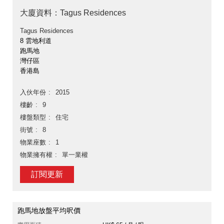
大廈資料：Tagus Residences
Tagus Residences
8 雲地利道
跑馬地
灣仔區
香港島
入伙年份
2015
樓齡
9
樓盤類型
住宅
街號
8
物業座數
1
物業擁有權
單一業權
訂閱更新
跑馬地放盤平均呎價