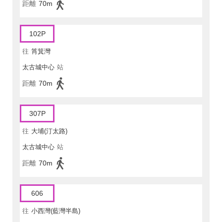
距離
70m
102P
往
筲箕灣
太古城中心
站
距離
70m
307P
往
大埔(汀太路)
太古城中心
站
距離
70m
606
往
小西灣(藍灣半島)