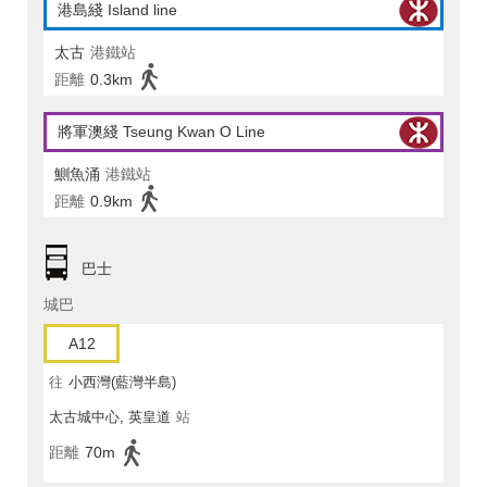
港島綫 Island line
太古
港鐵站
距離
0.3km
將軍澳綫 Tseung Kwan O Line
鰂魚涌
港鐵站
距離
0.9km
巴士
城巴
A12
往
小西灣(藍灣半島)
太古城中心, 英皇道
站
距離
70m