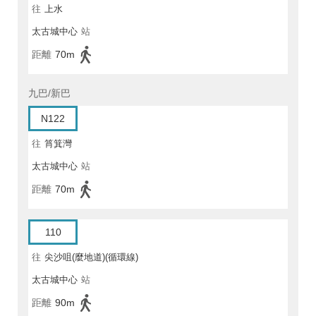
往
上水
太古城中心
站
距離
70m
九巴/新巴
N122
往
筲箕灣
太古城中心
站
距離
70m
110
往
尖沙咀(麼地道)(循環線)
太古城中心
站
距離
90m