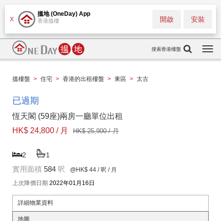
搵地 (OneDay) App
開啟
安裝
X
香港搵樓
搜索香港樓盤
Togg
navi
搵樓盤
>
住宅
>
香港的出租樓盤
>
東區
>
太古
已過期
恆天閣 (59座)兩房一廳單位出租
HK$ 24,800 / 月
HK$ 25,900 / 月
2
1
實用面積
584
呎
@HK$ 44
/ 呎 / 月
上次降價日期
2022年01月16日
詳細物業資料
地圖