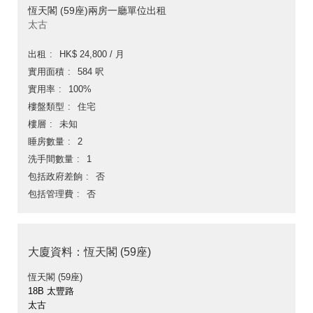
恆天閣 (59座)兩房一廳單位出租
太古
出租
HK$ 24,800 / 月
實用面積
584 呎
實用率
100%
樓盤類型
住宅
樓層
未知
睡房數量
2
洗手間數量
1
包括政府差餉
否
包括管理費
否
大廈資料：恆天閣 (59座)
恆天閣 (59座)
18B 太豐路
太古