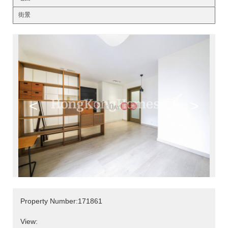
街景
<
>
Property Number:171861
View: