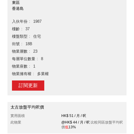
東區
香港島
入伙年份
1987
樓齡
37
樓盤類型
住宅
街號
18B
物業層數
23
每層單位數量
8
物業座數
1
物業擁有權
多業權
訂閱更新
太古放盤平均呎價
實用面積
HK$ 51 / 月 / 呎
此物業
@HK$ 44 / 月 / 呎
比較同區放盤平均呎
價
低
13%