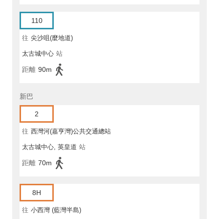
110
往
尖沙咀(麼地道)
太古城中心
站
距離
90m
新巴
2
往
西灣河(嘉亨灣)公共交通總站
太古城中心, 英皇道
站
距離
70m
8H
往
小西灣 (藍灣半島)