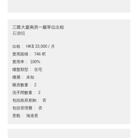
三匯大廈兩房一廳單位出租
石塘咀
出租
HK$ 33,000 / 月
實用面積
746 呎
實用率
100%
樓盤類型
住宅
樓層
未知
睡房數量
2
洗手間數量
2
包括政府差餉
否
包括管理費
否
景觀
海港景