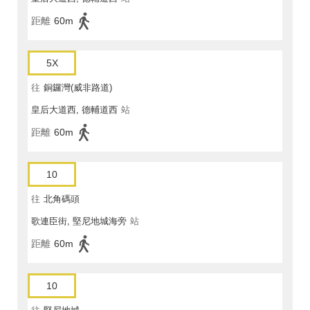
距離
60m
5X
往
銅鑼灣(威非路道)
皇后大道西, 德輔道西
站
距離
60m
10
往
北角碼頭
歌連臣街, 堅尼地城海旁
站
距離
60m
10