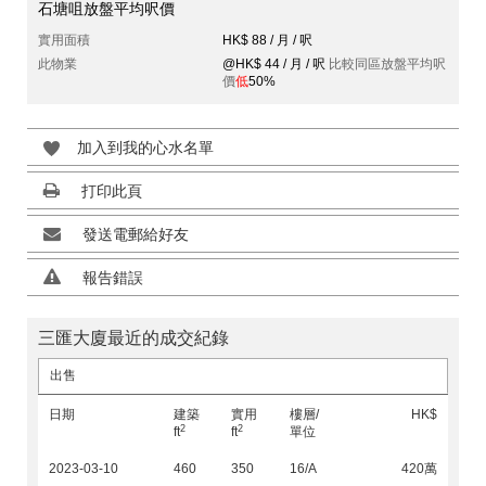
石塘咀放盤平均呎價
實用面積
HK$ 88 / 月 / 呎
此物業
@HK$ 44 / 月 / 呎
比較同區放盤平均呎
價
低
50%
加入到我的心水名單
打印此頁
發送電郵給好友
報告錯誤
三匯大廈最近的成交紀錄
出售
日期
建築
實用
樓層/
HK$
2
2
ft
ft
單位
2023-03-10
460
350
16/A
420萬