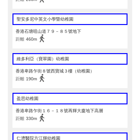
聖安多尼中英文小學暨幼稚園
香港石塘咀山道７９－８５號地下
距離
460m
維多利亞（寶翠園）幼稚園
香港卑路乍街８號西寶城３樓（幼稚園）
距離
190m
盈思幼稚園
香港卑路乍街１６－１８號再輝大廈地下高層
距離
330m
仁濟醫院方江輝幼稚園