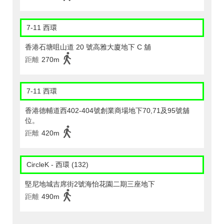
7-11 西環
香港石塘咀山道 20 號高雅大廈地下 C 舖
距離
270m
7-11 西環
香港德輔道西402-404號創業商場地下70,71及95號舖
位。
距離
420m
CircleK - 西環 (132)
堅尼地城吉席街2號海怡花園二期三座地下
距離
490m