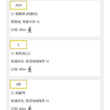
A10
往
鴨脷洲 (利樂街)
西寶城, 卑路乍街
站
距離
30m
1
往
跑馬地(上)
歌連臣街, 堅尼地城海旁
站
距離
60m
5B
往
銅鑼灣
歌連臣街, 堅尼地城海旁
站
距離
60m