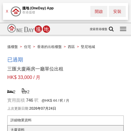
搵地 (OneDay) App
開啟
安裝
X
香港搵樓
搜索香港樓盤
Togg
navi
搵樓盤
>
住宅
>
香港的出租樓盤
>
西區
>
堅尼地城
已過期
三匯大廈兩房一廳單位出租
HK$ 33,000 / 月
2
2
實用面積
746
呎
@HK$ 44
/ 呎 / 月
上次更新日期
2026年07月24日
詳細物業資料
大廈資料