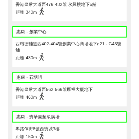
香港皇后大道西476-482號 永興樓地下b舖
距離
340m
惠康 - 創業中心
西環德輔道西402-404號創業中心商場地下g21 - G43號
舖
距離
430m
惠康 - 石塘咀
香港皇后大道西562-566號厚福大廈地下
距離
460m
惠康 - 寶翠園超級廣場
卑路乍街8號西寶城3樓
距離
150m