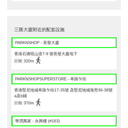
三匯大廈附近的配套設施
PARKNSHOP - 長發大廈
香港石塘咀山道7-9 號長發大廈地下
距離
320m
PARKNSHOPSUPERSTORE - 卑路乍街
香港堅尼地城卑路乍街17-35號 及堅尼地城海旁36-38號
a及b鋪
距離
370m
華潤萬家 - 永興樓 (#163)