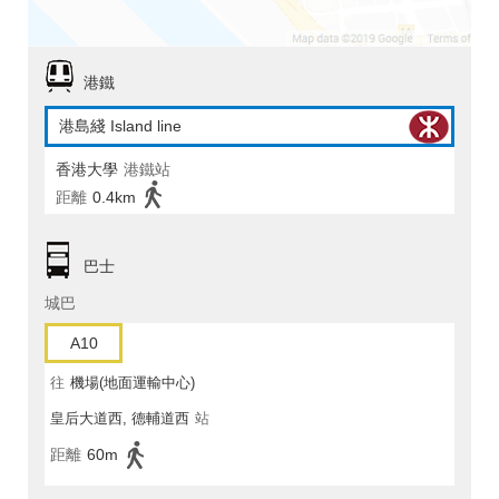
港鐵
港島綫 Island line
香港大學
港鐵站
距離
0.4km
巴士
城巴
A10
往
機場(地面運輸中心)
皇后大道西, 德輔道西
站
距離
60m