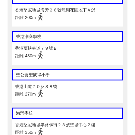
香港堅尼地城海旁２６號龍翔花園地下Ａ舖
距離
200m
香港潮商學校
香港薄扶林道７９號Ｂ
距離
480m
聖公會聖彼得小學
香港山道７０及８８號
距離
270m
港灣學校
香港堅尼地城卑路乍街２３號堅城中心２樓
距離
350m