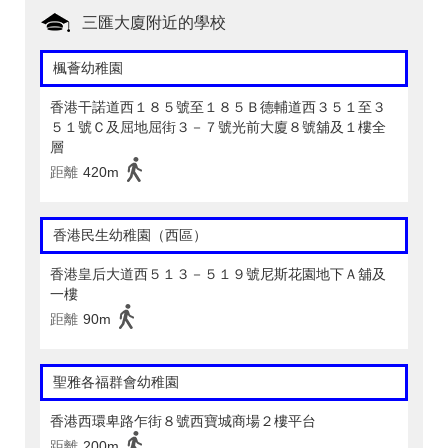
三匯大廈附近的學校
楓薈幼稚園
香港干諾道西１８５號至１８５Ｂ德輔道西３５１至３
５１號Ｃ及屈地屈街３－７號光前大廈８號舖及１樓全
層
距離
420m
香港民生幼稚園（西區）
香港皇后大道西５１３－５１９號尼斯花園地下Ａ舖及
一樓
距離
90m
聖雅各福群會幼稚園
香港西環卑路乍街８號西寶城商場２樓平台
距離
200m