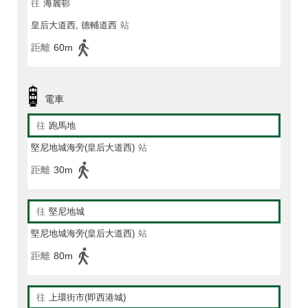
往
海麗邨
皇后大道西, 德輔道西
站
距離
60m
電車
往
跑馬地
堅尼地城海旁(皇后大道西)
站
距離
30m
往
堅尼地城
堅尼地城海旁(皇后大道西)
站
距離
80m
往
上環街市(即西港城)