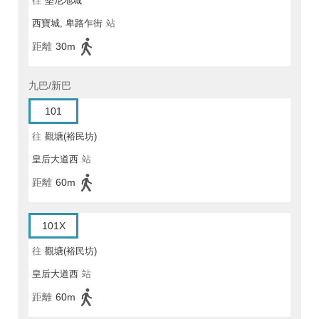
往
堅尼地城
西寶城, 卑路乍街
站
距離
30m
九巴/新巴
101
往
觀塘(裕民坊)
皇后大道西
站
距離
60m
101X
往
觀塘(裕民坊)
皇后大道西
站
距離
60m