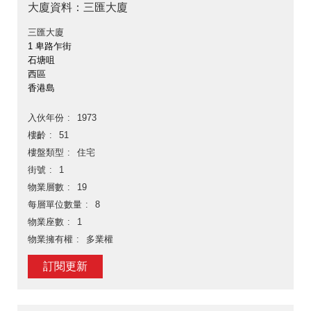
大廈資料：三匯大廈
三匯大廈
1 卑路乍街
石塘咀
西區
香港島
入伙年份
1973
樓齡
51
樓盤類型
住宅
街號
1
物業層數
19
每層單位數量
8
物業座數
1
物業擁有權
多業權
訂閱更新