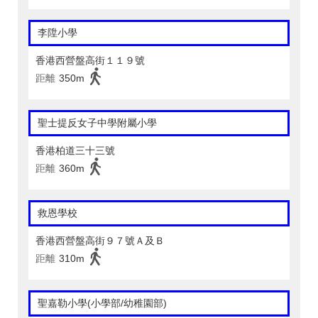
李陞小學
香港西營盤高街１１９號
距離
350m
聖士提反女子中學附屬小學
香港柏道三十三號
距離
360m
救恩學校
香港西營盤高街９７號Ａ及Ｂ
距離
310m
聖嘉勒小學(小學部/幼稚園部)