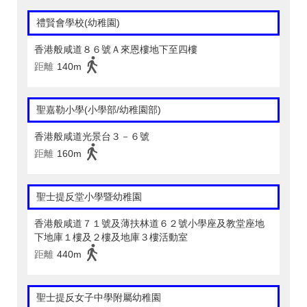
禮賢會學校(幼稚園)
香港般咸道８６號Ａ來恩樓地下至四樓
距離
140m
聖嘉勒小學(小學部/幼稚園部)
香港般咸道光景台３－６號
距離
160m
聖士提反堂小學暨幼稚園
香港般咸道７１號及薄扶林道６２號小學座及教堂座地
下地庫１樓及２樓及地庫３樓活動室
距離
440m
聖士提反女子中學附屬幼稚園