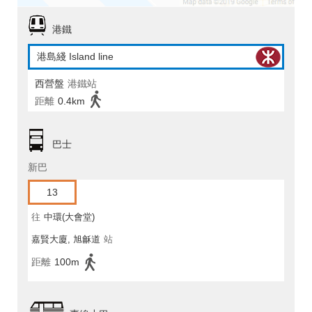
港鐵
港島綫 Island line
西營盤
港鐵站
距離
0.4km
巴士
新巴
13
往
中環(大會堂)
嘉賢大廈, 旭龢道
站
距離
100m