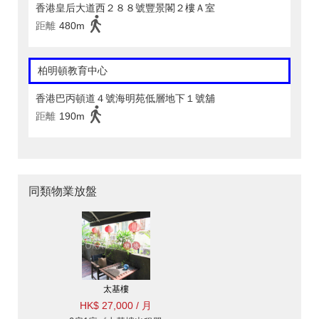
香港皇后大道西２８８號豐景閣２樓Ａ室
距離
480m
柏明頓教育中心
香港巴丙頓道４號海明苑低層地下１號舖
距離
190m
同類物業放盤
太基樓
HK$ 27,000 / 月