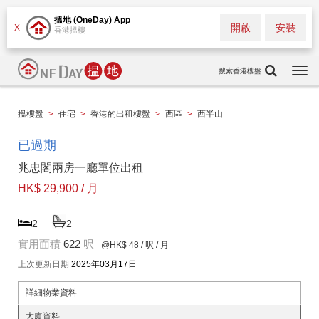
搵地 (OneDay) App
開啟
安裝
X
香港搵樓
搜索香港樓盤
Togg
navi
搵樓盤
>
住宅
>
香港的出租樓盤
>
西區
>
西半山
已過期
兆忠閣兩房一廳單位出租
HK$ 29,900 / 月
2
2
實用面積
622
呎
@HK$ 48
/ 呎 / 月
上次更新日期
2025年03月17日
詳細物業資料
大廈資料