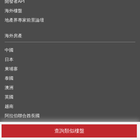
開發者API
海外樓盤
地產界專家前景論壇
海外房產
中國
日本
柬埔寨
泰國
澳洲
英國
越南
阿拉伯聯合酋長國
查詢類似樓盤
你在找什麼？