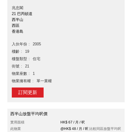
兆忠閣
21 巴丙頓道
西半山
西區
香港島
入伙年份
2005
樓齡
19
樓盤類型
住宅
街號
21
物業座數
1
物業擁有權
單一業權
訂閱更新
西半山放盤平均呎價
實用面積
HK$ 67 / 月 / 呎
此物業
@HK$ 48 / 月 / 呎
比較同區放盤平均呎