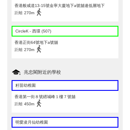
香港般咸道13-15號金寧大廈地下a號舖連低層地下
距離
270m
CircleK - 西環 (507)
香港正街64號地下a號舖
距離
270m
兆忠閣附近的學校
籽苗幼稚園
香港第一街８號縉城峰１樓７號舖
距離
450m
明愛凌月仙幼稚園