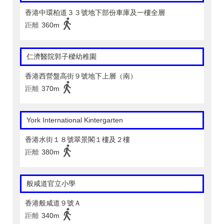
香港中環柏道３３號地下部份車庫及一樓全層
距離
360m
仁濟醫院郭子樑幼稚園
香港西營盤高街９號地下上層（南）
距離
370m
York International Kintergarten
香港水街１８號翠景閣１樓及２樓
距離
380m
般咸道官立小學
香港般咸道９號Ａ
距離
340m