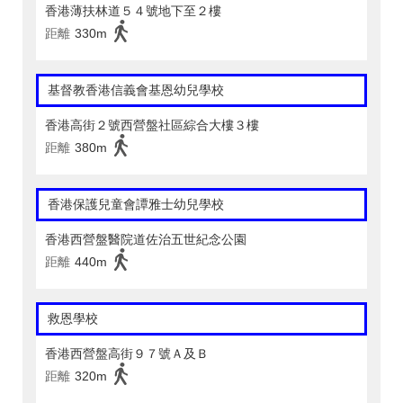
香港薄扶林道５４號地下至２樓
距離
330m
基督教香港信義會基恩幼兒學校
香港高街２號西營盤社區綜合大樓３樓
距離
380m
香港保護兒童會譚雅士幼兒學校
香港西營盤醫院道佐治五世紀念公園
距離
440m
救恩學校
香港西營盤高街９７號Ａ及Ｂ
距離
320m