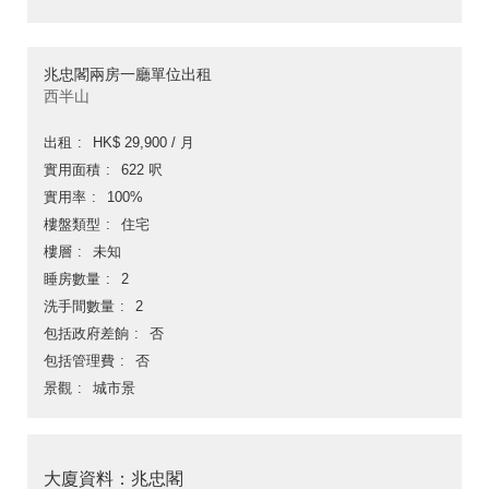
兆忠閣兩房一廳單位出租
西半山
出租
HK$ 29,900 / 月
實用面積
622 呎
實用率
100%
樓盤類型
住宅
樓層
未知
睡房數量
2
洗手間數量
2
包括政府差餉
否
包括管理費
否
景觀
城市景
大廈資料：兆忠閣