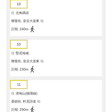
10
往
北角碼頭
聯發街, 皇后大道東
站
距離
240m
10
往
堅尼地城
聯發街, 皇后大道東
站
距離
230m
11
往
渣甸山(循環線)
晏頓街, 軒尼詩道
站
距離
290m