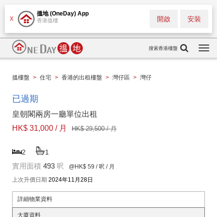
搵地 (OneDay) App
開啟
安裝
X
香港搵樓
搜索香港樓盤
Togg
navi
搵樓盤
>
住宅
>
香港的出租樓盤
>
灣仔區
>
灣仔
已過期
皇朝閣兩房一廳單位出租
HK$ 31,000 / 月
HK$ 29,500 / 月
2
1
實用面積
493
呎
@HK$ 59
/ 呎 / 月
上次升價日期
2024年11月28日
詳細物業資料
大廈資料