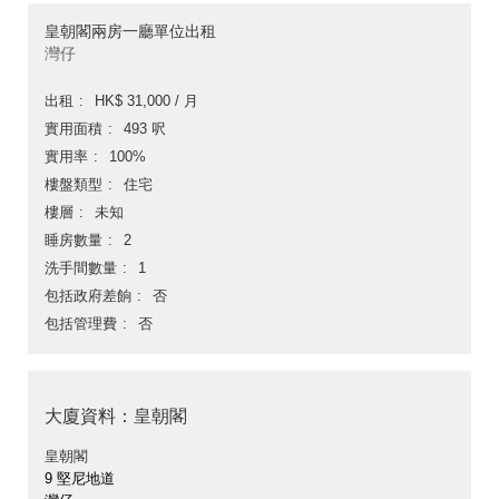
皇朝閣兩房一廳單位出租
灣仔
出租
HK$ 31,000 / 月
實用面積
493 呎
實用率
100%
樓盤類型
住宅
樓層
未知
睡房數量
2
洗手間數量
1
包括政府差餉
否
包括管理費
否
大廈資料：皇朝閣
皇朝閣
9 堅尼地道