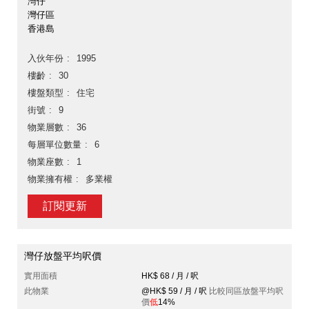
灣仔
灣仔區
香港島
入伙年份
1995
樓齡
30
樓盤類型
住宅
街號
9
物業層數
36
每層單位數量
6
物業座數
1
物業擁有權
多業權
訂閱更新
灣仔放盤平均呎價
實用面積
HK$ 68 / 月 / 呎
此物業
@HK$ 59 / 月 / 呎
比較同區放盤平均呎
價
低
14%