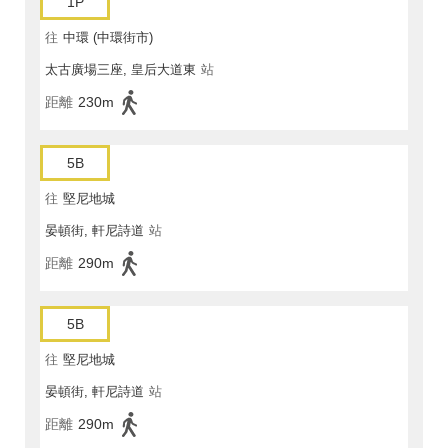
1P
往
中環 (中環街市)
太古廣場三座, 皇后大道東
站
距離
230m
5B
往
堅尼地城
晏頓街, 軒尼詩道
站
距離
290m
5B
往
堅尼地城
晏頓街, 軒尼詩道
站
距離
290m