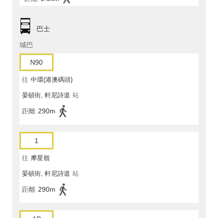
巴士
城巴
N90
往
中環(港澳碼頭)
晏頓街, 軒尼詩道
站
距離
290m
1
往
摩星嶺
晏頓街, 軒尼詩道
站
距離
290m