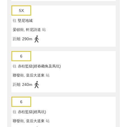
5X
往
堅尼地城
晏頓街, 軒尼詩道
站
距離
290m
6
往
赤柱監獄(經舂磡角及馬坑)
聯發街, 皇后大道東
站
距離
240m
6
往
赤柱監獄(經馬坑)
聯發街, 皇后大道東
站