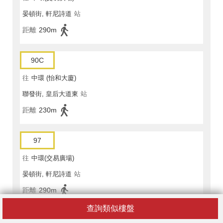
晏頓街, 軒尼詩道
站
距離
290m
90C
往
中環 (怡和大廈)
聯發街, 皇后大道東
站
距離
230m
97
往
中環(交易廣場)
晏頓街, 軒尼詩道
站
距離
290m
查詢類似樓盤
930