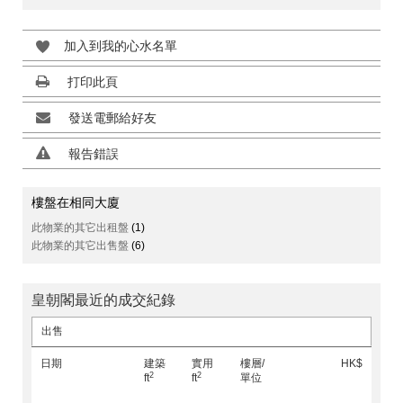
加入到我的心水名單
打印此頁
發送電郵給好友
報告錯誤
樓盤在相同大廈
此物業的其它出租盤
(1)
此物業的其它出售盤
(6)
皇朝閣最近的成交紀錄
出售
日期
建築
實用
樓層/
HK$
2
2
ft
ft
單位