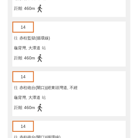
距離
460m
14
往
赤柱監獄(循環線)
龜背灣, 大潭道
站
距離
460m
14
往
赤柱砲台(閘口)(經東頭灣道, 不經
龜背灣, 大潭道
站
馬坑)
距離
460m
14
往
赤柱砲台(閘口)(循環線)