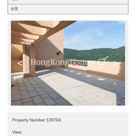
街景
<
>
Property Number:139704
View: