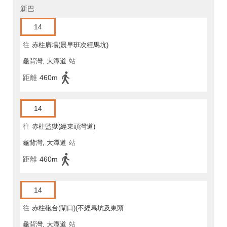
新巴
14
往
赤柱廣場(晨早班次經馬坑)
龜背灣, 大潭道
站
距離
460m
14
往
赤柱監獄(經東頭灣道)
龜背灣, 大潭道
站
距離
460m
14
往
赤柱砲台(閘口)(不經馬坑及東頭
龜背灣, 大潭道
站
灣道)