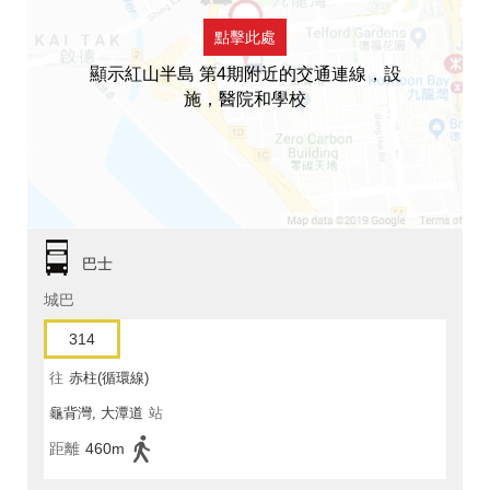
點擊此處
顯示紅山半島 第4期附近的交通連線，設
施，醫院和學校
巴士
城巴
314
往
赤柱(循環線)
龜背灣, 大潭道
站
距離
460m