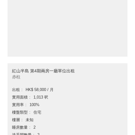
紅山半島 第4期兩房一廳單位出租
赤柱
出租
HK$ 58,000 / 月
實用面積
1,013 呎
實用率
100%
樓盤類型
住宅
樓層
未知
睡房數量
2
洗手間數量
2