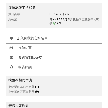
赤柱放盤平均呎價
實用面積
HK$ 48 / 月 / 呎
此物業
@HK$ 57 / 月 / 呎
比較同區放盤平均呎
價
高
19%
加入到我的心水名單
打印此頁
發送電郵給好友
報告錯誤
樓盤在相同大廈
此物業的其它出租盤
(1)
此物業的其它出售盤
(9)
香港大廈搜尋