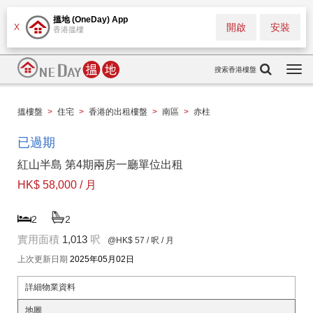
搵地 (OneDay) App
開啟
安裝
X
香港搵樓
搜索香港樓盤
Togg
navi
搵樓盤
>
住宅
>
香港的出租樓盤
>
南區
>
赤柱
已過期
紅山半島 第4期兩房一廳單位出租
HK$ 58,000 / 月
2
2
實用面積
1,013
呎
@HK$ 57
/ 呎 / 月
上次更新日期
2025年05月02日
詳細物業資料
地圖