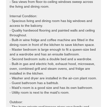
- Sea views from floor-to-ceiling windows sweep across
the living and dining room.
Internal Condition:
- Spacious living and dining room has big windows and
access to the balcony.
- Quality hardwood flooring and painted walls and ceiling
throughout.
- Built-in wine fridge and coffee machine are fitted in the
dining room in front of the kitchen to save kitchen space.
- Master bedroom is large enough to fit a queen-size bed
and a wardrobe and has an ensuite bathroom.
- Second bedroom suits a double bed and a wardrobe.
- Built-in gas and electric hob, exhaust hood, microwave,
oven, combined grill and steam ovens, and fridge are
installed in the kitchen.
- Washer and dryer are installed in the air-con plant room.
- Guest bathroom has a bathtub.
- Maid's room is a good size and has its own bathroom.
- Utility room is next to the maid's room.
Outdoor:
- The huge private roof terrace gives your family and