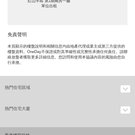
紅山半島 第1期兩房一廳
單位出租
免責聲明
本頁顯示的樓盤說明和相關信息均由地產代理或業主或第三方提供的
樓盤資料。OneDay不保證或對其準確性或完整性承擔任何責任。請聯
絡放盤者獲取更多詳細信息。您訪問和使用本協議內容的風險由您自
行承擔。
熱門住宅區域
熱門住宅大廈