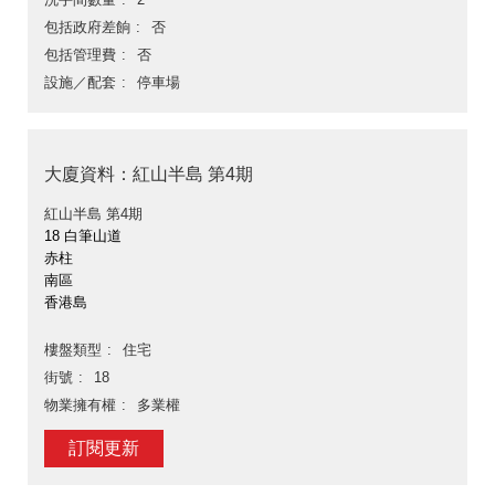
包括政府差餉
否
包括管理費
否
設施／配套
停車場
大廈資料：紅山半島 第4期
紅山半島 第4期
18 白筆山道
赤柱
南區
香港島
樓盤類型
住宅
街號
18
物業擁有權
多業權
訂閱更新