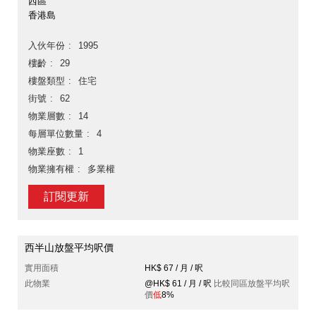
西區
香港島
入伙年份
1995
樓齡
29
樓盤類型
住宅
街號
62
物業層數
14
每層單位數量
4
物業座數
1
物業擁有權
多業權
訂閱更新
西半山放盤平均呎價
實用面積
HK$ 67 / 月 / 呎
此物業
@HK$ 61 / 月 / 呎
比較同區放盤平均呎
價
低
8%