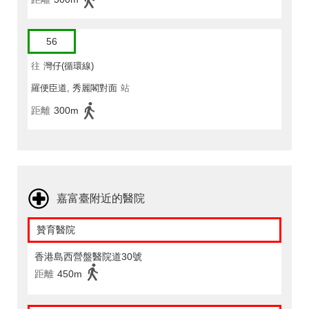
56
往
灣仔(循環線)
羅便臣道, 秀麗閣對面
站
距離
300m
嘉富臺附近的醫院
贊育醫院
香港島西營盤醫院道30號
距離
450m