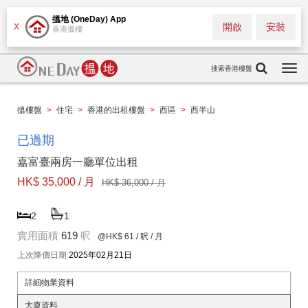
搵地 (OneDay) App
開啟
安裝
X
香港搵樓
搜索香港樓盤
Togg
navi
搵樓盤
>
住宅
>
香港的出租樓盤
>
西區
>
西半山
已過期
嘉富臺兩房一廳單位出租
HK$ 35,000 / 月
HK$ 36,000 / 月
2
1
實用面積
619
呎
@HK$ 61
/ 呎 / 月
上次降價日期
2025年02月21日
詳細物業資料
大廈資料