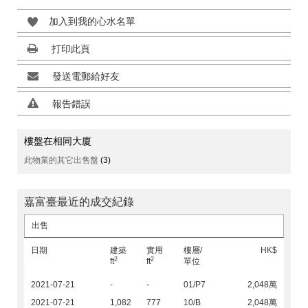
加入到我的心水名單
打印此頁
發送電郵給好友
報告錯誤
樓盤在相同大廈
此物業的其它出售盤
(3)
嘉富臺最近的成交紀錄
出售
日期
建築
實用
樓層/
HK$
2
2
ft
ft
單位
2021-07-21
-
-
01/P7
2,048萬
2021-07-21
1,082
777
10/B
2,048萬