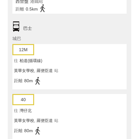
西營盤
港鐵站
距離
0.5km
巴士
城巴
12M
往
柏道(循環線)
英華女學校, 羅便臣道
站
距離
80m
40
往
灣仔北
英華女學校, 羅便臣道
站
距離
80m