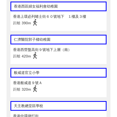
香港西區婦女福利會幼稚園
香港上環必列啫士街６０號地下 １樓及３樓
距離
390m
仁濟醫院郭子樑幼稚園
香港西營盤高街９號地下上層（南）
距離
420m
般咸道官立小學
香港般咸道９號Ａ
距離
320m
天主教總堂區學校
香港中環律打街