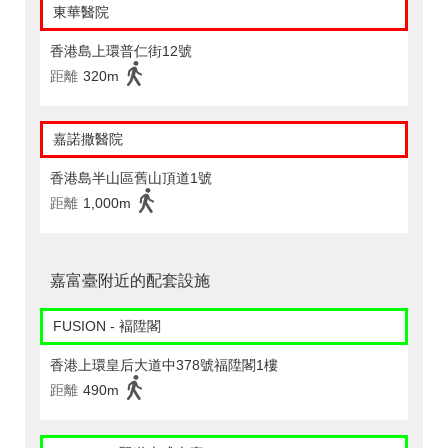
東華醫院
香港島上環普仁街12號
距離
320m
嘉諾撒醫院
香港島半山區舊山頂道1號
距離
1,000m
嘉富臺附近的配套設施
FUSION - 褔陞閣
香港上環皇后大道中378號福陞閣1樓
距離
490m