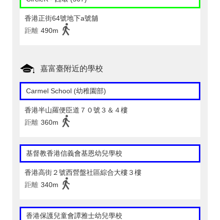
香港正街64號地下a號舖
距離
490m
嘉富臺附近的學校
Carmel School (幼稚園部)
香港半山羅便臣道７０號３＆４樓
距離
360m
基督教香港信義會基恩幼兒學校
香港高街２號西營盤社區綜合大樓３樓
距離
340m
香港保護兒童會譚雅士幼兒學校