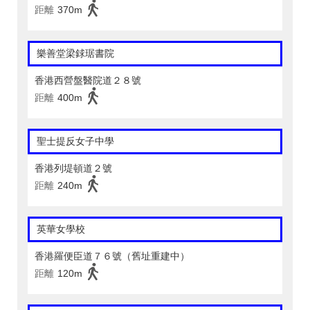
距離
370m
樂善堂梁銶琚書院
香港西營盤醫院道２８號
距離
400m
聖士提反女子中學
香港列堤頓道２號
距離
240m
英華女學校
香港羅便臣道７６號（舊址重建中）
距離
120m