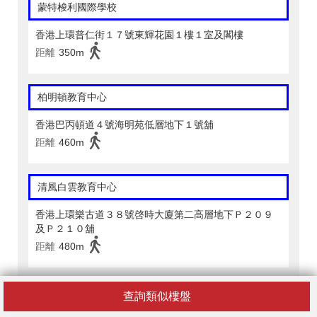
蒙特梭利國際學校
香港上環普仁街１７號東輝花園１樓１室及閣樓
距離
350m
柏明頓教育中心
香港巴丙頓道４號海明苑低層地下１號舖
距離
460m
清風白雲教育中心
香港上環樂古道３８號啓時大廈第二高層地下Ｐ２０９
及Ｐ２１０舖
距離
480m
查詢類似樓盤