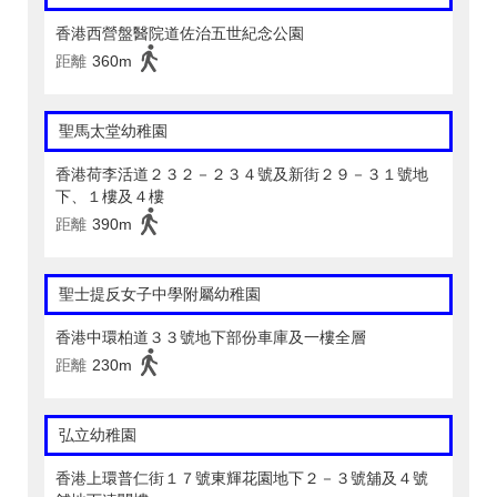
香港西營盤醫院道佐治五世紀念公園
距離
360m
聖馬太堂幼稚園
香港荷李活道２３２－２３４號及新街２９－３１號地
下、１樓及４樓
距離
390m
聖士提反女子中學附屬幼稚園
香港中環柏道３３號地下部份車庫及一樓全層
距離
230m
弘立幼稚園
香港上環普仁街１７號東輝花園地下２－３號舖及４號