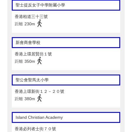
聖士提反女子中學附屬小學
香港柏道三十三號
距離
230m
新會商會學校
香港上環居賢坊１號
距離
350m
聖公會聖馬太小學
香港上環新街１２－２０號
距離
380m
Island Christian Academy
香港必列者士街７０號