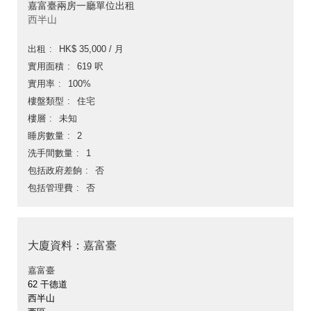
嘉富臺兩房一廳單位出租
西半山
出租
HK$ 35,000 / 月
實用面積
619 呎
實用率
100%
樓盤類型
住宅
樓層
未知
睡房數量
2
洗手間數量
1
包括政府差餉
否
包括管理費
否
大廈資料：嘉富臺
嘉富臺
62 干德道
西半山