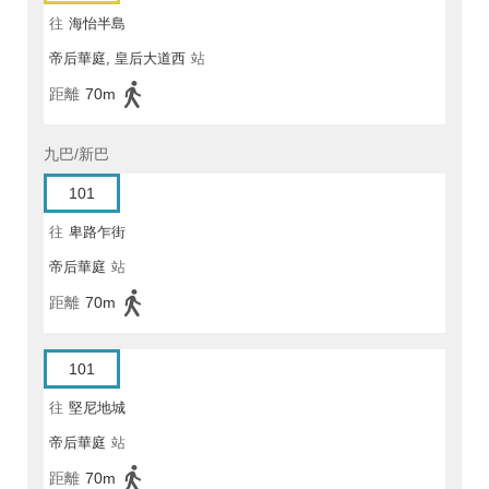
往
海怡半島
帝后華庭, 皇后大道西
站
距離
70m
九巴/新巴
101
往
卑路乍街
帝后華庭
站
距離
70m
101
往
堅尼地城
帝后華庭
站
距離
70m