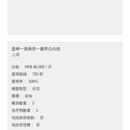
盈峰一號兩房一廳單位出租
上環
出租
HK$ 46,000 / 月
實用面積
750 呎
實用率
100%
樓盤類型
住宅
樓層
未知
睡房數量
2
洗手間數量
1
包括政府差餉
否
包括管理費
否