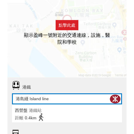
點擊此處
顯示盈峰一號附近的交通連線，設施，醫
院和學校
港鐵
港島綫 Island line
西營盤
港鐵站
距離
0.4km