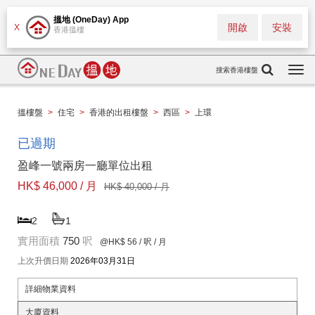
搵地 (OneDay) App
開啟
安裝
X
香港搵樓
搜索香港樓盤
Togg
navi
搵樓盤
>
住宅
>
香港的出租樓盤
>
西區
>
上環
已過期
盈峰一號兩房一廳單位出租
HK$ 46,000 / 月
HK$ 40,000 / 月
2
1
實用面積
750
呎
@HK$ 56
/ 呎 / 月
上次升價日期
2026年03月31日
詳細物業資料
大廈資料