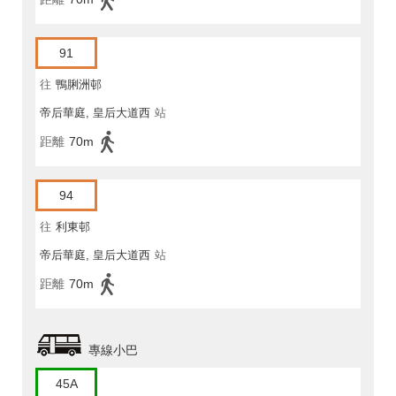
91
往
鴨脷洲邨
帝后華庭, 皇后大道西
站
距離
70m
94
往
利東邨
帝后華庭, 皇后大道西
站
距離
70m
專線小巴
45A