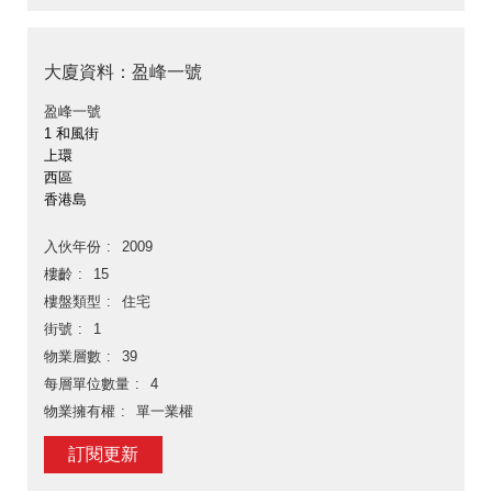
大廈資料：盈峰一號
盈峰一號
1 和風街
上環
西區
香港島
入伙年份
2009
樓齡
15
樓盤類型
住宅
街號
1
物業層數
39
每層單位數量
4
物業擁有權
單一業權
訂閱更新