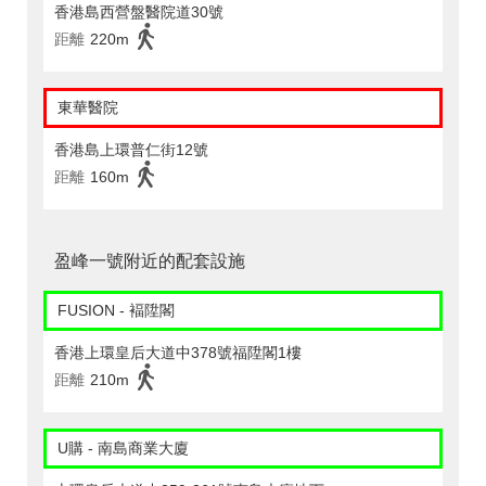
香港島西營盤醫院道30號
距離
220m
東華醫院
香港島上環普仁街12號
距離
160m
盈峰一號附近的配套設施
FUSION - 褔陞閣
香港上環皇后大道中378號福陞閣1樓
距離
210m
U購 - 南島商業大廈