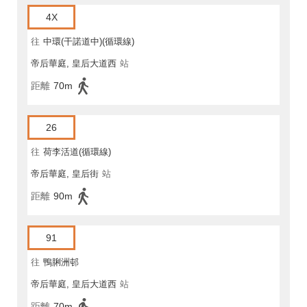
4X
往
中環(干諾道中)(循環線)
帝后華庭, 皇后大道西
站
距離
70m
26
往
荷李活道(循環線)
帝后華庭, 皇后街
站
距離
90m
91
往
鴨脷洲邨
帝后華庭, 皇后大道西
站
距離
70m