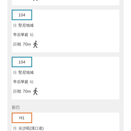
104
往
堅尼地城
帝后華庭
站
距離
70m
104
往
堅尼地城
帝后華庭
站
距離
70m
新巴
H1
往
尖沙咀(漢口道)