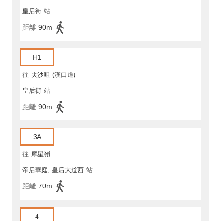
皇后街
站
距離
90m
H1
往
尖沙咀 (漢口道)
皇后街
站
距離
90m
3A
往
摩星嶺
帝后華庭, 皇后大道西
站
距離
70m
4