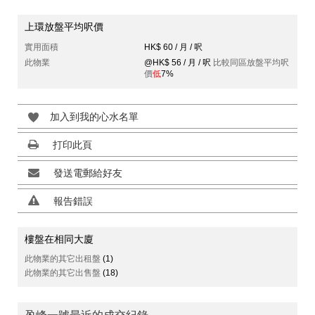
上環放盤平均呎價
實用面積
HK$ 60 / 月 / 呎
此物業
@HK$ 56 / 月 / 呎
比較同區放盤平均呎
價
低
7%
加入到我的心水名單
打印此頁
發送電郵給好友
報告錯誤
樓盤在相同大廈
此物業的其它出租盤
(1)
此物業的其它出售盤
(18)