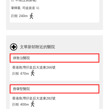
往
中環(交易廣場)
肇輝臺, 司徒拔道
站
距離
240m
文華新邨附近的醫院
律敦治醫院
香港島灣仔皇后大道東266號
距離
470m
鄧肇堅醫院
香港島灣仔皇后大道東282號
距離
400m