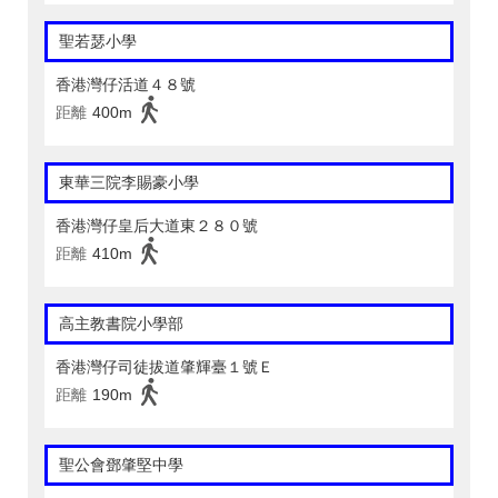
聖若瑟小學
香港灣仔活道４８號
距離
400m
東華三院李賜豪小學
香港灣仔皇后大道東２８０號
距離
410m
高主教書院小學部
香港灣仔司徒拔道肇輝臺１號Ｅ
距離
190m
聖公會鄧肇堅中學