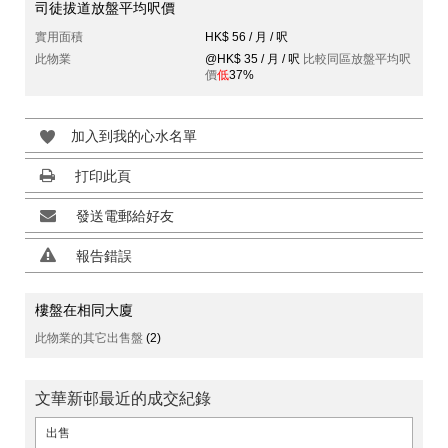
司徒拔道放盤平均呎價
實用面積
HK$ 56 / 月 / 呎
此物業
@HK$ 35 / 月 / 呎
比較同區放盤平均呎
價
低
37%
加入到我的心水名單
打印此頁
發送電郵給好友
報告錯誤
樓盤在相同大廈
此物業的其它出售盤
(2)
文華新邨最近的成交紀錄
出售