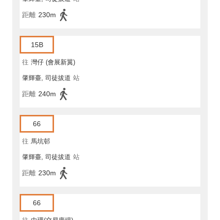
距離
230m
15B
往
灣仔 (會展新翼)
肇輝臺, 司徒拔道
站
距離
240m
66
往
馬坑邨
肇輝臺, 司徒拔道
站
距離
230m
66