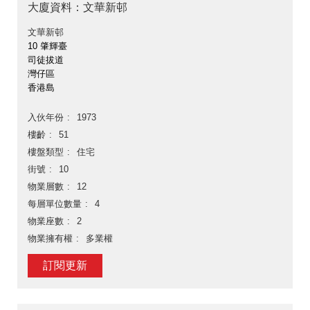
大廈資料：文華新邨
文華新邨
10 肇輝臺
司徒拔道
灣仔區
香港島
入伙年份
1973
樓齡
51
樓盤類型
住宅
街號
10
物業層數
12
每層單位數量
4
物業座數
2
物業擁有權
多業權
訂閱更新