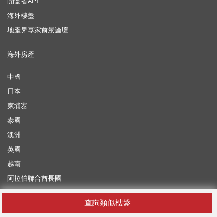
開發者API
海外樓盤
地產界專家前景論壇
海外房產
中國
日本
柬埔寨
泰國
澳洲
英國
越南
阿拉伯聯合酋長國
查詢類似樓盤
你在找什麼？