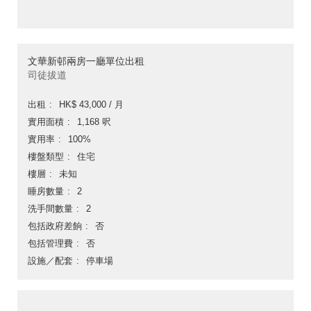
文華新邨兩房一廳單位出租
司徒拔道
出租
HK$ 43,000 / 月
實用面積
1,168 呎
實用率
100%
樓盤類型
住宅
樓層
未知
睡房數量
2
洗手間數量
2
包括政府差餉
否
包括管理費
否
設施／配套
停車場