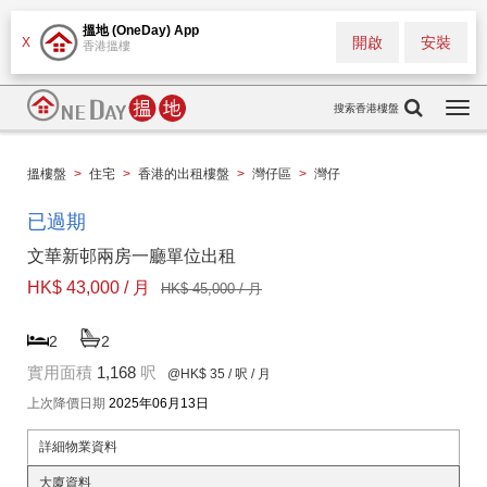
搵地 (OneDay) App
開啟
安裝
X
香港搵樓
搜索香港樓盤
Togg
navi
搵樓盤
>
住宅
>
香港的出租樓盤
>
灣仔區
>
灣仔
已過期
文華新邨兩房一廳單位出租
HK$ 43,000 / 月
HK$ 45,000 / 月
2
2
實用面積
1,168
呎
@HK$ 35
/ 呎 / 月
上次降價日期
2025年06月13日
詳細物業資料
大廈資料