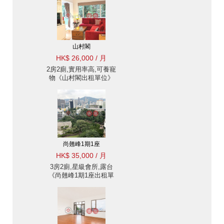
山村閣
HK$ 26,000 / 月
2房2廁,實用率高,可養寵
物《山村閣出租單位》
尚翹峰1期1座
HK$ 35,000 / 月
3房2廁,星級會所,露台
《尚翹峰1期1座出租單
位》