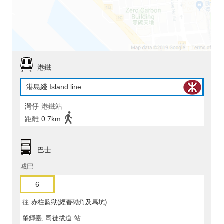
港鐵
港島綫 Island line
灣仔
港鐵站
距離
0.7km
巴士
城巴
6
往
赤柱監獄(經舂磡角及馬坑)
肇輝臺, 司徒拔道
站