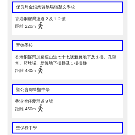
保良局金銀業貿易場張凝文學校
香港銅鑼灣連道２及１２號
距離
220m
晉德學校
香港銅鑼灣加路連山道七十七號新翼地下及１樓、孔聖
堂、籃球場、新翼地下樓梯及１樓樓梯
距離
480m
聖公會鄧肇堅中學
香港灣仔愛群道９號
距離
450m
聖保祿中學