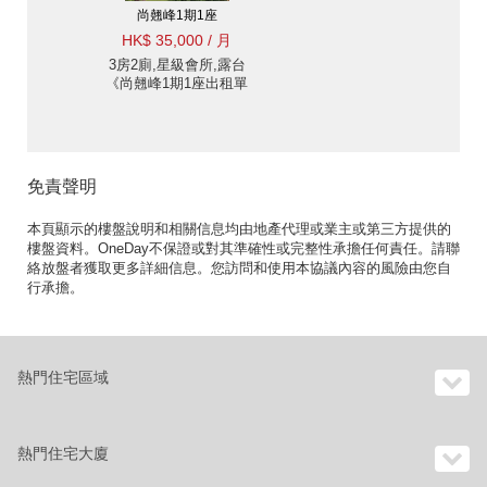
尚翹峰1期1座
HK$ 35,000 / 月
3房2廁,星級會所,露台
《尚翹峰1期1座出租單
位》
免責聲明
本頁顯示的樓盤說明和相關信息均由地產代理或業主或第三方提供的
樓盤資料。OneDay不保證或對其準確性或完整性承擔任何責任。請聯
絡放盤者獲取更多詳細信息。您訪問和使用本協議內容的風險由您自
行承擔。
熱門住宅區域
熱門住宅大廈