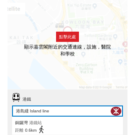
點擊此處
顯示嘉雲閣附近的交通連線，設施，醫院
和學校
港鐵
港島綫 Island line
銅鑼灣
港鐵站
距離
0.6km