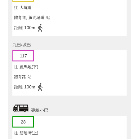
往
大坑道
體育道, 黃泥涌道
站
距離
100m
九巴/城巴
117
往
跑馬地(下)
體育路
站
距離
100m
專線小巴
28
往
碧瑤灣(上)