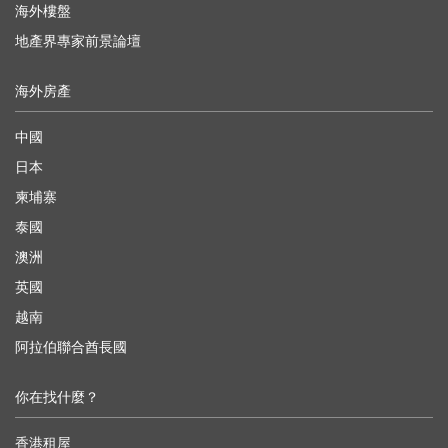
海外樓盤
地產界專家前景論壇
海外房產
中國
日本
柬埔寨
泰國
澳洲
英國
越南
阿拉伯聯合酋長國
你在找什麼？
香港租屋