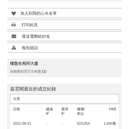
加入到我的心水名單
打印此頁
發送電郵給好友
報告錯誤
樓盤在相同大廈
此物業的其它出租盤
(1)
嘉雲閣最近的成交紀錄
出售
日期
建築
實用
樓層/
HK$
2
2
ft
ft
單位
2021-08-31
-
-
02/135A
1,840萬