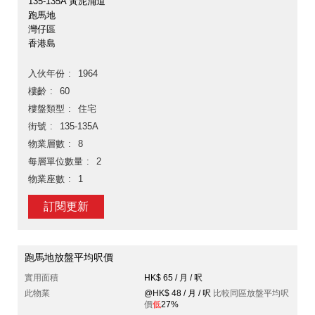
135-135A 黃泥涌道
跑馬地
灣仔區
香港島
入伙年份
1964
樓齡
60
樓盤類型
住宅
街號
135-135A
物業層數
8
每層單位數量
2
物業座數
1
訂閱更新
跑馬地放盤平均呎價
實用面積
HK$ 65 / 月 / 呎
此物業
@HK$ 48 / 月 / 呎
比較同區放盤平均呎
價
低
27%