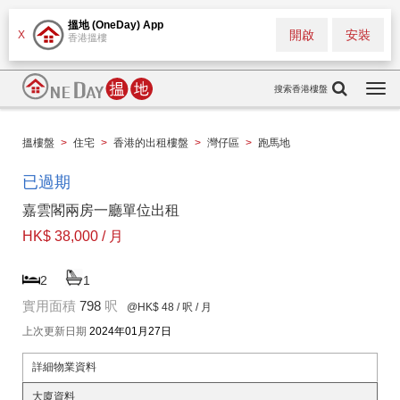
搵地 (OneDay) App
開啟
安裝
X
香港搵樓
搜索香港樓盤
Togg
navi
搵樓盤
>
住宅
>
香港的出租樓盤
>
灣仔區
>
跑馬地
已過期
嘉雲閣兩房一廳單位出租
HK$ 38,000 / 月
2
1
實用面積
798
呎
@HK$ 48
/ 呎 / 月
上次更新日期
2024年01月27日
詳細物業資料
大廈資料